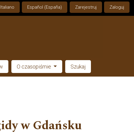
Italiano
Español (España)
Zarejestruj
Zaloguj
ów
O czasopiśmie
Szukaj
ygidy w Gdańsku