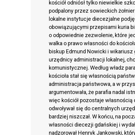
kościół odniósł tylko niewielkie szk
podpalony przez sowieckich żołnier
lokalne instytucje diecezjalne pod
obowiązującymi przepisami kuria b
o odpowiednie zezwolenie, które jed
walka o prawo własności do kościoł
biskup Edmund Nowicki i wikariusz 
urzędnicy administracji lokalnej, c
komunistycznej. Według władz parafi
kościoła stał się własnością państ
administracja państwowa, a w przys
argumentowała, że parafia nadal ist
więc kościół pozostaje własnością d
odwoływał się do centralnych urzę
bardziej niszczał. W końcu, na poc
własności diecezji gdańskiej i wy
nadzorował Henryk Jankowski, który 