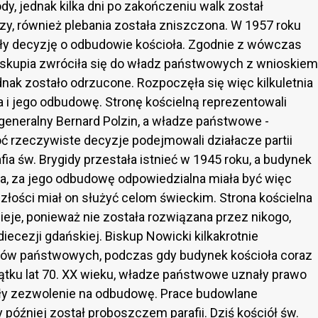
ody, jednak kilka dni po zakończeniu walk został
zy, również plebania została zniszczona. W 1957 roku
jęły decyzję o odbudowie kościoła. Zgodnie z wówczas
iskupia zwróciła się do władz państwowych z wnioskiem
nak zostało odrzucone. Rozpoczęła się więc kilkuletnia
a i jego odbudowę. Stronę kościelną reprezentowali
generalny Bernard Polzin, a władze państwowe -
hoć rzeczywiste decyzje podejmowali działacze partii
a św. Brygidy przestała istnieć w 1945 roku, a budynek
wa, za jego odbudowę odpowiedzialna miała być więc
złości miał on służyć celom świeckim. Strona kościelna
nieje, ponieważ nie została rozwiązana przez nikogo,
iecezji gdańskiej. Biskup Nowicki kilkakrotnie
dów państwowych, podczas gdy budynek kościoła coraz
zątku lat 70. XX wieku, władze państwowe uznały prawo
dały zezwolenie na odbudowę. Prace budowlane
później został proboszczem parafii. Dziś kościół św.