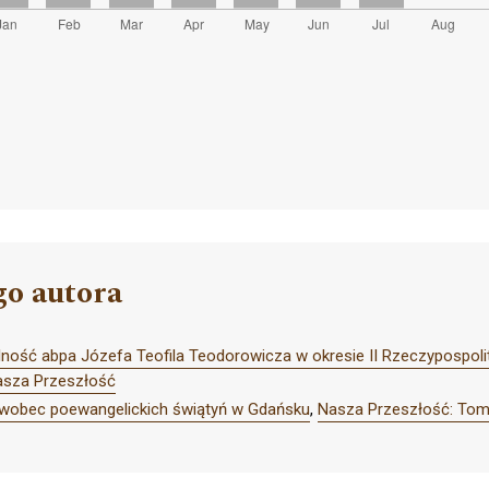
go autora
alność abpa Józefa Teofila Teodorowicza w okresie II Rzeczypospoli
asza Przeszłość
i wobec poewangelickich świątyń w Gdańsku
,
Nasza Przeszłość: Tom