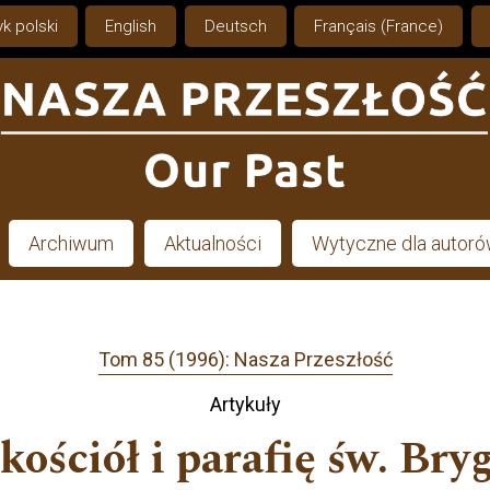
k polski
English
Deutsch
Français (France)
Archiwum
Aktualności
Wytyczne dla autor
Tom 85 (1996): Nasza Przeszłość
Artykuły
 kościół i parafię św. Br