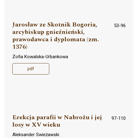
Jarosław ze Skotnik Bogoria,
53-96
arcybiskup gnieźnieński,
prawodawca i dyplomata (zm.
1376)
Zofia Kowalska-Urbankowa
pdf
Erekcja parafii w Nabrożu i jej
97-110
losy w XV wieku
Aleksander Swieżawski