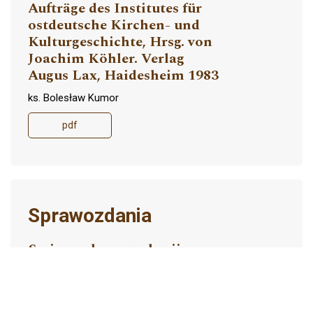
Aufträge des Institutes für
ostdeutsche Kirchen- und
Kulturgeschichte, Hrsg. von
Joachim Köhler. Verlag
Augus Lax, Haidesheim 1983
ks. Bolesław Kumor
pdf
Sprawozdania
Sesja naukowa z okazji
289-290
sześćdziesięciolecia powrotu
benedyktynów do Lubinia
Jacek Urban