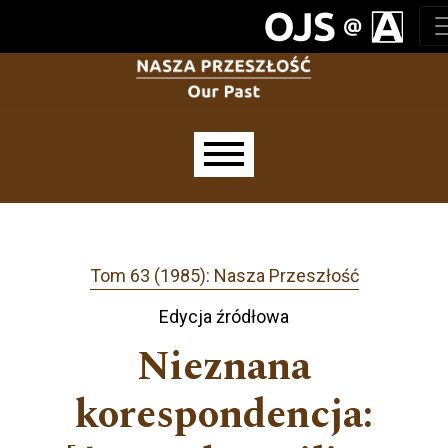
Przejdź do głównego menu
Przejdź do sekcji głównej
Przejdź do stopki
Main menu
Tom 63 (1985): Nasza Przeszłość
Edycja źródłowa
Nieznana
korespondencja: