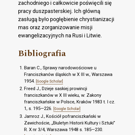
zachodniego i całkowicie poświęcili się
pracy duszpasterskiej. Ich główną
zasługą było pogłębienie chrystianizacji
mas oraz zorganizowanie misji
ewangelizacyjnych na Rusi i Litwie.
Bibliografia
Baran C., Sprawy narodowościowe u
Franciszkanów śląskich w X III w., Warszawa
1954.
[Google Scholar]
Freed J., Dzieje saskiej prowincji
franciszkanów w X III wieku, w: Zakony
franciszkańskie w Polsce, Kraków 1983 t. I cz.
1, s. 195—226.
[Google Scholar]
Jamroz J., Kościół pofranciszkański w
Zawichoście, „Biuletyn Historii Kultury i Sztuki”
R. X nr 3/4, Warszawa 1948 s. 185—230.