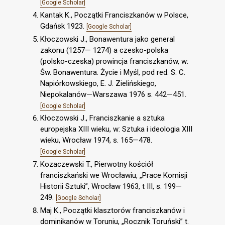
[Google Scholar]
Kantak K., Początki Franciszkanów w Polsce,
Gdańsk 1923.
[Google Scholar]
Kłoczowski J., Bonawentura jako general
zakonu (1257— 1274) a czesko-polska
(polsko-czeska) prowincja franciszkanów, w:
Św. Bonawentura. Życie i Myśl, pod red. S. C.
Napiórkowskiego, E. J. Zielińskiego,
Niepokalanów—Warszawa 1976 s. 442—451.
[Google Scholar]
Kłoczowski J., Franciszkanie a sztuka
europejska XIII wieku, w: Sztuka i ideologia XIII
wieku, Wrocław 1974, s. 165—478.
[Google Scholar]
Kozaczewski T., Pierwotny kościół
franciszkański we Wrocławiu, „Prace Komisji
Historii Sztuki”, Wrocław 1963, t III, s. 199—
249.
[Google Scholar]
Maj K., Początki klasztorów franciszkanów i
dominikanów w Toruniu, „Rocznik Toruński” t.