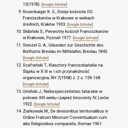
13(1978).
[Google Scholar]
Rosenbaiger K. S., Dzieje kościoła OO.
Franciszkanów w Krakowie w wiekach
średnich, Kraków 1933.
[Google Scholar]
Skibiński S., Pierwotny kościół Franciszkanów
w Krakowie, Poznań 1977.
[Google Scholar]
Stenzel G. A., Urkunden zur Geschichte des
Bisthums Breslau im Mittelalter, Breslau 1845.
[Google Scholar]
Szafrański T., Klasztory franciszkańskie na
Śląsku w X III w. i ich przynależność
organizacyjna, RH 7(1958) z. 2 s. 159-168.
[Google Scholar]
Umiński J., Niebezpieczeństwo tatarskie w
połowie XIII wieku i papież Innocenty IV, Lwów
1922.
[Google Scholar]
Ziarkowski M., De divisionibus territorialibus in
Ordine Fratrum Minorum Conventualium cum
aliis Religionibus comparatis, Romae 1961.