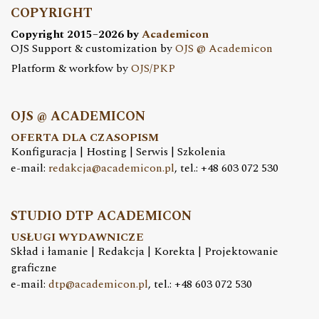
COPYRIGHT
Copyright 2015–2026 by
Academicon
OJS Support & customization by
OJS @ Academicon
Platform & workfow by
OJS/PKP
OJS @ ACADEMICON
OFERTA DLA CZASOPISM
Konfiguracja | Hosting | Serwis | Szkolenia
e-mail:
redakcja@academicon.pl
, tel.: +48 603 072 530
STUDIO DTP ACADEMICON
USŁUGI WYDAWNICZE
Skład i łamanie | Redakcja | Korekta | Projektowanie
graficzne
e-mail:
dtp@academicon.pl
, tel.: +48 603 072 530