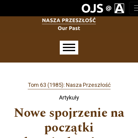
Przejdź do głównego menu
Przejdź do sekcji głównej
Przejdź do stopki
Main menu
Tom 63 (1985): Nasza Przeszłość
Artykuły
Nowe spojrzenie na
początki