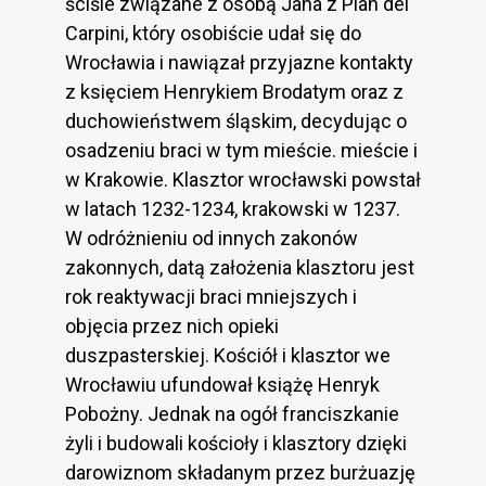
ściśle związane z osobą Jana z Pian del
Carpini, który osobiście udał się do
Wrocławia i nawiązał przyjazne kontakty
z księciem Henrykiem Brodatym oraz z
duchowieństwem śląskim, decydując o
osadzeniu braci w tym mieście. mieście i
w Krakowie. Klasztor wrocławski powstał
w latach 1232-1234, krakowski w 1237.
W odróżnieniu od innych zakonów
zakonnych, datą założenia klasztoru jest
rok reaktywacji braci mniejszych i
objęcia przez nich opieki
duszpasterskiej. Kościół i klasztor we
Wrocławiu ufundował książę Henryk
Pobożny. Jednak na ogół franciszkanie
żyli i budowali kościoły i klasztory dzięki
darowiznom składanym przez burżuazję