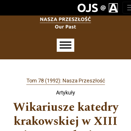
Przejdź do głównego menu
Przejdź do sekcji głównej
Przejdź do stopki
Main menu
Tom 78 (1992): Nasza Przeszłość
Artykuły
Wikariusze katedry
krakowskiej w XIII