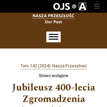
Przejdź do głównego menu
Przejdź do sekcji głównej
Przejdź do stopki
Main menu
Tom 142 (2024): Nasza Przeszłość
Słowo wstępne
Jubileusz 400-lecia
Zgromadzenia