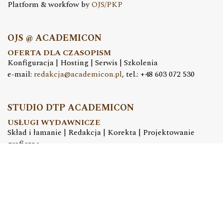
Platform & workfow by
OJS/PKP
OJS @ ACADEMICON
OFERTA DLA CZASOPISM
Konfiguracja | Hosting | Serwis | Szkolenia
e-mail:
redakcja@academicon.pl
, tel.: +48 603 072 530
STUDIO DTP ACADEMICON
USŁUGI WYDAWNICZE
Skład i łamanie | Redakcja | Korekta | Projektowanie
graficzne
e-mail:
dtp@academicon.pl
, tel.: +48 603 072 530