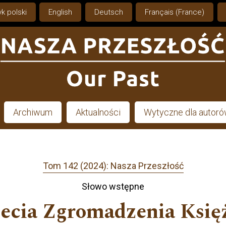
k polski
English
Deutsch
Français (France)
Archiwum
Aktualności
Wytyczne dla autor
Tom 142 (2024): Nasza Przeszłość
Słowo wstępne
lecia Zgromadzenia Ksi