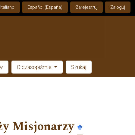
Italiano
Español (España)
Zarejestruj
Zaloguj
ów
O czasopiśmie
Szukaj
ęży Misjonarzy