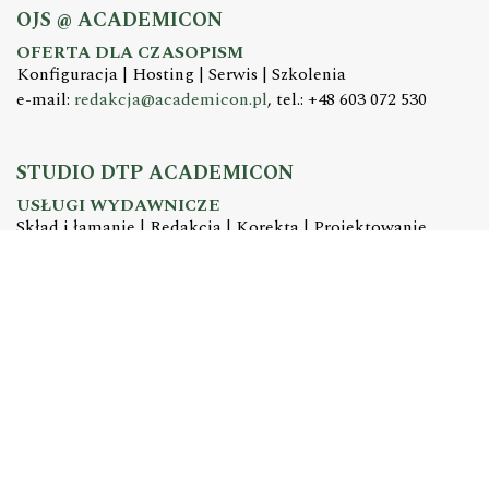
OJS @ ACADEMICON
OFERTA DLA CZASOPISM
Konfiguracja | Hosting | Serwis | Szkolenia
e-mail:
redakcja@academicon.pl
, tel.: +48 603 072 530
STUDIO DTP ACADEMICON
USŁUGI WYDAWNICZE
Skład i łamanie | Redakcja | Korekta | Projektowanie
graficzne
e-mail:
dtp@academicon.pl
, tel.: +48 603 072 530