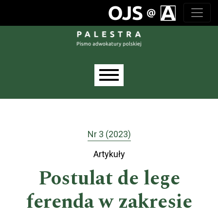
Przejdź do głównego menu
Przejdź do sekcji głównej
Przejdź do stopki
Main menu
Nr 3 (2023)
Artykuły
Postulat de lege
ferenda w zakresie