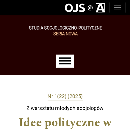
Przejdź do głównego menu
Przejdź do sekcji głównej
Przejdź do stopki
Main menu
Nr 1(22) (2025)
Z warsztatu młodych socjologów
Idee polityczne w