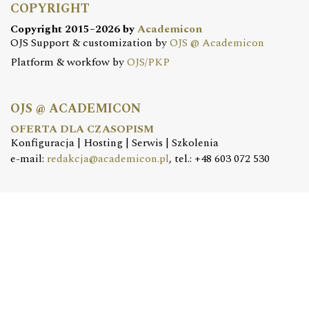
COPYRIGHT
Copyright 2015–2026 by
Academicon
OJS Support & customization by
OJS @ Academicon
Platform & workfow by
OJS/PKP
OJS @ ACADEMICON
OFERTA DLA CZASOPISM
Konfiguracja | Hosting | Serwis | Szkolenia
e-mail:
redakcja@academicon.pl
, tel.: +48 603 072 530
STUDIO DTP ACADEMICON
USŁUGI WYDAWNICZE
Skład i łamanie | Redakcja | Korekta | Projektowanie
graficzne
e-mail:
dtp@academicon.pl
, tel.: +48 603 072 530