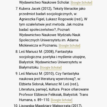
Wydawnictwo Naukowe Scholar.
[Google Scholar]
Kubera Jacek (2012), Teksty literackie jako
przedmiot badań socjologicznych, w:
Agnieszka Figiel, Łukasz Rogowski (red.), W
tym szaleństwie jest metoda. Jak można
badać społeczeństwo?, Poznań:
Wydawnictwo Naukowe Wydziału Nauk
Społecznych Uniwersytetu im. Adama
Mickiewicza w Poznaniu.
[Google Scholar]
Leś Mariusz M. (2008), Fantastyka
socjologiczna: poetyka i myślenie utopijne,
Białystok: Wydawnictwo Uniwersytetu w
Białymstoku.
[Google Scholar]
Leś Mariusz M. (2010), Czy fantastyka
naukowa jest literaturą wywrotową?, w:
Elżbieta Sidoruk, Mariusz M. Leś (red.),
Literatura, pamięć, kultura. Prace ofiarowane
Profesor Elżbiecie Feliksiak, Białystok: Trans
Humana, s. 89–110.
[Google Scholar]
Lisowska-Magdziarz Małgorzata (2017),