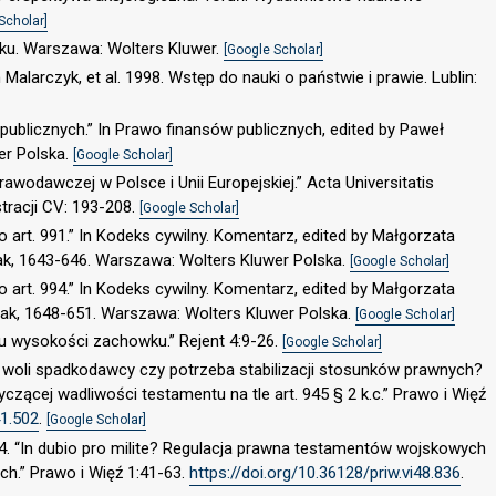
Scholar]
dku. Warszawa: Wolters Kluwer.
[Google Scholar]
 Malarczyk, et al. 1998. Wstęp do nauki o państwie i prawie. Lublin:
publicznych.” In Prawo finansów publicznych, edited by Paweł
er Polska.
[Google Scholar]
rawodawczej w Polsce i Unii Europejskiej.” Acta Universitatis
stracji CV: 193-208.
[Google Scholar]
 art. 991.” In Kodeks cywilny. Komentarz, edited by Małgorzata
ak, 1643-646. Warszawa: Wolters Kluwer Polska.
[Google Scholar]
 art. 994.” In Kodeks cywilny. Komentarz, edited by Małgorzata
ak, 1648-651. Warszawa: Wolters Kluwer Polska.
[Google Scholar]
iu wysokości zachowku.” Rejent 4:9-26.
[Google Scholar]
j woli spadkodawcy czy potrzeba stabilizacji stosunków prawnych?
yczącej wadliwości testamentu na tle art. 945 § 2 k.c.” Prawo i Więź
41.502
.
[Google Scholar]
24. “In dubio pro milite? Regulacja prawna testamentów wojskowych
ch.” Prawo i Więź 1:41-63.
https://doi.org/10.36128/priw.vi48.836
.