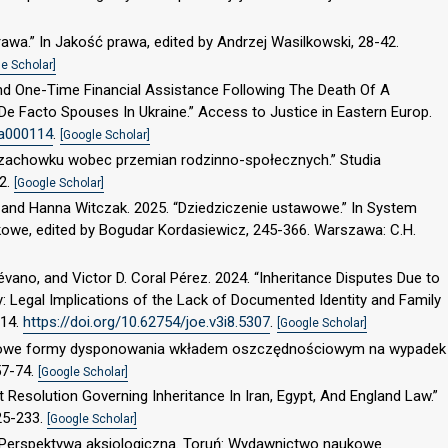
rawa.” In Jakość prawa, edited by Andrzej Wasilkowski, 28-42.
e Scholar]
And One-Time Financial Assistance Following The Death Of A
e Facto Spouses In Ukraine.” Access to Justice in Eastern Europ.
-a000114
.
[Google Scholar]
ć zachowku wobec przemian rodzinno-społecznych.” Studia
32.
[Google Scholar]
, and Hanna Witczak. 2025. “Dziedziczenie ustawowe.” In System
owe, edited by Bogudar Kordasiewicz, 245-366. Warszawa: C.H.
Lévano, and Victor D. Coral Pérez. 2024. “Inheritance Disputes Due to
ry: Legal Implications of the Lack of Documented Identity and Family
114.
https://doi.org/10.62754/joe.v3i8.5307
.
[Google Scholar]
entowe formy dysponowania wkładem oszczędnościowym na wypadek
57-74.
[Google Scholar]
t Resolution Governing Inheritance In Iran, Egypt, And England Law.”
25-233.
[Google Scholar]
. Perspektywa aksjologiczna. Toruń: Wydawnictwo naukowe