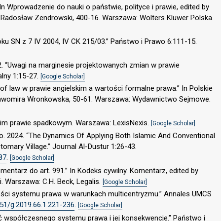
 In Wprowadzenie do nauki o państwie, polityce i prawie, edited by
 Radosław Zendrowski, 400-16. Warszawa: Wolters Kluwer Polska.
ku SN z 7 IV 2004, IV CK 215/03.” Państwo i Prawo 6:111-15.
. “Uwagi na marginesie projektowanych zmian w prawie
lny 1:15-27.
[Google Scholar]
of law w prawie angielskim a wartości formalne prawa.” In Polskie
 Sławomira Wronkowska, 50-61. Warszawa: Wydawnictwo Sejmowe.
kim prawie spadkowym. Warszawa: LexisNexis.
[Google Scholar]
. 2024. “The Dynamics Of Applying Both Islamic And Conventional
omary Village.” Journal Al-Dustur 1:26-43.
187
.
[Google Scholar]
entarz do art. 991.” In Kodeks cywilny. Komentarz, edited by
. Warszawa: C.H. Beck, Legalis.
[Google Scholar]
itości systemu prawa w warunkach multicentryzmu.” Annales UMCS
951/g.2019.66.1.221-236
.
[Google Scholar]
ć współczesnego systemu prawa i jej konsekwencje.” Państwo i