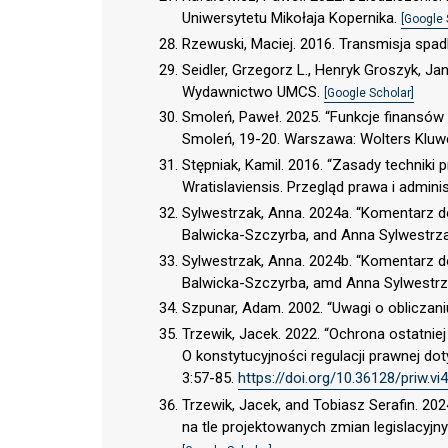
Uniwersytetu Mikołaja Kopernika.
[Google 
Rzewuski, Maciej. 2016. Transmisja spa
Seidler, Grzegorz L., Henryk Groszyk, Jan
Wydawnictwo UMCS.
[Google Scholar]
Smoleń, Paweł. 2025. “Funkcje finansów 
Smoleń, 19-20. Warszawa: Wolters Kluw
Stępniak, Kamil. 2016. “Zasady techniki p
Wratislaviensis. Przegląd prawa i admini
Sylwestrzak, Anna. 2024a. “Komentarz do
Balwicka-Szczyrba, and Anna Sylwestrz
Sylwestrzak, Anna. 2024b. “Komentarz do
Balwicka-Szczyrba, amd Anna Sylwestrz
Szpunar, Adam. 2002. “Uwagi o obliczan
Trzewik, Jacek. 2022. “Ochrona ostatnie
O konstytucyjności regulacji prawnej dot
3:57-85.
https://doi.org/10.36128/priw.vi
Trzewik, Jacek, and Tobiasz Serafin. 20
na tle projektowanych zmian legislacyjny