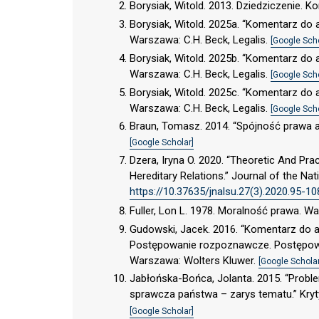
Borysiak, Witold. 2013. Dziedziczenie. 
Borysiak, Witold. 2025a. “Komentarz do a
Warszawa: C.H. Beck, Legalis.
[Google Scho
Borysiak, Witold. 2025b. “Komentarz do a
Warszawa: C.H. Beck, Legalis.
[Google Scho
Borysiak, Witold. 2025c. “Komentarz do a
Warszawa: C.H. Beck, Legalis.
[Google Scho
Braun, Tomasz. 2014. “Spójność prawa a
[Google Scholar]
Dzera, Iryna O. 2020. “Theoretic And Pra
Hereditary Relations.” Journal of the Na
https://10.37635/jnalsu.27(3).2020.95-10
Fuller, Lon L. 1978. Moralność prawa. 
Gudowski, Jacek. 2016. “Komentarz do ar
Postępowanie rozpoznawcze. Postępowan
Warszawa: Wolters Kluwer.
[Google Scholar
Jabłońska-Bońca, Jolanta. 2015. “Probl
sprawcza państwa – zarys tematu.” Kry
[Google Scholar]