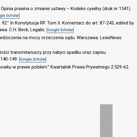
Opinia prawna o zmianie ustawy – Kodeks cywilny (druk nr 1541).
gle Scholar]
 92.” In Konstytucja RP. Tom II. Komentarz do art. 87-243, edited by
wa: C.H. Beck, Legalis.
[Google Scholar]
iedziczenia na mocy orzeczenia sądu. Warszawa: LexisNexis.
lości transmitariuszy przy nabyci spadku oraz zapisu
1140-149.
[Google Scholar]
chowku w prawie polskim.” Kwartalnik Prawa Prywatnego 2:529-62.