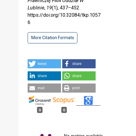
Prawniczej PAN Oddział W
Lublinie
,
19
(1), 437–452.
https://doi.org/10.32084/tkp.1057
6
More Citation Formats
tweet
share
share
share
mail
print
0
0
No metrics available.