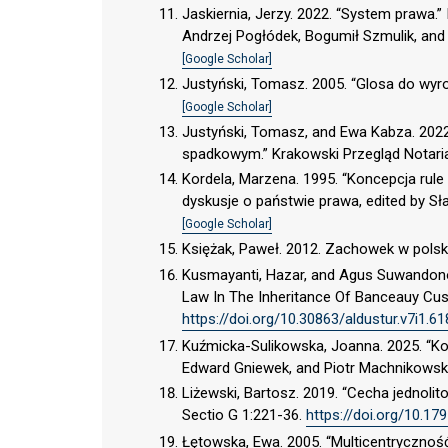
Jaskiernia, Jerzy. 2022. “System prawa.”
Andrzej Pogłódek, Bogumił Szmulik, and
[Google Scholar]
Justyński, Tomasz. 2005. “Glosa do wyro
[Google Scholar]
Justyński, Tomasz, and Ewa Kabza. 2022
spadkowym.” Krakowski Przegląd Notaria
Kordela, Marzena. 1995. “Koncepcja rule 
dyskusje o państwie prawa, edited by
[Google Scholar]
Księżak, Paweł. 2012. Zachowek w pols
Kusmayanti, Hazar, and Agus Suwandono
Law In The Inheritance Of Banceauy Cust
https://doi.org/10.30863/aldustur.v7i1.6
Kuźmicka-Sulikowska, Joanna. 2025. “Kom
Edward Gniewek, and Piotr Machnikowski
Liżewski, Bartosz. 2019. “Cecha jednol
Sectio G 1:221-36.
https://doi.org/10.17
Łętowska, Ewa. 2005. “Multicentrycznoś