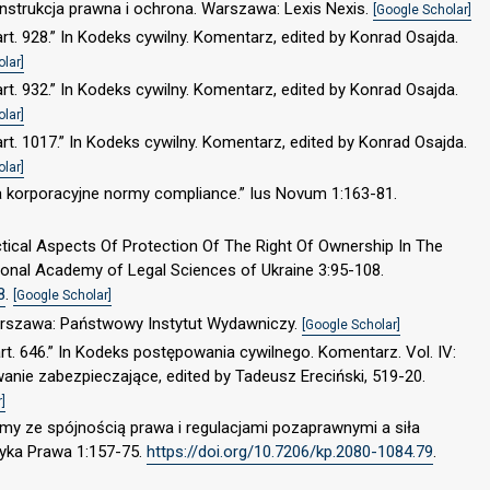
Konstrukcja prawna i ochrona. Warszawa: Lexis Nexis.
[Google Scholar]
rt. 928.” In Kodeks cywilny. Komentarz, edited by Konrad Osajda.
lar]
rt. 932.” In Kodeks cywilny. Komentarz, edited by Konrad Osajda.
lar]
rt. 1017.” In Kodeks cywilny. Komentarz, edited by Konrad Osajda.
lar]
 korporacyjne normy compliance.” Ius Novum 1:163-81.
ctical Aspects Of Protection Of The Right Of Ownership In The
tional Academy of Legal Sciences of Ukraine 3:95-108.
8
.
[Google Scholar]
Warszawa: Państwowy Instytut Wydawniczy.
[Google Scholar]
t. 646.” In Kodeks postępowania cywilnego. Komentarz. Vol. IV:
ie zabezpieczające, edited by Tadeusz Ereciński, 519-20.
]
emy ze spójnością prawa i regulacjami pozaprawnymi a siła
tyka Prawa 1:157-75.
https://doi.org/10.7206/kp.2080-1084.79
.