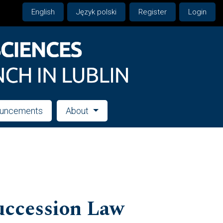
English
Język polski
Register
Login
uncements
About
uccession Law