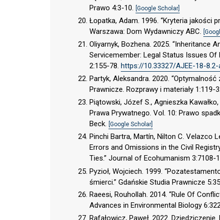
Prawo 4:3-10.
[Google Scholar]
Łopatka, Adam. 1996. “Kryteria jakości p
Warszawa: Dom Wydawniczy ABC.
[Googl
Oliyarnyk, Bozhena. 2025. “Inheritance 
Servicemember: Legal Status Issues Of D
2:155-78.
https://10.33327/AJEE-18-8.2
Partyk, Aleksandra. 2020. “Optymalnoś
Prawnicze. Rozprawy i materiały 1:119-
Piątowski, Józef S., Agnieszka Kawałko
Prawa Prywatnego. Vol. 10: Prawo spadk
Beck.
[Google Scholar]
Pinchi Bartra, Martín, Nilton C. Velazco 
Errors and Omissions in the Civil Regist
Ties.” Journal of Ecohumanism 3:7108-
Pyzioł, Wojciech. 1999. “Pozatestam
śmierci.” Gdańskie Studia Prawnicze 5:3
Raeesi, Rouhollah. 2014. “Rule Of Conflic
Advances in Environmental Biology 6:32
Rafałowicz, Paweł. 2022. Dziedziczenie