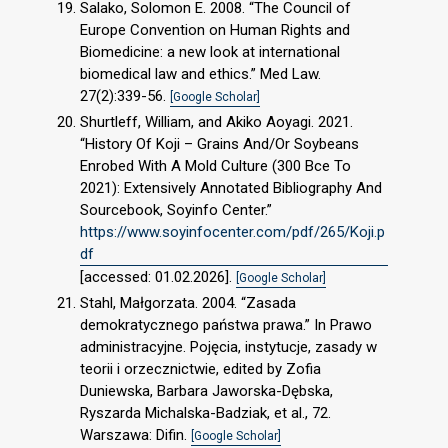
Salako, Solomon E. 2008. “The Council of
Europe Convention on Human Rights and
Biomedicine: a new look at international
biomedical law and ethics.” Med Law.
27(2):339-56.
[Google Scholar]
Shurtleff, William, and Akiko Aoyagi. 2021.
“History Of Koji – Grains And/Or Soybeans
Enrobed With A Mold Culture (300 Bce To
2021): Extensively Annotated Bibliography And
Sourcebook, Soyinfo Center.”
https://www.soyinfocenter.com/pdf/265/Koji.p
df
[accessed: 01.02.2026].
[Google Scholar]
Stahl, Małgorzata. 2004. “Zasada
demokratycznego państwa prawa.” In Prawo
administracyjne. Pojęcia, instytucje, zasady w
teorii i orzecznictwie, edited by Zofia
Duniewska, Barbara Jaworska-Dębska,
Ryszarda Michalska-Badziak, et al., 72.
Warszawa: Difin.
[Google Scholar]