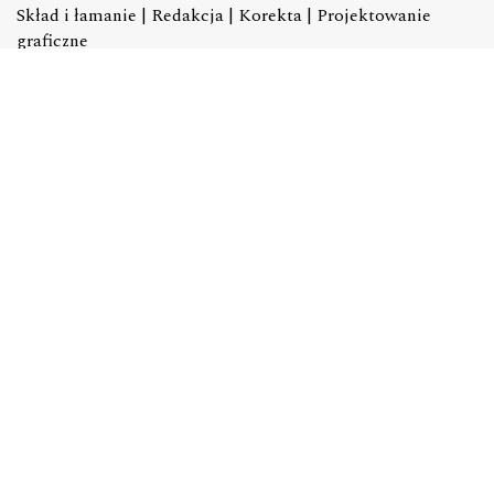
Skład i łamanie | Redakcja | Korekta | Projektowanie
graficzne
e-mail:
dtp@academicon.pl
, tel.: +48 603 072 530