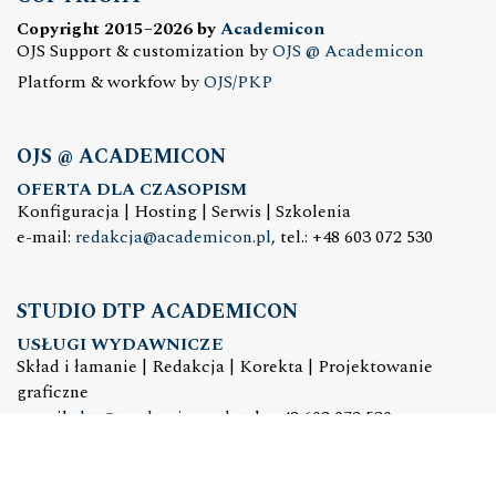
Copyright 2015–2026 by
Academicon
OJS Support & customization by
OJS @ Academicon
Platform & workfow by
OJS/PKP
OJS @ ACADEMICON
OFERTA DLA CZASOPISM
Konfiguracja | Hosting | Serwis | Szkolenia
e-mail:
redakcja@academicon.pl
, tel.: +48 603 072 530
STUDIO DTP ACADEMICON
USŁUGI WYDAWNICZE
Skład i łamanie | Redakcja | Korekta | Projektowanie
graficzne
e-mail:
dtp@academicon.pl
, tel.: +48 603 072 530