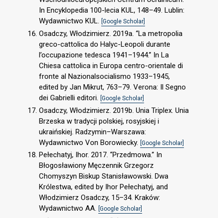
In Encyklopedia 100-lecia KUL, 148–49. Lublin:
Wydawnictwo KUL.
[Google Scholar]
Osadczy, Włodzimierz. 2019a. “La metropolia
greco-cattolica do Halyc-Leopoli durante
l’occupazione tedesca 1941–1944.” In La
Chiesa cattolica in Europa centro-orientale di
fronte al Nazionalsocialismo 1933–1945,
edited by Jan Mikrut, 763–79. Verona: Il Segno
dei Gabrielli editori.
[Google Scholar]
Osadczy, Włodzimierz. 2019b. Unia Triplex. Unia
Brzeska w tradycji polskiej, rosyjskiej i
ukraińskiej. Radzymin–Warszawa:
Wydawnictwo Von Borowiecky.
[Google Scholar]
Pełechatyj, Ihor. 2017. “Przedmowa.” In
Błogosławiony Męczennik Grzegorz
Chomyszyn Biskup Stanisławowski. Dwa
Królestwa, edited by Ihor Pełechatyj, and
Włodzimierz Osadczy, 15–34. Kraków:
Wydawnictwo AA.
[Google Scholar]