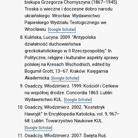
biskupa Grzegorza Chomyszyna (1867–1945).
Troska o wieczne i doczesne dobro narodu
ukraińskiego. Wrocław: Wydawnictwo
Papieskiego Wydziału Teologicznego we
Wrocławiu.
[Google Scholar]
Kulińska, Lucyna. 2009. “Antypolska
działalność duchowieństwa
greckokatolickiego w II Rzeczpospolitej.” In
Polityczne, religijne i kulturalne aspekty sprawy
polskiej na Kresach Wschodnich, edited by
Bogumił Grott, 13–67. Kraków: Księgarnia
Akademicka.
[Google Scholar]
Osadczy, Włodzimierz. 1999. Kościół i Cerkiew
na wspólnej drodze. Concordia 1863. Lublin:
Wydawnictwo KUL.
[Google Scholar]
Osadczy, Włodzimierz. 2002. “Kostelnyk
Hawryjił.” In Encyklopedia Katolicka, vol. 9, 967–
68. Lublin: Towarzystwo Naukowe KUL.
[Google Scholar]
Osadczy, Włodzimierz. 2007. Święta Ruś.