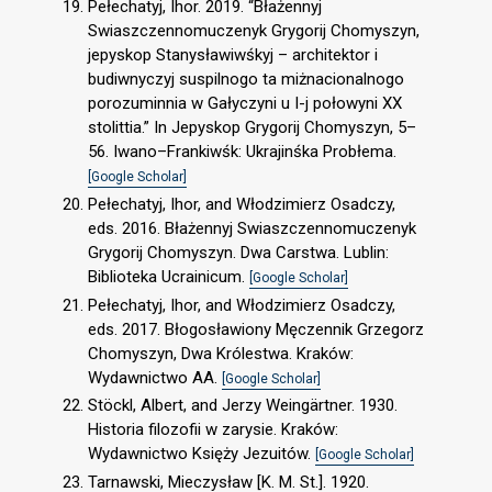
Pełechatyj, Ihor. 2019. “Błażennyj
Swiaszczennomuczenyk Grygorij Chomyszyn,
jepyskop Stanysławiwśkyj – architektor i
budiwnyczyj suspilnogo ta miżnacionalnogo
porozuminnia w Gałyczyni u I-j połowyni XX
stolittia.” In Jepyskop Grygorij Chomyszyn, 5–
56. Iwano–Frankiwśk: Ukrajinśka Probłema.
[Google Scholar]
Pełechatyj, Ihor, and Włodzimierz Osadczy,
eds. 2016. Błażennyj Swiaszczennomuczenyk
Grygorij Chomyszyn. Dwa Carstwa. Lublin:
Biblioteka Ucrainicum.
[Google Scholar]
Pełechatyj, Ihor, and Włodzimierz Osadczy,
eds. 2017. Błogosławiony Męczennik Grzegorz
Chomyszyn, Dwa Królestwa. Kraków:
Wydawnictwo AA.
[Google Scholar]
Stöckl, Albert, and Jerzy Weingärtner. 1930.
Historia filozofii w zarysie. Kraków:
Wydawnictwo Księży Jezuitów.
[Google Scholar]
Tarnawski, Mieczysław [K. M. St.]. 1920.