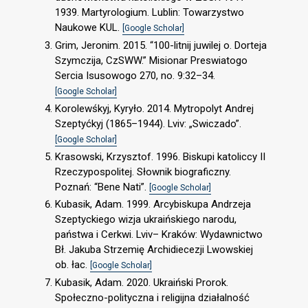
1939. Martyrologium. Lublin: Towarzystwo
Naukowe KUL.
[Google Scholar]
Grim, Jeronim. 2015. “100-litnij juwilej o. Dorteja
Szymczija, CzSWW.” Misionar Preswiatogo
Sercia Isusowogo 270, no. 9:32–34.
[Google Scholar]
Korolewśkyj, Kyryło. 2014. Mytropolyt Andrej
Szeptyćkyj (1865–1944). Lviv: „Swiczado”.
[Google Scholar]
Krasowski, Krzysztof. 1996. Biskupi katoliccy II
Rzeczypospolitej. Słownik biograficzny.
Poznań: “Bene Nati”.
[Google Scholar]
Kubasik, Adam. 1999. Arcybiskupa Andrzeja
Szeptyckiego wizja ukraińskiego narodu,
państwa i Cerkwi. Lviv– Kraków: Wydawnictwo
Bł. Jakuba Strzemię Archidiecezji Lwowskiej
ob. łac.
[Google Scholar]
Kubasik, Adam. 2020. Ukraiński Prorok.
Społeczno-polityczna i religijna działalność