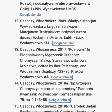
Rozwój i oddziaływanie idei prawosławia w
Galicji. Lublin: Wydawnictwo UMCS.
[Google Scholar]
Osadczy, Włodzimierz. 2009. Władyka Markijan.
Wywiad-rzeka z księdzem biskupem
Marcjanem Trofimiakiem ordynariuszem
diecezji łuckiej na Ukrainie. Lublin–Łuck:
Wydawnictwo KUL.
[Google Scholar]
Osadczy, Włodzimierz. 2017. “Posłowie.” In
Błogosławiony Męczennik Grzegorz
Chomyszyn Biskup Stanisławowski. Dwa
Królestwa, edited by Ihor Pełechatyj, and
Włodzimierz Osadczy, 423–36. Kraków:
Wydawnictwo AA.
[Google Scholar]
Osadczy, Włodzimierz. 2018a. “Bp Grzegorz
Chomyszyn – prorok zapomniany.” Pastores.
Kwartalnik Poświęcony Formacji Kapłańskiej
78, no. 1:145–55.
[Google Scholar]
Osadczy, Włodzimierz. 2018b. “Ośrodek Badań
Wschodnioeuropejskich Centrum Ucrainicum.”