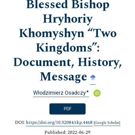
Blessed Bishop
Hryhoriy
Khomyshyn “Two
Kingdoms”:
Document, History,
Message
▸
Włodzimierz Osadczy
PDF
DOI:
https://doi.org/10.32084/tkp.4468
[Google Scholar]
Published: 2022-06-29