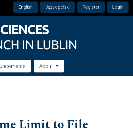
English
Język polski
Register
Login
uncements
About
me Limit to File