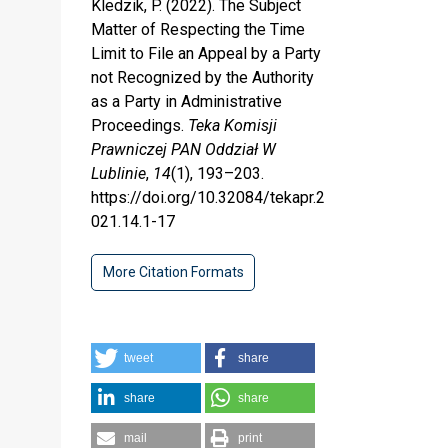
Kledzik, P. (2022). The Subject
Matter of Respecting the Time
Limit to File an Appeal by a Party
not Recognized by the Authority
as a Party in Administrative
Proceedings.
Teka Komisji
Prawniczej PAN Oddział W
Lublinie
,
14
(1), 193–203.
https://doi.org/10.32084/tekapr.2
021.14.1-17
More Citation Formats
tweet
share
share
share
mail
print