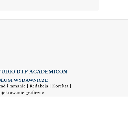
TUDIO DTP ACADEMICON
SŁUGI WYDAWNICZE
ład i łamanie | Redakcja | Korekta |
ojektowanie graficzne
mail:
dtp@academicon.pl
, tel.: +48 603 072 530