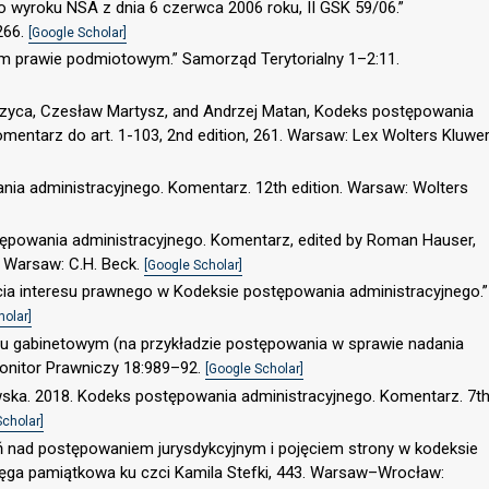
o wyroku NSA z dnia 6 czerwca 2006 roku, II GSK 59/06.”
266.
[Google Scholar]
ym prawie podmiotowym.” Samorząd Terytorialny 1–2:11.
czyca, Czesław Martysz, and Andrzej Matan, Kodeks postępowania
omentarz do art. 1-103, 2nd edition, 261. Warsaw: Lex Wolters Kluwe
nia administracyjnego. Komentarz. 12th edition. Warsaw: Wolters
stępowania administracyjnego. Komentarz, edited by Roman Hauser,
. Warsaw: C.H. Beck.
[Google Scholar]
cia interesu prawnego w Kodeksie postępowania administracyjnego.”
holar]
iu gabinetowym (na przykładzie postępowania w sprawie nadania
 Monitor Prawniczy 18:989–92.
[Google Scholar]
wska. 2018. Kodeks postępowania administracyjnego. Komentarz. 7t
Scholar]
 nad postępowaniem jurysdykcyjnym i pojęciem strony w kodeksie
ięga pamiątkowa ku czci Kamila Stefki, 443. Warsaw–Wrocław: