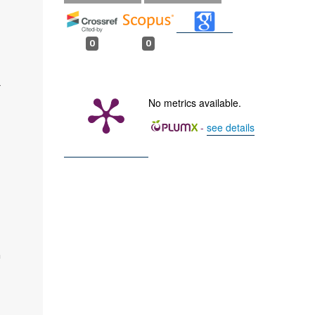
0
0
r
No metrics available.
-
see details
h