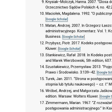
Knysiak–Molczyk, Hanna. 2007. “Glosa d
Orzecznictwo Sądów Polskich 4, no. 42:
Maciołek, Magdalena. 1992. “O publiczn
[Google Scholar]
Matan, Andrzej. 2007. In Grzegorz Łasz
administracyjnego. Komentarz. Vol. 1: K
Business.
[Google Scholar]
Przybysz, Piotr. 2017. Kodeks postępowa
Kluwer.
[Google Scholar]
Stankiewicz, Rafał. 2018. In Kodeks po
and Marek Wierzbowski, 5th edition, 607
Szustakiewicz, Przemysław. 2013. “Poję
Prawo i Środowisko. 3:139–42.
[Google Sc
Turek, Jan. 2011. “Strona w postępowan
stopnia lub tytułu naukowego) – cz. I.”
Wróbel, Andrzej, and Małgorzata Jaśko
edition. Warsaw: Wolters Kluwer.
[Google 
Zimmermann, Marian. 1967. “Z rozważań
postępowania administracyjnego.” In Ks