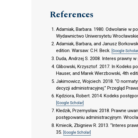
References
Adamiak, Barbara. 1980. Odwołanie w p
Wydawnictwo Uniwersytetu Wrocławski
Adamiak, Barbara, and Janusz Borkowsk
edition. Warsaw: C.H. Beck.
[Google Scholar
Duda, Andrzej S. 2008. Interes prawny w
Glibowski, Krzysztof. 2017. In Kodeks 
Hauser, and Marek Wierzbowski, 4th edit
Jakimowicz, Wojciech. 2018. “O normaty
decyzji administracyjnej.” Przegląd Praw
Kędziora, Robert. 2014. Kodeks postępo
[Google Scholar]
Kledzik, Przemysław. 2018. Prawne uwa
postępowaniu administracyjnym. Wrocł
Kmiecik, Zbigniew R. 2013. “Interes pr
35.
[Google Scholar]