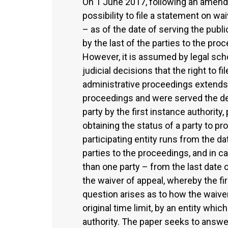
On 1 June 2017, following an amend
possibility to file a statement on w
– as of the date of serving the publ
by the last of the parties to the pro
However, it is assumed by legal sch
judicial decisions that the right to f
administrative proceedings extends n
proceedings and were served the dec
party by the first instance authority,
obtaining the status of a party to pr
participating entity runs from the d
parties to the proceedings, and in 
than one party – from the last date o
the waiver of appeal, whereby the fi
question arises as to how the waiver 
original time limit, by an entity whi
authority. The paper seeks to answer