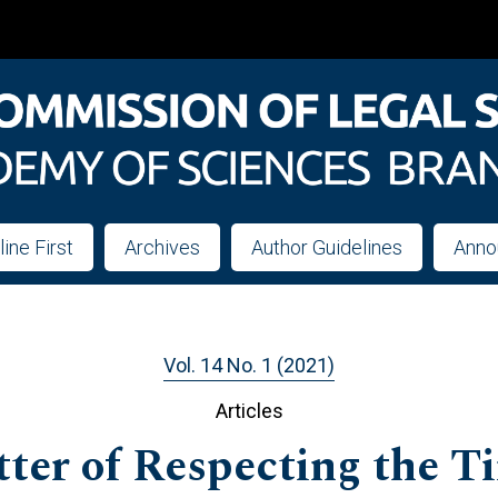
line First
Archives
Author Guidelines
Anno
Vol. 14 No. 1 (2021)
Articles
ter of Respecting the Ti