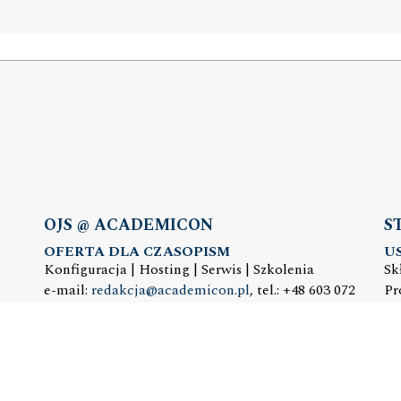
OJS @ ACADEMICON
S
OFERTA DLA CZASOPISM
U
Konfiguracja | Hosting | Serwis | Szkolenia
Sk
e-mail:
redakcja@academicon.pl
, tel.: +48 603 072
Pr
530
e-