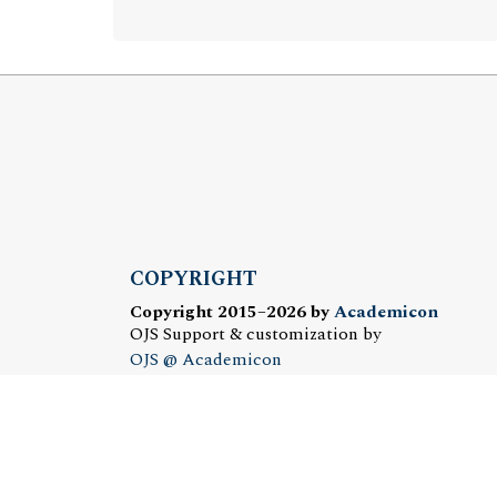
COPYRIGHT
Copyright 2015–2026 by
Academicon
OJS Support & customization by
OJS @ Academicon
Platform & workfow by
OJS/PKP