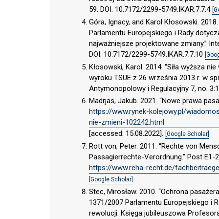
59. DOI: 10.7172/2299-5749.IKAR.7.7.4
[G
Góra, Ignacy, and Karol Kłosowski. 201
Parlamentu Europejskiego i Rady dotyc
najważniejsze projektowane zmiany.” Int
DOI: 10.7172/2299-5749.IKAR.7.7.10
[Goog
Kłosowski, Karol. 2014. “Siła wyższa ni
wyroku TSUE z 26 września 2013 r. w sp
Antymonopolowy i Regulacyjny 7, no. 3:
Madrjas, Jakub. 2021. “Nowe prawa pasażer
https://www.rynek-kolejowy.pl/wiadomos
nie-zmieni-102242.html
[accessed: 15.08.2022].
[Google Scholar]
Rott von, Peter. 2011. “Rechte von Men
Passagierrechte-Verordnung.” Post E1-2
https://www.reha-recht.de/fachbeitraege
[Google Scholar]
Stec, Mirosław. 2010. “Ochrona pasażer
1371/2007 Parlamentu Europejskiego i Rad
rewolucji. Księga jubileuszowa Profeso