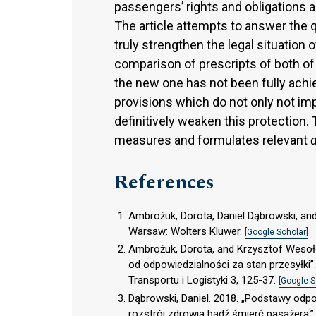
passengers’ rights and obligations a
The article attempts to answer the 
truly strengthen the legal situation
comparison of prescripts of both of 
the new one has not been fully achi
provisions which do not only not im
definitively weaken this protection.
measures and formulates relevant
References
Ambrożuk, Dorota, Daniel Dąbrowski, a
Warsaw: Wolters Kluwer.
[Google Scholar]
Ambrożuk, Dorota, and Krzysztof Wesoło
od odpowiedzialności za stan przesyłki
Transportu i Logistyki 3, 125-37.
[Google S
Dąbrowski, Daniel. 2018. „Podstawy odp
rozstrój zdrowia bądź śmierć pasażera.”