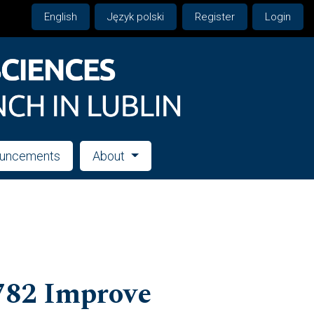
English
Język polski
Register
Login
uncements
About
/782 Improve