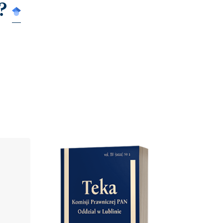
?
Cover image