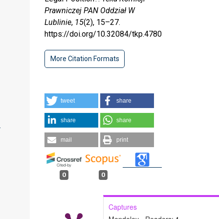
Prawniczej PAN Oddział W
Lublinie
,
15
(2), 15–27.
https://doi.org/10.32084/tkp.4780
More Citation Formats
tweet
share
share
share
mail
print
0
0
Captures