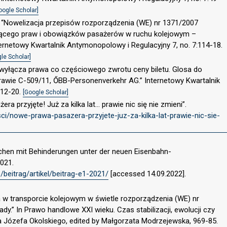
oogle Scholar]
8. “Nowelizacja przepisów rozporządzenia (WE) nr 1371/2007
zącego praw i obowiązków pasażerów w ruchu kolejowym –
ernetowy Kwartalnik Antymonopolowy i Regulacyjny 7, no. 7:114-18.
le Scholar]
e wyłącza prawa co częściowego zwrotu ceny biletu. Glosa do
rawie C-509/11, ŐBB-Personenverkehr AG.” Internetowy Kwartalnik
112-20.
[Google Scholar]
a przyjęte! Już za kilka lat... prawie nic się nie zmieni”.
ci/nowe-prawa-pasazera-przyjete-juz-za-kilka-lat-prawie-nic-sie-
schen mit Behinderungen unter der neuen Eisenbahn-
021.
/beitrag/artikel/beitrag-e1-2021/
[accessed 14.09.2022].
a w transporcie kolejowym w świetle rozporządzenia (WE) nr
y.” In Prawo handlowe XXI wieku. Czas stabilizacji, ewolucji czy
ra Józefa Okolskiego, edited by Małgorzata Modrzejewska, 969-85.