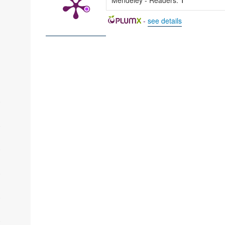
Mendeley - Readers:
1
-
see details