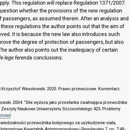
pply. This regulation will replace Regulation 1371/2007.
question whether the provisions of the new regulation
 of passengers, as assumed therein. After an analysis and
these regulations the author points out that the aim of
eved. It is because the new law also introduces such
prove the degree of protection of passengers, but also
 The author also points out the inadequacy of certain
de lege ferenda
conclusions.
nd Krzysztof Wesołowski. 2020. Prawo przewozowe. Komentarz.
wski. 2004. “Siła wyższa jako przesłanka zwalniająca przewoźnika
”. Zeszyty Naukowe Uniwersytetu Szczecińskiego 423. Problemy
cholar]
owiedzialności przewoźnika kolejowego za uszkodzenie ciała,
 Internetowy Kwartalnik Antymonopolowy i Regulacyjny 7, no. 7:49-