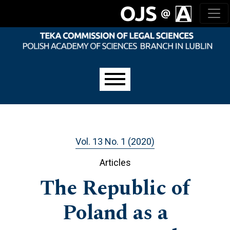
Skip to main navigation menu
Skip to main content
Skip to site footer
Main menu
Vol. 13 No. 1 (2020)
Articles
The Republic of
Poland as a