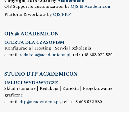
Copyright 2015–2026 by
Academicon
OJS Support & customization by
OJS @ Academicon
Platform & workfow by
OJS/PKP
OJS @ ACADEMICON
OFERTA DLA CZASOPISM
Konfiguracja | Hosting | Serwis | Szkolenia
e-mail:
redakcja@academicon.pl
, tel.: +48 603 072 530
STUDIO DTP ACADEMICON
USŁUGI WYDAWNICZE
Skład i łamanie | Redakcja | Korekta | Projektowanie
graficzne
e-mail:
dtp@academicon.pl
, tel.: +48 603 072 530