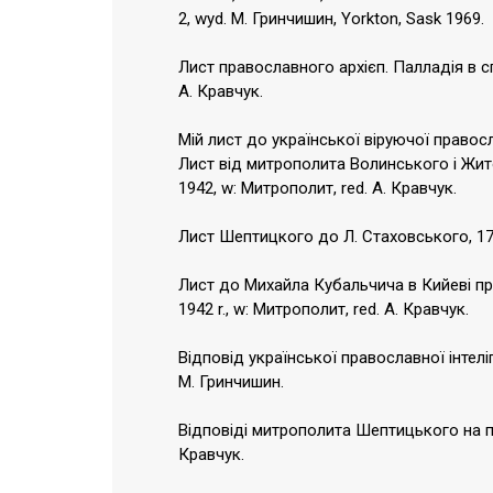
2, wyd. М. Гринчишин, Yorkton, Sask 1969.
Лист православного архієп. Палладія в спр
А. Кравчук.
Мій лист до української віруючої православ
Лист від митрополита Волинського і Жит
1942, w: Митрополит, red. А. Кравчук.
Лист Шептицкого до Л. Стаховського, 17 VI 
Лист до Михайла Кубальчича в Кийеві пр
1942 r., w: Митрополит, red. А. Кравчук.
Відповід української православної інтелі
М. Гринчишин.
Відповіді митрополита Шептицького на пи
Кравчук.