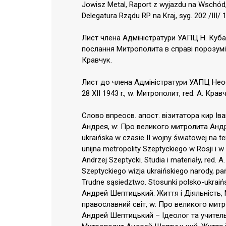
Jowisz Metal, Raport z wyjazdu na Wschód
Delegatura Rządu RP na Kraj, syg. 202 /III/ 1
Лист члена Адміністратури УАПЦ Н. Куб
послання Митрополита в справі порозумінн
Кравчук.
Лист до члена Адміністратури УАПЦ Нео
28 XII 1943 r., w: Митрополит, red. А. Кравч
Слово впреосв. aпост. візитатора кир І
Андрея, w: Про великого митролита Андрея,
ukraińska w czasie II wojny światowej na t
unijna metropolity Szeptyckiego w Rosji i 
Andrzej Szeptycki. Studia i materiały, red. 
Szeptyckiego wizja ukraińskiego narody, pa
Trudne sąsiedztwo. Stosunki polsko-ukrai
Андрей Шептицький. Життя і Діяльність,
православний світ, w: Про великого митр
Андрей Шептицький – Ідеолог та учитель 