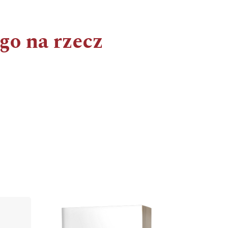
go na rzecz
Cover image