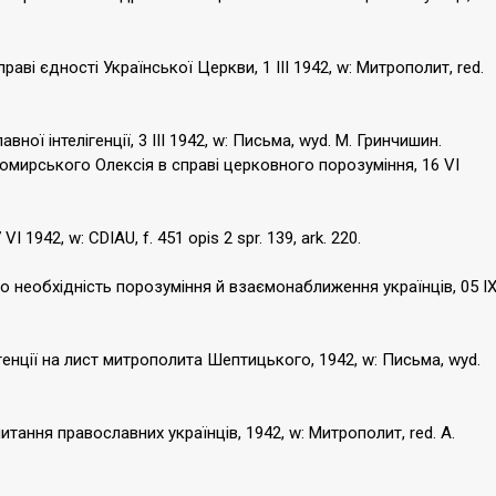
аві єдності Української Церкви, 1 III 1942, w: Митрополит, red.
ної інтелігенції, 3 III 1942, w: Письма, wyd. М. Гринчишин.
омирського Олексія в справі церковного порозуміння, 16 VI
1942, w: CDIAU, f. 451 opis 2 spr. 139, ark. 220.
о необхідність порозуміння й взаємонаближення українців, 05 I
генції на лист митрополита Шептицького, 1942, w: Письма, wyd.
тання православних українців, 1942, w: Митрополит, red. А.