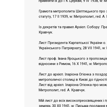
прийняти іх до ГК Церкви, 9 IV 1938, w: М
Грамота митрополита Шептицького про за
статуту, 17 II 1939, w: Митрополит, red. А.
Із декретів та правил Архієп. Собору: Пр
Кравчук.
Лист Президента Карпатської України о
Українського Патріярхату, 28 VII 1941, w:
Лист проф. Івана Яроцького з пропозиці
відносини з Римом, 16 X 1941, w: Митропол
Лист до архієп. Іларіона Огієнка з позд
митрополичої столиці в Києві до гідності 
Лист від архієп. Іларіона Огієнка про м
Митрополит, red. А. Кравчук.
Мій лист до всіх високопреосвящених і п
землях, 30 XII 1941, w: Письма-послання