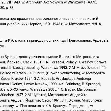
, 20 VII 1943, w: Archiwum Akt Nowych w Warszawie (AAN),
30, s. 83.
алюка про враження православного населення на листи й
я українських Церков, 15 XI 1943 r., w: Митрополит, red. А.
фіта Кубалюка з приводу послання до Православних Архієреїв,
ук.
вана Бучка в десяту річницю смерти Великого Митрополита
 Йорктон, Саск, 1961. 1 R. Torzecki, Polacy i Ukraińcy. Sprawa
erenie II Rzeczypospolitej, Warszawa 1993. 2 M. Mróz, Działalność
w Polsce w latach 1917-1922. (Główne wydarzenia), w: Metropolita
A. Zięba, Kraków 1994. 3 A. Kubasik, Arcybiskupa Andrzeja
ństwa i Cerkwi, Lwów-Kraków, 1999. 4 K. Grünberg, B. Sprengel,
ńskie w X-XX wieku, Warszawa 2005. 1 С. Баран, Митрополит
 München 1947. 2 М. Чубатий, Митрополит Андрей та
олита Андрея, Йорктон, Саск, 1961. 3 П. Хомин, Митрополит
народу, w: Про великого. 4 А. Кравчук, Передмова, w: