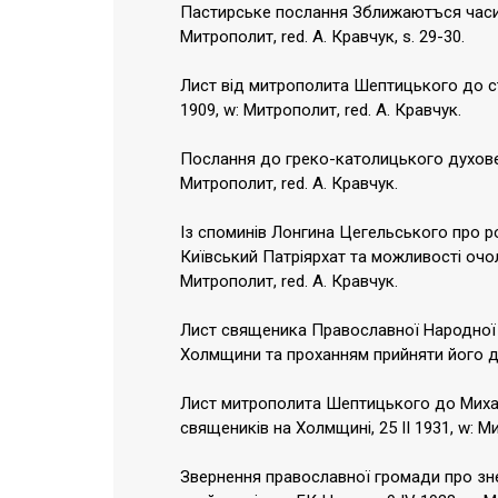
Пастирське послання Зближаютъся часи п
Митрополит, red. А. Кравчук, s. 29-30.
Лист від митрополита Шептицького до ст
1909, w: Митрополит, red. А. Кравчук.
Послання до греко-католицького духовенс
Митрополит, red. А. Кравчук.
Із споминів Лонгина Цегельського про 
Київський Патріярхат та можливості очо
Митрополит, red. А. Кравчук.
Лист священика Православної Народної 
Холмщини та проханням прийняти його до 
Лист митрополита Шептицького до Миха
священиків на Холмщині, 25 II 1931, w: Ми
Звернення православної громади про зн