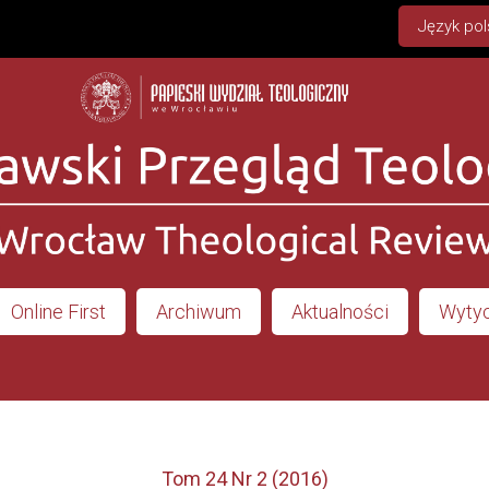
Język pol
Online First
Archiwum
Aktualności
Wytyc
Tom 24 Nr 2 (2016)