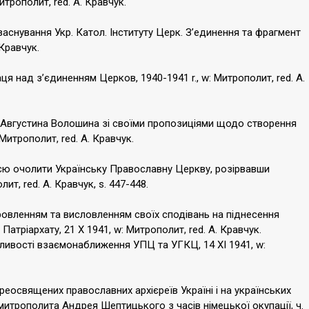
итрополит, red. А. Кравчук.
снування Укр. Катол. Інституту Церк. З’единення та фрагмент
 Кравчук.
аця над з’єдиненням Церков, 1940-1941 r., w: Митрополит, red. А.
. Августина Волошина зі своїми пропозиціями щодо створення
 Митрополит, red. А. Кравчук.
єю очолити Українську Православну Церкву, розірвавши
ит, red. А. Кравчук, s. 447-448.
оровленням та висловленням своїх сподівань на піднесення
Патріархату, 21 X 1941, w: Митрополит, red. А. Кравчук.
ожливості взаємонаближення УПЦ та УГКЦ, 14 XI 1941, w:
реосвящених православних архієреїв Україні і на українських
 митрополита Андрея Шептицького з часів німецької окупації, ч.