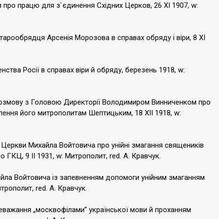
ро працю для з`єдинення Східних Церков, 26 XI 1907, w:
арообрядця Арсенія Морозова в справах обряду і віри, 8 XI
тва Росії в справах віри й обряду, березень 1918, w:
розмову з Головою Директорії Володимиром Винниченком про
лення його митрополитам Шептицьким, 18 XII 1918, w:
Церкви Михайла Войтовича про унійні змагання священиків
ГКЦ, 9 II 1931, w: Митрополит, red. А. Кравчук.
йла Войтовича із запевненням допомоги унійним змаганням
трополит, red. А. Кравчук.
еважання „москвофілами” української мови й проханням