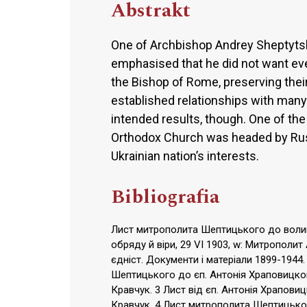
Abstrakt
One of Archbishop Andrey Sheptytsk
emphasised that he did not want ev
the Bishop of Rome, preserving their 
established relationships with many
intended results, though. One of the
Orthodox Church was headed by Russ
Ukrainian nation’s interests.
Bibliografia
Лист митрополита Шептицького до волин
обряду й віри, 29 VI 1903, w: Митрополи
єдніст. Документи і матеріали 1899-1944. 
Шептицького до єп. Антонія Храповицкого 
Кравчук. 3 Лист від єп. Антонія Храповицк
Кравчук. 4 Лист митрополита Шептицького