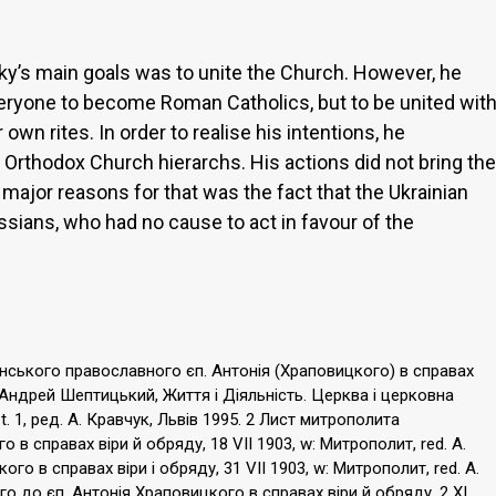
y’s main goals was to unite the Church. However, he
eryone to become Roman Catholics, but to be united wit
own rites. In order to realise his intentions, he
 Orthodox Church hierarchs. His actions did not bring the
 major reasons for that was the fact that the Ukrainian
ians, who had no cause to act in favour of the
ського православного єп. Антонія (Храповицкого) в справах
т Андрей Шептицький, Життя і Діяльність. Церква і церковна
t. 1, ред. А. Кравчук, Львів 1995. 2 Лист митрополита
в справах віри й обряду, 18 VII 1903, w: Митрополит, red. А.
ого в справах віри і обряду, 31 VII 1903, w: Митрополит, red. А.
 до єп. Антонія Храповицкого в справах віри й обряду, 2 XI