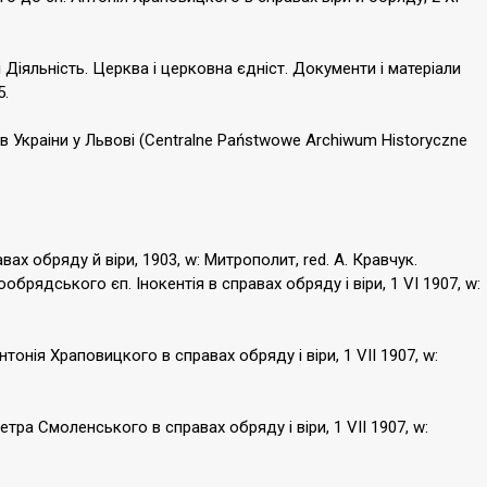
іяльність. Церква і церковна єдніст. Документи і матеріали
5.
 Украіни у Львові (Centralne Państwowe Archiwum Historyczne
вах обряду й віри, 1903, w: Митрополит, red. А. Кравчук.
рядського єп. Інокентія в справах обряду і віри, 1 VI 1907, w:
онія Храповицкого в справах обряду і віри, 1 VII 1907, w:
ра Смоленського в справах обряду і віри, 1 VII 1907, w: