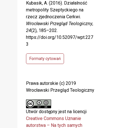
Kubasik, A. (2016). Działalność
metropolity Szeptyckiego na
rzecz zjednoczenia Cerkwi.
Wrocławski Przegląd Teologiczny
,
24
(2), 185–202.
https://doi.org/10.52097/wpt.227
3
Formaty cytowań
Prawa autorskie (c) 2019
Wrocławski Przegląd Teologiczny
Utwór dostępny jest na licencji
Creative Commons Uznanie
autorstwa – Na tych samych