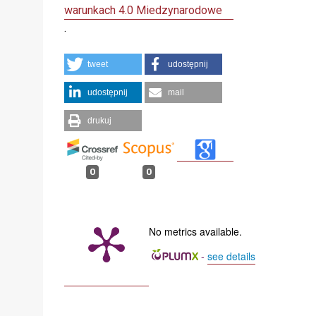
warunkach 4.0 Miedzynarodowe
.
tweet
udostępnij
udostępnij
mail
drukuj
0
0
No metrics available.
-
see details