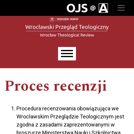
Przejdź do głównego menu
Przejdź do sekcji głównej
Przejdź do stopki
Main menu
Proces recenzji
Procedura recenzowania obowiązująca we
Wrocławskim Przeglądzie Teologicznym jest
zgodna z zasadami zaprezentowanymi w
broszurze Ministerstwa Nauki i Szkolnictwa