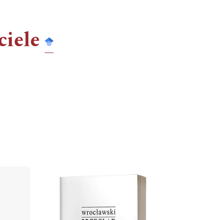
ciele
Cover image