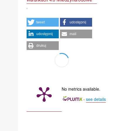
.
tweet
udostępnij
udostępnij
mail
drukuj
No metrics available.
-
see details