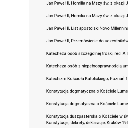
Jan Paweł II, Homilia na Mszy św. z okazji 
Jan Paweł II, Homilia na Mszy św. z okazji 
Jan Paweł II, List apostolski Novo Millennin
Jan Paweł II, Przemówienie do uczestników 
Katecheza osób szczególnej troski, red. A. 
Katecheza osób z niepełnosprawnością umysł
Katechizm Kościoła Katolickiego, Poznań 1
Konstytucja dogmatyczna o Kościele Lume
Konstytucja dogmatyczna o Kościele Lume
Konstytucja duszpasterska o Kościele w św
Konstytucje, dekrety, deklaracje, Kraków 19