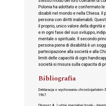
stesso modo dei loro coetanei di con
Polonia ha adottato e confermato le 
disabili nel mondo e nella Chiesa. Il 
persona con diritti inalienabili. Qu
il proprio, unico valore della digni
e in ogni fase del suo sviluppo, ind
mentale o spirituale. Il secondo prin
persona piena di disabilità è un sogge
partecipazione alla società e alla Chi
limiti delle capacità di ogni handicapp
società si misura sulla capacita di p
Bibliografia
Deklaracja o wychowaniu chrześcijańskim 3; 
1967.
Długosz A., Ludzie specjalnej troski - dare