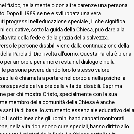
el fisico, nella mente o con altre carenze una persona
o. Dopo il 1989 se ne e sviluppata una vera
 progressi nell’educazione speciale , il che significa
oni educative, sotto la guida della Chiesa, può dare alla
lla vita della fede e della grazia della salvezza.
rso le persone disabili viene dalla continuazione della
ella Parola di Dio rivolta all’uomo. Questa Parola è piena
o per amore e per amore resta nel dialogo e nella
n le persone povere dando loro lo stesso valore
isabile è chiamata a portare nel corpo e nella psiche la
consapevole del valore della vita dei disabili. Esprima
e per chi mostra Cristo, specialmente con la sua
ome membro della comunità della Chiesa è anche
a santità di base: lo strumento essenziale educativo dell
o II sottolinea che gli uomini handicappati monitorati
ne, nella vita richiedono cure speciali, hanno diritto allo