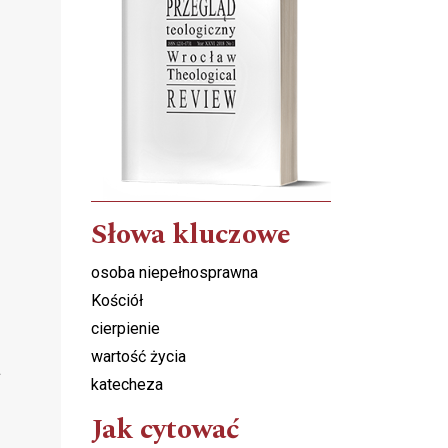
Słowa kluczowe
osoba niepełnosprawna
Kościół
cierpienie
wartość życia
a
katecheza
Jak cytować