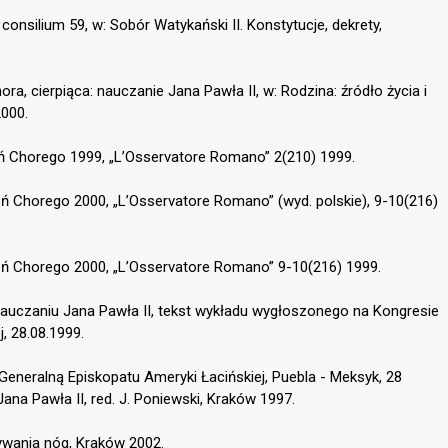
consilium 59, w: Sobór Watykański II. Konstytucje, dekrety,
ra, cierpiąca: nauczanie Jana Pawła II, w: Rodzina: źródło życia i
2000.
eń Chorego 1999, „L’Osservatore Romano” 2(210) 1999.
eń Chorego 2000, „L’Osservatore Romano” (wyd. polskie), 9-10(216)
ień Chorego 2000, „L’Osservatore Romano” 9-10(216) 1999.
uczaniu Jana Pawła II, tekst wykładu wygłoszonego na Kongresie
, 28.08.1999.
Generalną Episkopatu Ameryki Łacińskiej, Puebla - Meksyk, 28
Jana Pawła II, red. J. Poniewski, Kraków 1997.
ywania nóg, Kraków 2002.