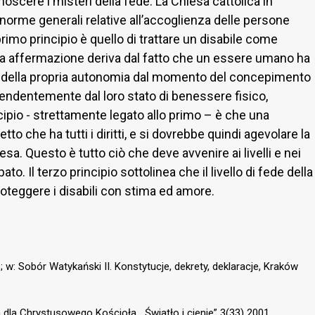
oscere i misteri della fede. La Chiesa cattolica in
norme generali relative all’accoglienza delle persone
primo principio è quello di trattare un disabile come
esta affermazione deriva dal fatto che un essere umano ha
tà e della propria autonomia dal momento del concepimento
ipendentemente dal loro stato di benessere fisico,
cipio - strettamente legato allo primo – è che una
tto che ha tutti i diritti, e si dovrebbe quindi agevolare la
esa. Questo è tutto ciò che deve avvenire ai livelli e nei
ato. Il terzo principio sottolinea che il livello di fede della
roteggere i disabili con stima ed amore.
w: Sobór Watykański II. Konstytucje, dekrety, deklaracje, Kraków
m dla Chrystusowego Kościoła, „Światło i cienie” 3(33) 2001.