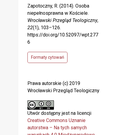
Zapotoczny, R. (2014). Osoba
niepełnosprawna w Kościele.
Wrocławski Przegląd Teologiczny
,
22
(1), 103–126.
https://doi.org/10.52097/wpt.277
6
Formaty cytowań
Prawa autorskie (c) 2019
Wrocławski Przegląd Teologiczny
Utwór dostępny jest na licencji
Creative Commons Uznanie
autorstwa – Na tych samych
warunkach 4.0 Miedzynarodowe