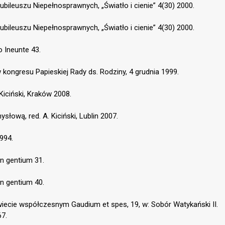
Jubileuszu Niepełnosprawnych, „Światło i cienie” 4(30) 2000.
Jubileuszu Niepełnosprawnych, „Światło i cienie” 4(30) 2000.
o Ineunte 43.
kongresu Papieskiej Rady ds. Rodziny, 4 grudnia 1999.
Kiciński, Kraków 2008.
ową, red. A. Kiciński, Lublin 2007.
994.
n gentium 31.
n gentium 40.
iecie współczesnym Gaudium et spes, 19, w: Sobór Watykański II.
67.