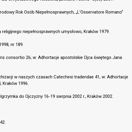
narodowy Rok Osób Niepełnosprawnych, „L’Osservatore Romano”
a religijnego niepełnosprawnych umysłowo, Kraków 1979.
1998, nr 189.
aris consortio 26; w: Adhortacje apostolskie Ojca świętego Jana
chizacji w naszych czasach Catechesi tradendae 41, w: Adhortacje
I, Kraków 1996.
elgrzymka do Ojczyzny 16-19 sierpnia 2002 r., Kraków 2002.
42.