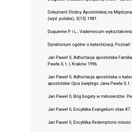
Dokument Stolicy Apostolskiej na Między
(wyd. polskie), 3(15) 1981.
Duquenne P. i L., Vademecum wykształceni
Dyrektorium ogólne o katechizacji, Poznań 
Jan Paweł II, Adhortacja apostolska Famili
Pawła II, t. I, Kraków 1996.
Jan Paweł II, Adhortacja apostolska o kate
apostolskie Ojca świętego Jana Pawła II, t. 
Jan Paweł II, Bóg bogaty w miłosierdzie. Pi
Jan Paweł II, Encyklika Evangelium vitae 87.
Jan Paweł II, Encyklika Redemptoris missio 