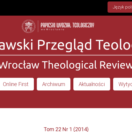
Język pol
Online First
Archiwum
Aktualności
Wytyc
Tom 22 Nr 1 (2014)