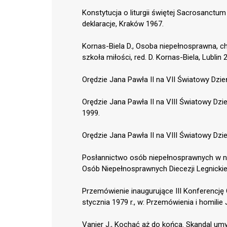
Konstytucja o liturgii świętej Sacrosanctum 
deklaracje, Kraków 1967.
Kornas-Biela D., Osoba niepełnosprawna, cho
szkoła miłości, red. D. Kornas-Biela, Lublin 
Orędzie Jana Pawła II na VII Światowy Dzi
Orędzie Jana Pawła II na VIII Światowy Dzi
1999.
Orędzie Jana Pawła II na VIII Światowy Dz
Posłannictwo osób niepełnosprawnych w na
Osób Niepełnosprawnych Diecezji Legnickiej
Przemówienie inaugurujące III Konferencję 
stycznia 1979 r., w: Przemówienia i homilie 
Vanier J., Kochać aż do końca. Skandal um