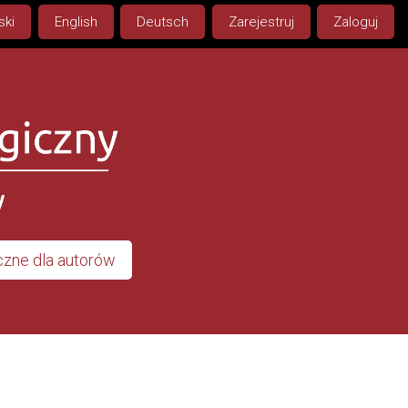
ski
English
Deutsch
Zarejestruj
Zaloguj
zne dla autorów