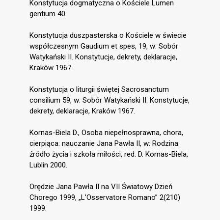
Konstytucja dogmatyczna o Kościele Lumen
gentium 40.
Konstytucja duszpasterska o Kościele w świecie
współczesnym Gaudium et spes, 19, w: Sobór
Watykański II. Konstytucje, dekrety, deklaracje,
Kraków 1967.
Konstytucja o liturgii świętej Sacrosanctum
consilium 59, w: Sobór Watykański II. Konstytucje,
dekrety, deklaracje, Kraków 1967.
Kornas-Biela D., Osoba niepełnosprawna, chora,
cierpiąca: nauczanie Jana Pawła II, w: Rodzina:
źródło życia i szkoła miłości, red. D. Kornas-Biela,
Lublin 2000.
Orędzie Jana Pawła II na VII Światowy Dzień
Chorego 1999, „L’Osservatore Romano” 2(210)
1999.