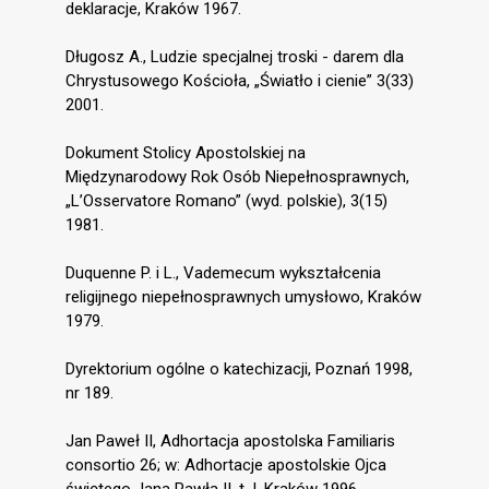
deklaracje, Kraków 1967.
Długosz A., Ludzie specjalnej troski - darem dla
Chrystusowego Kościoła, „Światło i cienie” 3(33)
2001.
Dokument Stolicy Apostolskiej na
Międzynarodowy Rok Osób Niepełnosprawnych,
„L’Osservatore Romano” (wyd. polskie), 3(15)
1981.
Duquenne P. i L., Vademecum wykształcenia
religijnego niepełnosprawnych umysłowo, Kraków
1979.
Dyrektorium ogólne o katechizacji, Poznań 1998,
nr 189.
Jan Paweł II, Adhortacja apostolska Familiaris
consortio 26; w: Adhortacje apostolskie Ojca