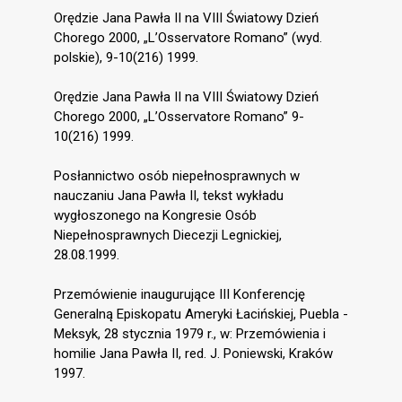
Orędzie Jana Pawła II na VIII Światowy Dzień
Chorego 2000, „L’Osservatore Romano” (wyd.
polskie), 9-10(216) 1999.
Orędzie Jana Pawła II na VIII Światowy Dzień
Chorego 2000, „L’Osservatore Romano” 9-
10(216) 1999.
Posłannictwo osób niepełnosprawnych w
nauczaniu Jana Pawła II, tekst wykładu
wygłoszonego na Kongresie Osób
Niepełnosprawnych Diecezji Legnickiej,
28.08.1999.
Przemówienie inaugurujące III Konferencję
Generalną Episkopatu Ameryki Łacińskiej, Puebla -
Meksyk, 28 stycznia 1979 r., w: Przemówienia i
homilie Jana Pawła II, red. J. Poniewski, Kraków
1997.