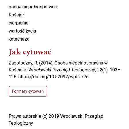
osoba niepełnosprawna
Kościół
cierpienie
wartość życia
katecheza
Jak cytować
Zapotoczny, R. (2014). Osoba niepełnosprawna w
Kościele.
Wrocławski Przegląd Teologiczny
,
22
(1), 103–
126. https://doi.org/10.52097/wpt.2776
Formaty cytowań
Prawa autorskie (c) 2019 Wrocławski Przegląd
Teologiczny