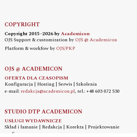
COPYRIGHT
Copyright 2015–2026 by
Academicon
OJS Support & customization by
OJS @ Academicon
Platform & workfow by
OJS/PKP
OJS @ ACADEMICON
OFERTA DLA CZASOPISM
Konfiguracja | Hosting | Serwis | Szkolenia
e-mail:
redakcja@academicon.pl
, tel.: +48 603 072 530
STUDIO DTP ACADEMICON
USŁUGI WYDAWNICZE
Skład i łamanie | Redakcja | Korekta | Projektowanie
graficzne