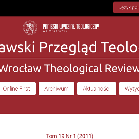
Język pol
Online First
Archiwum
Aktualności
Wytyc
Tom 19 Nr 1 (2011)