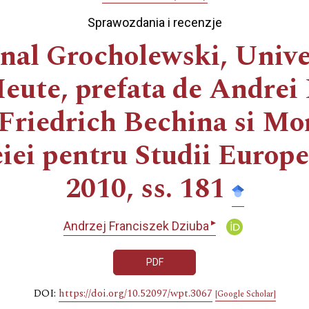
Sprawozdania i recenzje
nal Grocholewski, Univer
Heute, prefata de Andrei
. Friedrich Bechina si M
iei pentru Studii Europ
2010, ss. 181
▸
Andrzej Franciszek Dziuba
PDF
DOI:
https://doi.org/10.52097/wpt.3067
[Google Scholar]