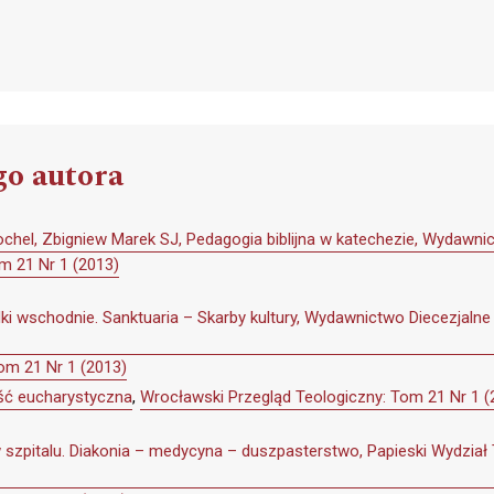
go autora
ochel, Zbigniew Marek SJ, Pedagogia biblijna w katechezie, Wydaw
m 21 Nr 1 (2013)
ądki wschodnie. Sanktuaria – Skarby kultury, Wydawnictwo Diecezjaln
om 21 Nr 1 (2013)
ć eucharystyczna
,
Wrocławski Przegląd Teologiczny: Tom 21 Nr 1 (
w szpitalu. Diakonia – medycyna – duszpasterstwo, Papieski Wydzia