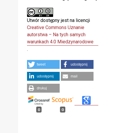
Utwór dostępny jest na licencji
Creative Commons Uznanie
autorstwa – Na tych samych
warunkach 4.0 Miedzynarodowe
.
tweet
udostępnij
udostępnij
mail
drukuj
0
0