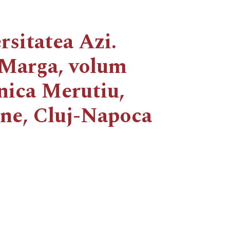
sitatea Azi.
 Marga, volum
onica Merutiu,
ene, Cluj-Napoca