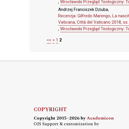
,
Wrocławski Przegląd Teologiczny: T
Andrzej Franciszek Dziuba,
Recenzja: Gilfredo Marengo, La nascita
Vaticana, Città del Vaticano 2018, ss
,
Wrocławski Przegląd Teologiczny: T
<<
<
1
2
COPYRIGHT
Copyright 2015–2026 by
Academicon
OJS Support & customization by