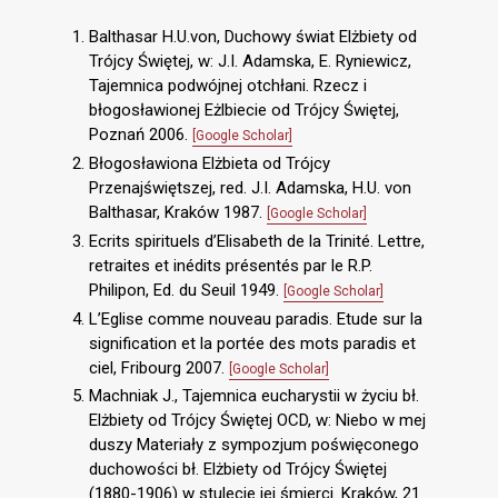
Balthasar H.U.von, Duchowy świat Elżbiety od
Trójcy Świętej, w: J.I. Adamska, E. Ryniewicz,
Tajemnica podwójnej otchłani. Rzecz i
błogosławionej Eżlbiecie od Trójcy Świętej,
Poznań 2006.
[Google Scholar]
Błogosławiona Elżbieta od Trójcy
Przenajświętszej, red. J.I. Adamska, H.U. von
Balthasar, Kraków 1987.
[Google Scholar]
Ecrits spirituels d’Elisabeth de la Trinité. Lettre,
retraites et inédits présentés par le R.P.
Philipon, Ed. du Seuil 1949.
[Google Scholar]
L’Eglise comme nouveau paradis. Etude sur la
signification et la portée des mots paradis et
ciel, Fribourg 2007.
[Google Scholar]
Machniak J., Tajemnica eucharystii w życiu bł.
Elżbiety od Trójcy Świętej OCD, w: Niebo w mej
duszy Materiały z sympozjum poświęconego
duchowości bł. Elżbiety od Trójcy Świętej
(1880-1906) w stulecie jej śmierci. Kraków, 21