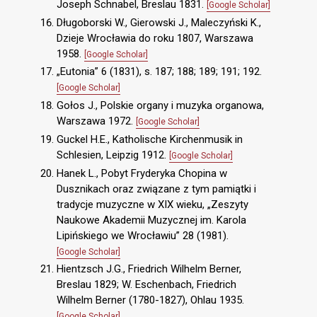
Joseph Schnabel, Breslau 1831.
[Google Scholar]
Długoborski W., Gierowski J., Maleczyński K.,
Dzieje Wrocławia do roku 1807, Warszawa
1958.
[Google Scholar]
„Eutonia” 6 (1831), s. 187; 188; 189; 191; 192.
[Google Scholar]
Gołos J., Polskie organy i muzyka organowa,
Warszawa 1972.
[Google Scholar]
Guckel H.E., Katholische Kirchenmusik in
Schlesien, Leipzig 1912.
[Google Scholar]
Hanek L., Pobyt Fryderyka Chopina w
Dusznikach oraz związane z tym pamiątki i
tradycje muzyczne w XIX wieku, „Zeszyty
Naukowe Akademii Muzycznej im. Karola
Lipińskiego we Wrocławiu” 28 (1981).
[Google Scholar]
Hientzsch J.G., Friedrich Wilhelm Berner,
Breslau 1829; W. Eschenbach, Friedrich
Wilhelm Berner (1780-1827), Ohlau 1935.
[Google Scholar]