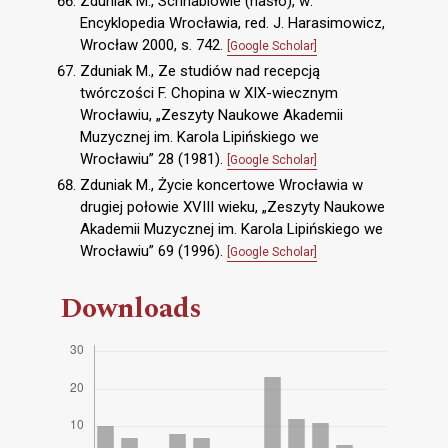
Zduniak M., Schnablowie (hasło), w:
Encyklopedia Wrocławia, red. J. Harasimowicz,
Wrocław 2000, s. 742.
[Google Scholar]
Zduniak M., Ze studiów nad recepcją
twórczości F. Chopina w XIX-wiecznym
Wrocławiu, „Zeszyty Naukowe Akademii
Muzycznej im. Karola Lipińskiego we
Wrocławiu” 28 (1981).
[Google Scholar]
Zduniak M., Życie koncertowe Wrocławia w
drugiej połowie XVIII wieku, „Zeszyty Naukowe
Akademii Muzycznej im. Karola Lipińskiego we
Wrocławiu” 69 (1996).
[Google Scholar]
Downloads