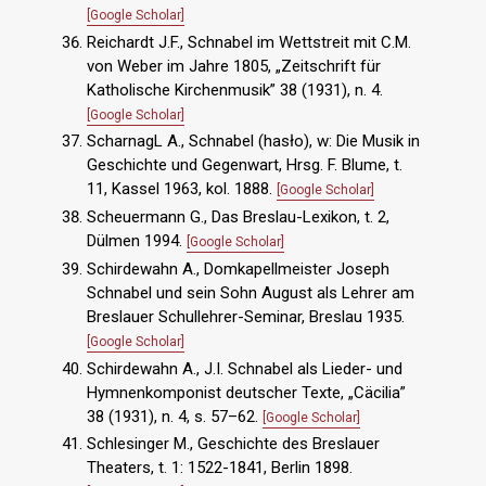
[Google Scholar]
Reichardt J.F., Schnabel im Wettstreit mit C.M.
von Weber im Jahre 1805, „Zeitschrift für
Katholische Kirchenmusik” 38 (1931), n. 4.
[Google Scholar]
ScharnagL A., Schnabel (hasło), w: Die Musik in
Geschichte und Gegenwart, Hrsg. F. Blume, t.
11, Kassel 1963, kol. 1888.
[Google Scholar]
Scheuermann G., Das Breslau-Lexikon, t. 2,
Dülmen 1994.
[Google Scholar]
Schirdewahn A., Domkapellmeister Joseph
Schnabel und sein Sohn August als Lehrer am
Breslauer Schullehrer-Seminar, Breslau 1935.
[Google Scholar]
Schirdewahn A., J.I. Schnabel als Lieder- und
Hymnenkomponist deutscher Texte, „Cäcilia”
38 (1931), n. 4, s. 57–62.
[Google Scholar]
Schlesinger M., Geschichte des Breslauer
Theaters, t. 1: 1522-1841, Berlin 1898.