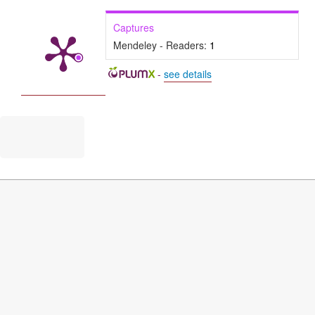
Tomasz Fatalski (2025)
Captures
Mendeley - Readers:
1
Wrocławscy muzycy w latach młodości Józefa
Elsnera (1781–1789).
Muzyka,
70
(4),
49.
-
see details
10.36744/m.4692