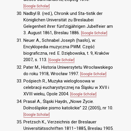
[Google Scholar]
Nadbyl B. (red.), Chronik und Sta-tistik der
Königlichen Universität zu Breslaubei
Gelegenheit ihrer fünfzigjährigen Jubelfeier am
3. August 1861, Breslau 1886.
[Google Scholar]
Neuer A., Schnabel Joseph (hasło), w:
Encyklopedia muzyczna PWM. Część
biograficzna, red. E. Dziębowska, t. 9, Kraków
2007, s. 113.
[Google Scholar]
Pater M., Historia Uniwersytetu Wrocławskiego
do roku 1918, Wrocław 1997.
[Google Scholar]
Pośpiech R., Muzyka wielogłosowa w
celebracji eucharystycznej na Śląsku w XVII i
XVIII wieku, Opole 2004.
[Google Scholar]
Prasał A., Śląski Haydn, „Nowe Życie.
Dolnośląskie pismo katolickie” 22 (2005), nr 10.
[Google Scholar]
Pretzsch K., Verzeichnis der Breslauer
Universitätsschriften 1811–1885, Breslau 1905.