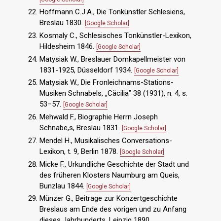
Hoffmann C.J.A., Die Tonkünstler Schlesiens,
Breslau 1830.
[Google Scholar]
Kosmaly C., Schlesisches Tonkünstler-Lexikon,
Hildesheim 1846.
[Google Scholar]
Matysiak W., Breslauer Domkapellmeister von
1831-1925, Düsseldorf 1934.
[Google Scholar]
Matysiak W., Die Fronleichnams-Stations-
Musiken Schnabels, „Cäcilia” 38 (1931), n. 4, s.
53–57.
[Google Scholar]
Mehwald F., Biographie Herrn Joseph
Schnabe,s, Breslau 1831.
[Google Scholar]
Mendel H., Musikalisches Conversations-
Lexikon, t. 9, Berlin 1878.
[Google Scholar]
Micke F., Urkundliche Geschichte der Stadt und
des früheren Klosters Naumburg am Queis,
Bunzlau 1844.
[Google Scholar]
Münzer G., Beitrage zur Konzertgeschichte
Breslaus am Ende des vorigen und zu Anfang
dieses Jahrhunderts, Leipzig 1890.