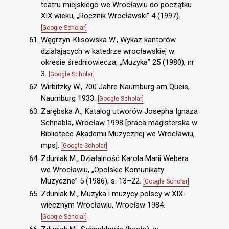
teatru miejskiego we Wrocławiu do początku
XIX wieku, „Rocznik Wrocławski” 4 (1997).
[Google Scholar]
Węgrzyn-Klisowska W., Wykaz kantorów
działających w katedrze wrocławskiej w
okresie średniowiecza, „Muzyka” 25 (1980), nr
3.
[Google Scholar]
Wirbitzky W., 700 Jahre Naumburg am Queis,
Naumburg 1933.
[Google Scholar]
Zarębska A., Katalog utworów Josepha Ignaza
Schnabla, Wrocław 1998 [praca magisterska w
Bibliotece Akademii Muzycznej we Wrocławiu,
mps].
[Google Scholar]
Zduniak M., Działalność Karola Marii Webera
we Wrocławiu, „Opolskie Komunikaty
Muzyczne” 5 (1986), s. 13–22.
[Google Scholar]
Zduniak M., Muzyka i muzycy polscy w XIX-
wiecznym Wrocławiu, Wrocław 1984.
[Google Scholar]