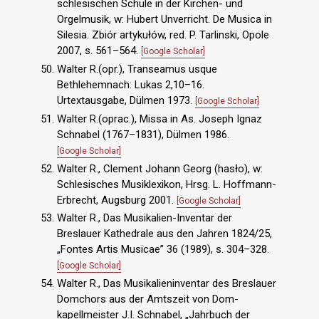
schlesischen Schule in der Kirchen- und
Orgelmusik, w: Hubert Unverricht. De Musica in
Silesia. Zbiór artykułów, red. P. Tarlinski, Opole
2007, s. 561–564.
[Google Scholar]
Walter R.(opr.), Transeamus usque
Bethlehemnach: Lukas 2,10–16.
Urtextausgabe, Dülmen 1973.
[Google Scholar]
Walter R.(oprac.), Missa in As. Joseph Ignaz
Schnabel (1767–1831), Dülmen 1986.
[Google Scholar]
Walter R., Clement Johann Georg (hasło), w:
Schlesisches Musiklexikon, Hrsg. L. Hoffmann-
Erbrecht, Augsburg 2001.
[Google Scholar]
Walter R., Das Musikalien-Inventar der
Breslauer Kathedrale aus den Jahren 1824/25,
„Fontes Artis Musicae” 36 (1989), s. 304–328.
[Google Scholar]
Walter R., Das Musikalieninventar des Breslauer
Domchors aus der Amtszeit von Dom-
kapellmeister J.I. Schnabel, „Jahrbuch der