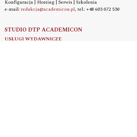
Konfiguracja | Hosting | Serwis | Szkolenia
e-mail:
redakcja@academicon.pl
, tel.: +48 603 072 530
STUDIO DTP ACADEMICON
USŁUGI WYDAWNICZE
Skład i łamanie | Redakcja | Korekta | Projektowanie
graficzne
e-mail:
dtp@academicon.pl
, tel.: +48 603 072 530