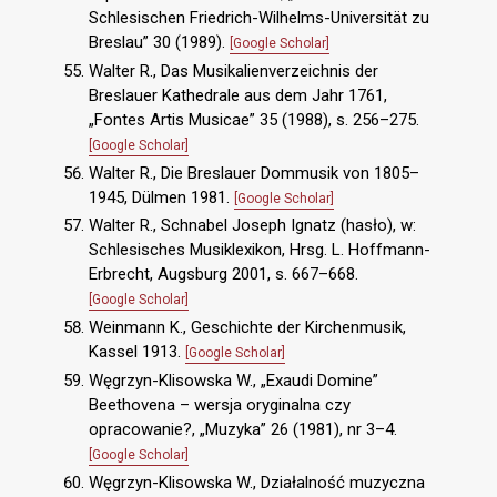
Schlesischen Friedrich-Wilhelms-Universität zu
Breslau” 30 (1989).
[Google Scholar]
Walter R., Das Musikalienverzeichnis der
Breslauer Kathedrale aus dem Jahr 1761,
„Fontes Artis Musicae” 35 (1988), s. 256–275.
[Google Scholar]
Walter R., Die Breslauer Dommusik von 1805–
1945, Dülmen 1981.
[Google Scholar]
Walter R., Schnabel Joseph Ignatz (hasło), w:
Schlesisches Musiklexikon, Hrsg. L. Hoffmann-
Erbrecht, Augsburg 2001, s. 667–668.
[Google Scholar]
Weinmann K., Geschichte der Kirchenmusik,
Kassel 1913.
[Google Scholar]
Węgrzyn-Klisowska W., „Exaudi Domine”
Beethovena – wersja oryginalna czy
opracowanie?, „Muzyka” 26 (1981), nr 3–4.
[Google Scholar]
Węgrzyn-Klisowska W., Działalność muzyczna