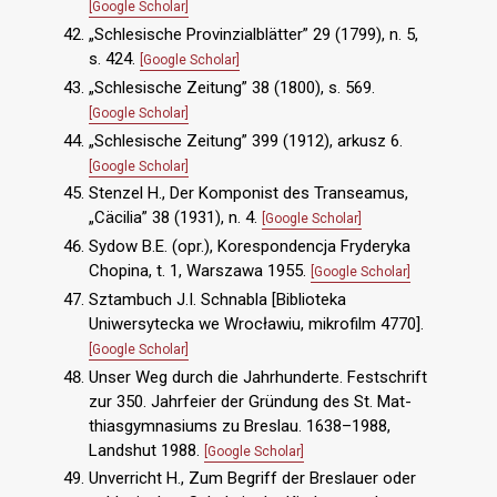
[Google Scholar]
„Schlesische Provinzialblätter” 29 (1799), n. 5,
s. 424.
[Google Scholar]
„Schlesische Zeitung” 38 (1800), s. 569.
[Google Scholar]
„Schlesische Zeitung” 399 (1912), arkusz 6.
[Google Scholar]
Stenzel H., Der Komponist des Transeamus,
„Cäcilia” 38 (1931), n. 4.
[Google Scholar]
Sydow B.E. (opr.), Korespondencja Fryderyka
Chopina, t. 1, Warszawa 1955.
[Google Scholar]
Sztambuch J.I. Schnabla [Biblioteka
Uniwersytecka we Wrocławiu, mikrofilm 4770].
[Google Scholar]
Unser Weg durch die Jahrhunderte. Festschrift
zur 350. Jahrfeier der Gründung des St. Mat-
thiasgymnasiums zu Breslau. 1638–1988,
Landshut 1988.
[Google Scholar]
Unverricht H., Zum Begriff der Breslauer oder