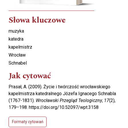
Słowa kluczowe
muzyka
katedra
kapelmistrz
Wrocław
Schnabel
Jak cytować
Prasał, A. (2009). Życie i twórczość wrocławskiego
kapelmistrza katedralnego Józefa Ignacego Schnabla
(1767-1831).
Wrocławski Przegląd Teologiczny
,
17
(2),
179–198. https://doi.org/10.52097/wpt.3158
Formaty cytowań