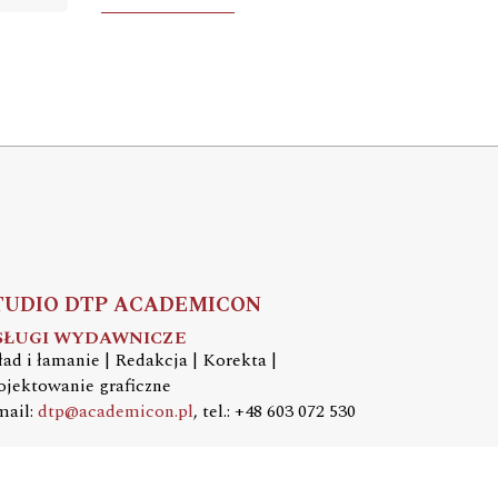
TUDIO DTP ACADEMICON
SŁUGI WYDAWNICZE
ład i łamanie | Redakcja | Korekta |
ojektowanie graficzne
mail:
dtp@academicon.pl
, tel.: +48 603 072 530