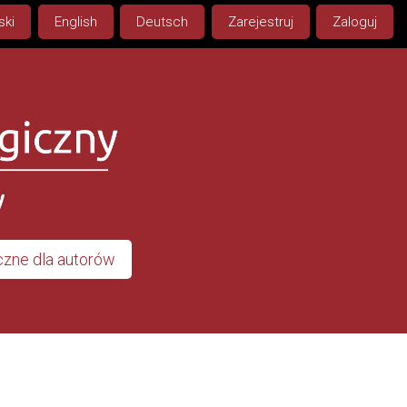
ski
English
Deutsch
Zarejestruj
Zaloguj
zne dla autorów