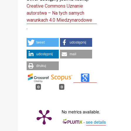
Creative Commons Uznanie
autorstwa – Na tych samych
warunkach 4.0 Miedzynarodowe
.
tweet
udostępnij
udostępnij
mail
drukuj
0
0
No metrics available.
-
see details