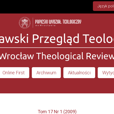
Język pol
Online First
Archiwum
Aktualności
Wytyc
Tom 17 Nr 1 (2009)