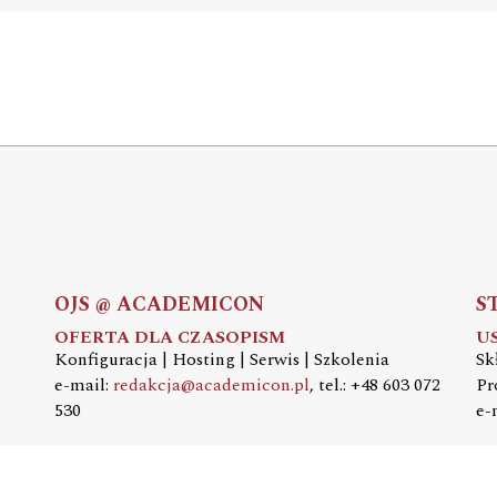
OJS @ ACADEMICON
S
OFERTA DLA CZASOPISM
U
Konfiguracja | Hosting | Serwis | Szkolenia
Sk
e-mail:
redakcja@academicon.pl
, tel.: +48 603 072
Pr
530
e-