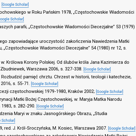
.
[Google Scholar]
częstochowskiego w Roku Pańskim 1978, „Częstochowskie Wiadomości
Google Scholar]
szych parafii, „Częstochowskie Wiadomości Diecezjalne” 53 (1979)
iego zapowiadające uroczystość zakończenia Nawiedzenia Matki
u, „Częstochowskie Wiadomości Diecezjalne” 54 (1980) nr 12, s.
i, w: Królowa Korony Polskiej. Od ślubów króla Jana Kazimierza do
. Zbudniewek, Warszawa 2006, s. 327-338.
[Google Scholar]
Rozbudzić pamięć chrztu. Chrzest w historii, teologii i katechezie,
 2016, s. 55-71.
[Google Scholar]
ecezji częstochowskiej 1979-1980, Kraków 2002;
[Google Scholar]
rynacji Matki Bożej Częstochowskiej, w: Maryja Matka Narodu
 1983, s. 282-290.
[Google Scholar]
edzenia Maryi w znaku Jasnogórskiego Obrazu, „Studia
 Scholar]
79, red. J. Król-Sroczyńska, M. Kosiec, Warszawa 2007.
[Google Scholar]
kupa częstochowskiego za zakończenie Nawiedzenia Matki Bożej,