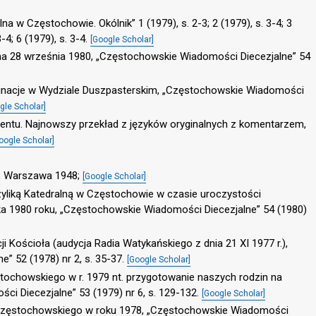
na w Częstochowie. Okólnik” 1 (1979), s. 2-3; 2 (1979), s. 3-4; 3
3-4; 6 (1979), s. 3-4.
[Google Scholar]
na 28 września 1980, „Częstochowskie Wiadomości Diecezjalne” 54
inacje w Wydziale Duszpasterskim, „Częstochowskie Wiadomości
gle Scholar]
ntu. Najnowszy przekład z języków oryginalnych z komentarzem,
oogle Scholar]
sa, Warszawa 1948;
[Google Scholar]
zyliką Katedralną w Częstochowie w czasie uroczystości
ka 1980 roku, „Częstochowskie Wiadomości Diecezjalne” 54 (1980)
cji Kościoła (audycja Radia Watykańskiego z dnia 21 XI 1977 r.),
” 52 (1978) nr 2, s. 35-37.
[Google Scholar]
stochowskiego w r. 1979 nt. przygotowanie naszych rodzin na
i Diecezjalne” 53 (1979) nr 6, s. 129-132.
[Google Scholar]
a częstochowskiego w roku 1978, „Częstochowskie Wiadomości