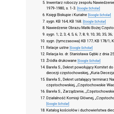
Inwentarz roboczy zespołu Nawiedzenie
1979-1980, s. 1-3.
[Google Scholar]
Księgi Biskupie i Kurialne
[Google Scholar]
sygn. KB 164; KB 168.
[Google Scholar]
Nawiedzenie Obrazu Matki Bożej Często
sygn. 1; 2; 3; 4; 5; 6; 7; 8; 9; 10; 30; 35; 36
sygn. (tymczasowa) KB 177; KB 178/1; K
Relacje ustne
[Google Scholar]
Relacja ks. dr. Stanisława Gębki z dnia 2
Źródła drukowane
[Google Scholar]
Bareła S., Dekret powołujący Komitet d
diecezji częstochowskiej, „Kuria Diecezj
Bareła S., Dekret ustalający terminarz N
częstochowskiej, „Częstochowskie Wiado
Bareła S., Zarządzenie, „Częstochowskie
Działalność Komisji Głównej, „Częstocho
[Google Scholar]
Katalog kościołów i duchowieństwa diec