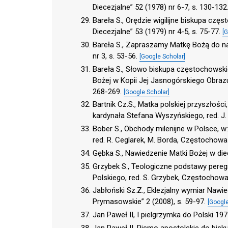
Diecezjalne” 52 (1978) nr 6-7, s. 130-132
Bareła S., Orędzie wigilijne biskupa 
Diecezjalne” 53 (1979) nr 4-5, s. 75-77.
[
Bareła S., Zapraszamy Matkę Bożą do na
nr 3, s. 53-56.
[Google Scholar]
Bareła S., Słowo biskupa częstochowsk
Bożej w Kopii Jej Jasnogórskiego Obraz
268-269.
[Google Scholar]
Bartnik Cz.S., Matka polskiej przyszłośc
kardynała Stefana Wyszyńskiego, red. J
Bober S., Obchody milenijne w Polsce, w: 
red. R. Ceglarek, M. Borda, Częstochowa
Gębka S., Nawiedzenie Matki Bożej w di
Grzybek S., Teologiczne podstawy pereg
Polskiego, red. S. Grzybek, Częstochowa
Jabłoński Sz.Z., Eklezjalny wymiar Nawi
Prymasowskie” 2 (2008), s. 59-97.
[Google
Jan Paweł II, I pielgrzymka do Polski 19
Jan Paweł II, Pismo apostolskie do bis