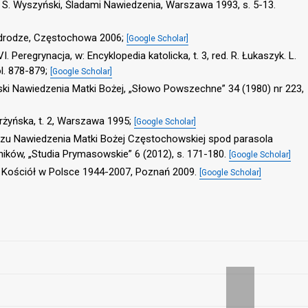
w: S. Wyszyński, Śladami Nawiedzenia, Warszawa 1993, s. 5-13.
 drodze, Częstochowa 2006;
[Google Scholar]
Peregrynacja, w: Encyklopedia katolicka, t. 3, red. R. Łukaszyk. L.
ol. 878-879;
[Google Scholar]
ski Nawiedzenia Matki Bożej, „Słowo Powszechne” 34 (1980) nr 223,
arżyńska, t. 2, Warszawa 1995;
[Google Scholar]
azu Nawiedzenia Matki Bożej Częstochowskiej spod parasola
wników, „Studia Prymasowskie” 6 (2012), s. 171-180.
[Google Scholar]
r), Kościół w Polsce 1944-2007, Poznań 2009.
[Google Scholar]