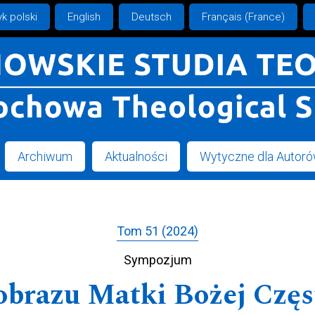
k polski
English
Deutsch
Français (France)
Archiwum
Aktualności
Wytyczne dla Autor
Tom 51 (2024)
Sympozjum
obrazu Matki Bożej Czę