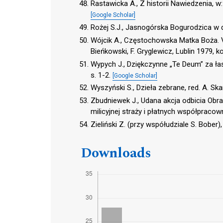
Rastawicka A., Z historii Nawiedzenia, 
[Google Scholar]
Rożej S.J., Jasnogórska Bogurodzica w
Wójcik A., Częstochowska Matka Boża. VI. 
Bieńkowski, F. Gryglewicz, Lublin 1979, k
Wypych J., Dziękczynne „Te Deum” za ła
s. 1-2.
[Google Scholar]
Wyszyński S., Dzieła zebrane, red. A. Sk
Zbudniewek J., Udana akcja odbicia Obr
milicyjnej straży i płatnych współpraco
Zieliński Z. (przy współudziale S. Bobe
Downloads