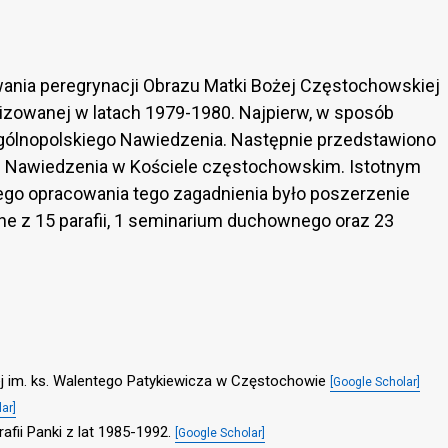
nia peregrynacji Obrazu Matki Bożej Częstochowskiej
izowanej w latach 1979-1980. Najpierw, w sposób
ogólnopolskiego Nawiedzenia. Następnie przedstawiono
tki Nawiedzenia w Kościele częstochowskim. Istotnym
go opracowania tego zagadnienia było poszerzenie
lne z 15 parafii, 1 seminarium duchownego oraz 23
.
j im. ks. Walentego Patykiewicza w Częstochowie
[Google Scholar]
ar]
rafii Panki z lat 1985-1992.
[Google Scholar]