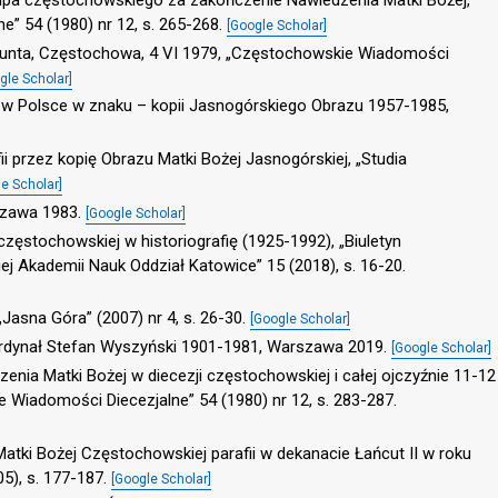
” 54 (1980) nr 12, s. 265-268.
[Google Scholar]
munta, Częstochowa, 4 VI 1979, „Częstochowskie Wiadomości
gle Scholar]
 w Polsce w znaku – kopii Jasnogórskiego Obrazu 1957-1985,
ii przez kopię Obrazu Matki Bożej Jasnogórskiej, „Studia
e Scholar]
szawa 1983.
[Google Scholar]
częstochowskiej w historiografię (1925-1992), „Biuletyn
ej Akademii Nauk Oddział Katowice” 15 (2018), s. 16-20.
, „Jasna Góra” (2007) nr 4, s. 26-30.
[Google Scholar]
 Kardynał Stefan Wyszyński 1901-1981, Warszawa 2019.
[Google Scholar]
zenia Matki Bożej w diecezji częstochowskiej i całej ojczyźnie 11-12
 Wiadomości Diecezjalne” 54 (1980) nr 12, s. 283-287.
Matki Bożej Częstochowskiej parafii w dekanacie Łańcut II w roku
05), s. 177-187.
[Google Scholar]