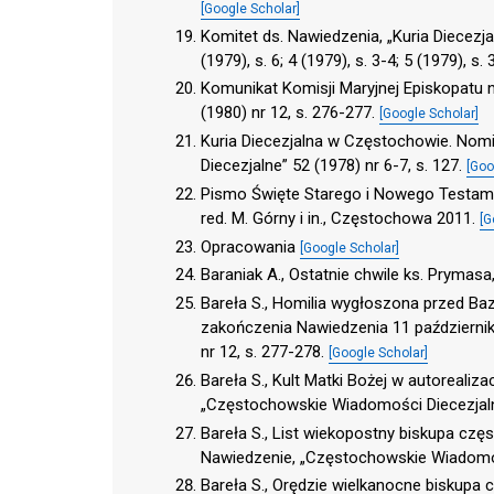
[Google Scholar]
Komitet ds. Nawiedzenia, „Kuria Diecezjal
(1979), s. 6; 4 (1979), s. 3-4; 5 (1979), s. 
Komunikat Komisji Maryjnej Episkopatu 
(1980) nr 12, s. 276-277.
[Google Scholar]
Kuria Diecezjalna w Częstochowie. Nom
Diecezjalne” 52 (1978) nr 6-7, s. 127.
[Goo
Pismo Święte Starego i Nowego Testame
red. M. Górny i in., Częstochowa 2011.
[G
Opracowania
[Google Scholar]
Baraniak A., Ostatnie chwile ks. Pryma
Bareła S., Homilia wygłoszona przed Ba
zakończenia Nawiedzenia 11 październi
nr 12, s. 277-278.
[Google Scholar]
Bareła S., Kult Matki Bożej w autorealiza
„Częstochowskie Wiadomości Diecezjalne
Bareła S., List wiekopostny biskupa czę
Nawiedzenie, „Częstochowskie Wiadomośc
Bareła S., Orędzie wielkanocne biskup