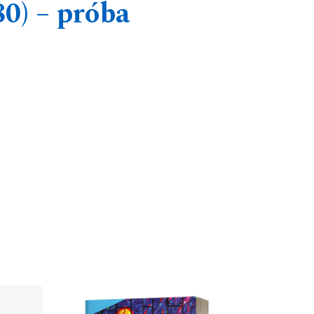
0) – próba
Cover image