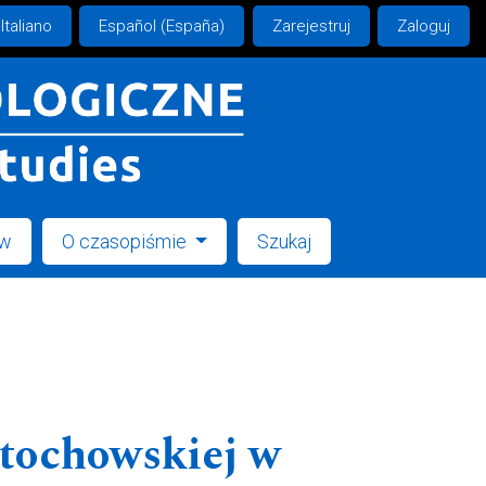
Italiano
Español (España)
Zarejestruj
Zaloguj
ów
O czasopiśmie
Szukaj
stochowskiej w