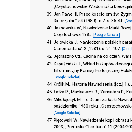
„Częstochowskie Wiadomości Diecezjalne
Jan Paweł II, Przed kościołem św. Zyg
Diecezjalne” 54 (1980) nr 2, s. 35-41.
[Goo
Jasnowska W., Nawiedzenie Matki Bożej
Częstochowa 1985.
[Google Scholar]
Jełowicka J., Nawiedzenie polskich paraf
Claromontana” 2 (1981), s. 91-107.
[Googl
Jędraszko Cz., Łacina na co dzień, War
Kapuściński J., Wkład biskupów diecezji 
Informacyjny Komisji Historycznej Polski
[Google Scholar]
Królik M., Historia Nawiedzenia ([cz.] 1.)
Łatka R., Mackiewicz B., Zamiatała D.,
Mikołajczyk M., Te Deum za łaski Nawied
października 1980 roku, „Częstochowskie
[Google Scholar]
Piętowski W., Nawiedzenie kopii obrazu 
2003, „Premislia Christiana” 11 (2004/20