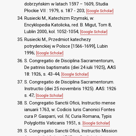
dobrzyńskim w latach 1597 – 1609, Studia
Płockie VII : 1979, s. 187 - 203;
[Google Scholar]
Rusiecki M., Katechizm Rzymski, w:
Encyklopedia Katolicka, red. B. Migut, Tom 8,
Lublin 2000, kol. 1052-1054;
[Google Scholar]
Rusiecki M., Przedmiot katechezy
potrydenckiej w Polsce [1566-1699], Lubin
1996;
[Google Scholar]
S. Congregatio de Disciplina Sacramentorum,
De patrinis baptismatis (diei 24 iulii 1925), AAS
18: 1926, s. 43-44;
[Google Scholar]
S. Congregatio de Disciplina Sacramentorum.
Instructio (diei 25 novembris 1925). AAS: 1926
s. 47;
[Google Scholar]
S. Congregatio Sanctii Oficii, Instructio mense
ianuarii 1763, w: Codicis Iuris Canonici Fontes
cura P. Gasparri, vol. IV, Curia Romana, Typis
Polyglottis Vaticanis 1951, s.
[Google Scholar]
S. Congregatio Sanctii Oficii, Instructio Mission