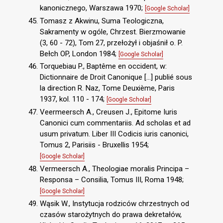
kanonicznego, Warszawa 1970;
[Google Scholar]
Tomasz z Akwinu, Suma Teologiczna,
Sakramenty w ogóle, Chrzest. Bierzmowanie
(3, 60 - 72), Tom 27, przełożył i objaśnił o. P.
Bełch OP, London 1984;
[Google Scholar]
Torquebiau P., Baptême en occident, w:
Dictionnaire de Droit Canonique […] publié sous
la direction R. Naz, Tome Deuxième, Paris
1937, kol. 110 - 174;
[Google Scholar]
Veermeersch A., Creusen J., Epitome Iuris
Canonici cum commentariis. Ad scholas et ad
usum privatum. Liber III Codicis iuris canonici,
Tomus 2, Parisiis - Bruxellis 1954;
[Google Scholar]
Vermeersch A., Theologiae moralis Principa –
Responsa – Consilia, Tomus III, Roma 1948;
[Google Scholar]
Wąsik W., Instytucja rodziców chrzestnych od
czasów starożytnych do prawa dekretałów,