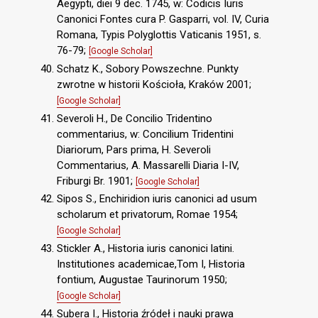
Aegypti, diei 9 dec. 1745, w: Codicis Iuris
Canonici Fontes cura P. Gasparri, vol. IV, Curia
Romana, Typis Polyglottis Vaticanis 1951, s.
76-79;
[Google Scholar]
Schatz K., Sobory Powszechne. Punkty
zwrotne w historii Kościoła, Kraków 2001;
[Google Scholar]
Severoli H., De Concilio Tridentino
commentarius, w: Concilium Tridentini
Diariorum, Pars prima, H. Severoli
Commentarius, A. Massarelli Diaria I-IV,
Friburgi Br. 1901;
[Google Scholar]
Sipos S., Enchiridion iuris canonici ad usum
scholarum et privatorum, Romae 1954;
[Google Scholar]
Stickler A., Historia iuris canonici latini.
Institutiones academicae,Tom I, Historia
fontium, Augustae Taurinorum 1950;
[Google Scholar]
Subera I., Historia źródeł i nauki prawa