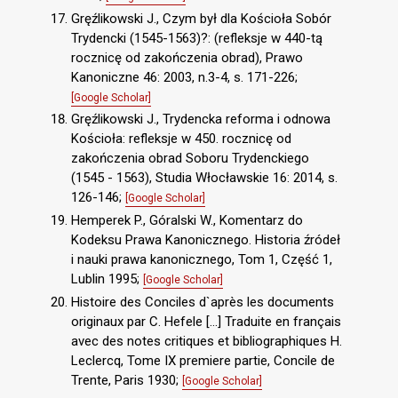
Gręźlikowski J., Czym był dla Kościoła Sobór
Trydencki (1545-1563)?: (refleksje w 440-tą
rocznicę od zakończenia obrad), Prawo
Kanoniczne 46: 2003, n.3-4, s. 171-226;
[Google Scholar]
Gręźlikowski J., Trydencka reforma i odnowa
Kościoła: refleksje w 450. rocznicę od
zakończenia obrad Soboru Trydenckiego
(1545 - 1563), Studia Włocławskie 16: 2014, s.
126-146;
[Google Scholar]
Hemperek P., Góralski W., Komentarz do
Kodeksu Prawa Kanonicznego. Historia źródeł
i nauki prawa kanonicznego, Tom 1, Część 1,
Lublin 1995;
[Google Scholar]
Histoire des Conciles d`après les documents
originaux par C. Hefele […] Traduite en français
avec des notes critiques et bibliographiques H.
Leclercq, Tome IX premiere partie, Concile de
Trente, Paris 1930;
[Google Scholar]