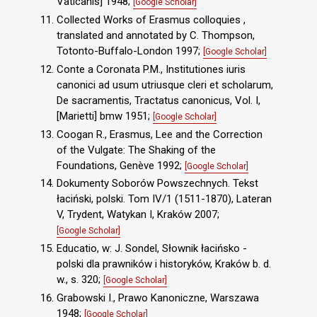
Vaticanis] 1948;
[Google Scholar]
Collected Works of Erasmus colloquies ,
translated and annotated by C. Thompson,
Totonto-Buffalo-London 1997;
[Google Scholar]
Conte a Coronata P.M., Institutiones iuris
canonici ad usum utriusque cleri et scholarum,
De sacramentis, Tractatus canonicus, Vol. I,
[Marietti] bmw 1951;
[Google Scholar]
Coogan R., Erasmus, Lee and the Correction
of the Vulgate: The Shaking of the
Foundations, Genève 1992;
[Google Scholar]
Dokumenty Soborów Powszechnych. Tekst
łaciński, polski. Tom IV/1 (1511-1870), Lateran
V, Trydent, Watykan I, Kraków 2007;
[Google Scholar]
Educatio, w: J. Sondel, Słownik łacińsko -
polski dla prawników i historyków, Kraków b. d.
w., s. 320;
[Google Scholar]
Grabowski I., Prawo Kanoniczne, Warszawa
1948;
[Google Scholar]