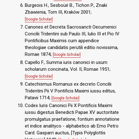
Burgeois H., Sesboüé B., Tichon P., Znaki
Zbawienia, Tom III, Kraków 2001;
[Google Scholar]
Canones et Decreta Sacrosancti Oecumenici
Concilii Tridentini sub Paulo III, Iulio III et Pio IV
Pontificibus Maximis cum appendice
theologiae candidatis perutili editio novissima,
Romae 1874;
[Google Scholar]
Capello F., Summa iuris canonici in usum
scholarum concinata, Vol. II, Romae 1951;
[Google Scholar]
Catechismus Romanus ex decreto Concilii
Tridentini Pii V Pontificis Maximi iussu editus,
Patavii 1714;
[Google Scholar]
Codex Iuris Canonici Pii X Pontificis Maximi
iussu digestus Benedicti Papae XV auctoritate
promulgatus praefatione, fontium annotatione
et indice analityco - alphabetico ab Emo Petro
Card. Gasparri auctus, [Typis Polyglottis