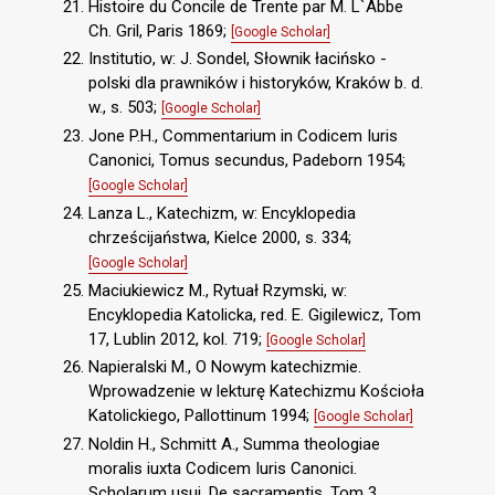
Histoire du Concile de Trente par M. L`Abbe
Ch. Gril, Paris 1869;
[Google Scholar]
Institutio, w: J. Sondel, Słownik łacińsko -
polski dla prawników i historyków, Kraków b. d.
w., s. 503;
[Google Scholar]
Jone P.H., Commentarium in Codicem Iuris
Canonici, Tomus secundus, Padeborn 1954;
[Google Scholar]
Lanza L., Katechizm, w: Encyklopedia
chrześcijaństwa, Kielce 2000, s. 334;
[Google Scholar]
Maciukiewicz M., Rytuał Rzymski, w:
Encyklopedia Katolicka, red. E. Gigilewicz, Tom
17, Lublin 2012, kol. 719;
[Google Scholar]
Napieralski M., O Nowym katechizmie.
Wprowadzenie w lekturę Katechizmu Kościoła
Katolickiego, Pallottinum 1994;
[Google Scholar]
Noldin H., Schmitt A., Summa theologiae
moralis iuxta Codicem Iuris Canonici.
Scholarum usui. De sacramentis. Tom 3,