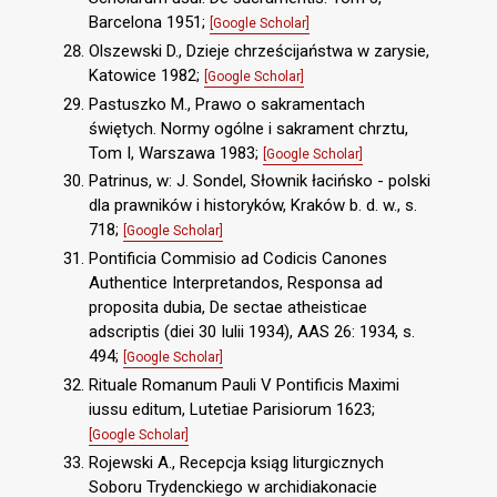
Barcelona 1951;
[Google Scholar]
Olszewski D., Dzieje chrześcijaństwa w zarysie,
Katowice 1982;
[Google Scholar]
Pastuszko M., Prawo o sakramentach
świętych. Normy ogólne i sakrament chrztu,
Tom I, Warszawa 1983;
[Google Scholar]
Patrinus, w: J. Sondel, Słownik łacińsko - polski
dla prawników i historyków, Kraków b. d. w., s.
718;
[Google Scholar]
Pontificia Commisio ad Codicis Canones
Authentice Interpretandos, Responsa ad
proposita dubia, De sectae atheisticae
adscriptis (diei 30 Iulii 1934), AAS 26: 1934, s.
494;
[Google Scholar]
Rituale Romanum Pauli V Pontificis Maximi
iussu editum, Lutetiae Parisiorum 1623;
[Google Scholar]
Rojewski A., Recepcja ksiąg liturgicznych
Soboru Trydenckiego w archidiakonacie