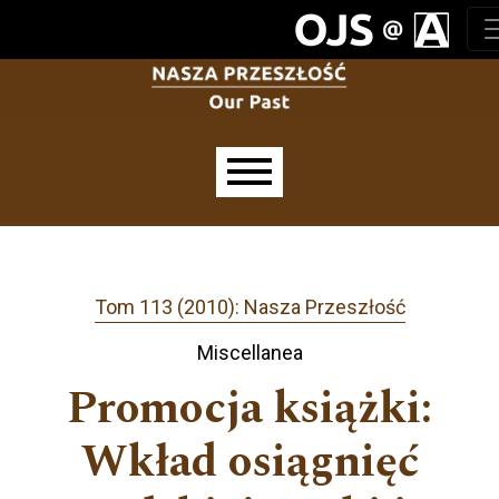
Przejdź do głównego menu
Przejdź do sekcji głównej
Przejdź do stopki
Main menu
Tom 113 (2010): Nasza Przeszłość
Miscellanea
Promocja książki:
Wkład osiągnięć