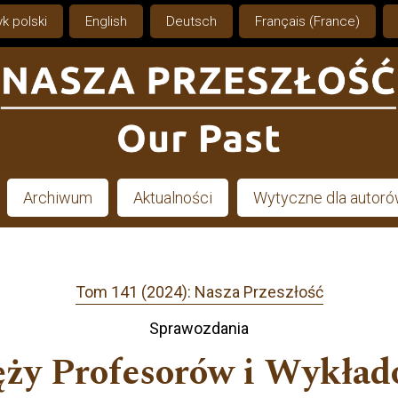
k polski
English
Deutsch
Français (France)
Archiwum
Aktualności
Wytyczne dla autor
Tom 141 (2024): Nasza Przeszłość
Sprawozdania
ęży Profesorów i Wykład