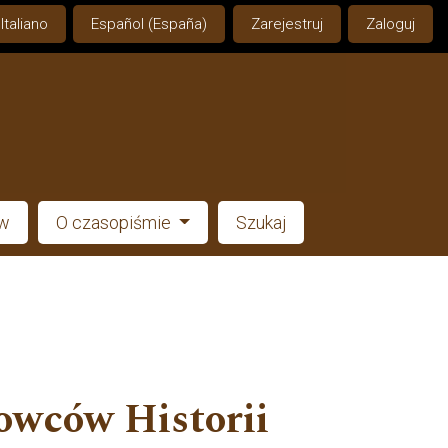
Italiano
Español (España)
Zarejestruj
Zaloguj
ów
O czasopiśmie
Szukaj
owców Historii