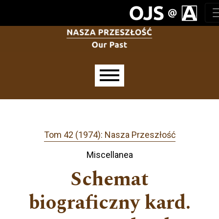
Przejdź do głównego menu
Przejdź do sekcji głównej
Przejdź do stopki
Main menu
Tom 42 (1974): Nasza Przeszłość
Miscellanea
Schemat
biograficzny kard.