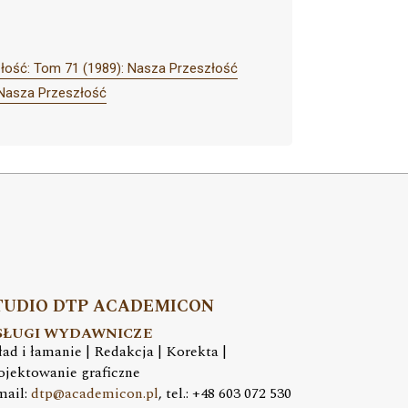
łość: Tom 71 (1989): Nasza Przeszłość
 Nasza Przeszłość
TUDIO DTP ACADEMICON
SŁUGI WYDAWNICZE
ład i łamanie | Redakcja | Korekta |
ojektowanie graficzne
mail:
dtp@academicon.pl
, tel.: +48 603 072 530