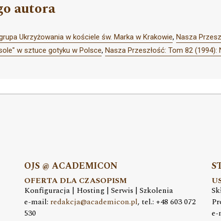
go autora
rupa Ukrzyżowania w kościele św. Marka w Krakowie
,
Nasza Przesz
 sole" w sztuce gotyku w Polsce
,
Nasza Przeszłość: Tom 82 (1994):
OJS @ ACADEMICON
S
OFERTA DLA CZASOPISM
U
Konfiguracja | Hosting | Serwis | Szkolenia
Sk
e-mail:
redakcja@academicon.pl
, tel.: +48 603 072
Pr
530
e-