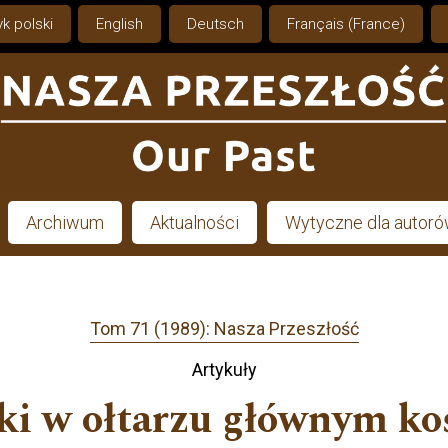
k polski
English
Deutsch
Français (France)
Archiwum
Aktualności
Wytyczne dla autor
Tom 71 (1989): Nasza Przeszłość
Artykuły
ki w ołtarzu głównym ko