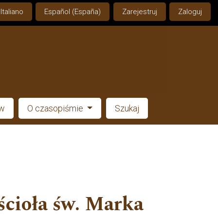
Italiano
Español (España)
Zarejestruj
Zaloguj
ów
O czasopiśmie
Szukaj
ścioła św. Marka