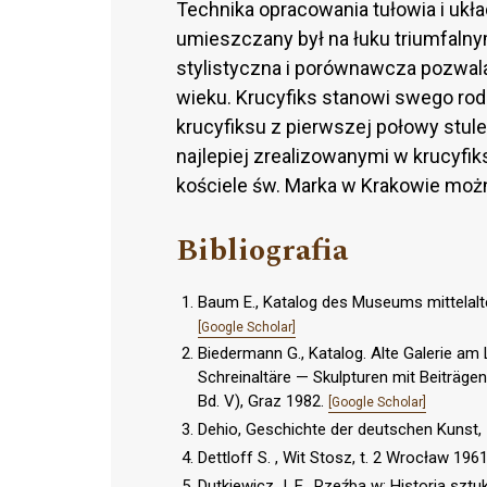
Technika opracowania tułowia i ukł
umieszczany był na łuku triumfalny
stylistyczna i porównawcza pozwala
wieku. Krucyfiks stanowi swego ro
krucyfiksu z pierwszej połowy stule
najlepiej zrealizowanymi w krucyfik
kościele św. Marka w Krakowie moż
Bibliografia
Baum E., Katalog des Museums mittelalte
[Google Scholar]
Biedermann G., Katalog. Alte Galerie a
Schreinaltäre — Skulpturen mit Beiträg
Bd. V), Graz 1982.
[Google Scholar]
Dehio, Geschichte der deutschen Kunst, IV 
Dettloff S. , Wit Stosz, t. 2 Wrocław 196
Dutkiewicz J. E., Rzeźba w: Historia sztuki