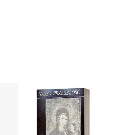
Cover image
.