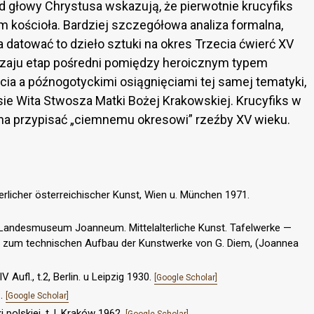
ad głowy Chrystusa wskazują, że pierwotnie krucyfiks
m kościoła. Bardziej szczegółowa analiza formalna,
 datować to dzieło sztuki na okres Trzecia ćwierć XV
dzaju etap pośredni pomiędzy heroicznym typem
cia a późnogotyckimi osiągnięciami tej samej tematyki,
sie Wita Stwosza Matki Bożej Krakowskiej. Krucyfiks w
na przypisać „ciemnemu okresowi” rzeźby XV wieku.
rlicher österreichischer Kunst, Wien u. München 1971.
m Landesmuseum Joanneum. Mittelalterliche Kunst. Tafelwerke —
en zum technischen Aufbau der Kunstwerke von G. Diem, (Joannea
Aufl., t.2, Berlin. u Leipzig 1930.
[Google Scholar]
1.
[Google Scholar]
 polskiej, t. l, Kraków 1962.
[Google Scholar]