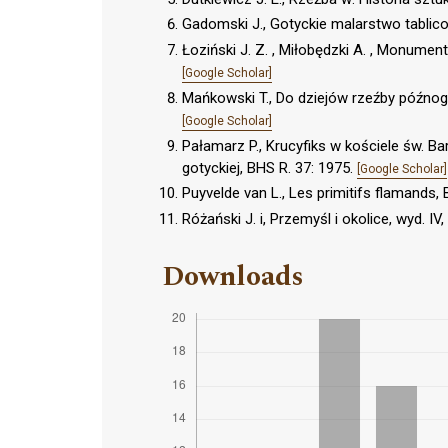
Gadomski J., Gotyckie malarstwo tabli
Łoziński J. Z. , Miłobędzki A. , Monumen
[Google Scholar]
Mańkowski T., Do dziejów rzeźby późnogot
[Google Scholar]
Pałamarz P., Krucyfiks w kościele św. B
gotyckiej, BHS R. 37: 1975.
[Google Scholar]
Puyvelde van L., Les primitifs flamands, 
Różański J. i, Przemyśl i okolice, wyd. 
Downloads