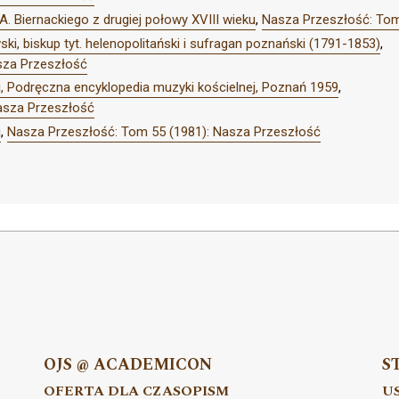
A. Biernackiego z drugiej połowy XVIII wieku
,
Nasza Przeszłość: Tom
ki, biskup tyt. helenopolitański i sufragan poznański (1791-1853)
,
sza Przeszłość
ki, Podręczna encyklopedia muzyki kościelnej, Poznań 1959
,
asza Przeszłość
i
,
Nasza Przeszłość: Tom 55 (1981): Nasza Przeszłość
OJS @ ACADEMICON
S
OFERTA DLA CZASOPISM
U