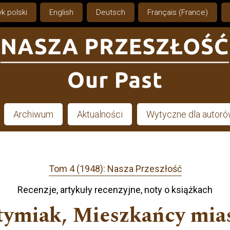
k polski
English
Deutsch
Français (France)
Archiwum
Aktualności
Wytyczne dla autor
Tom 4 (1948): Nasza Przeszłość
Recenzje, artykuły recenzyjne, noty o książkach
tymiak, Mieszkańcy mia