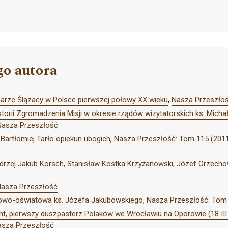
go autora
onarze Ślązacy w Polsce pierwszej połowy XX wieku
,
Nasza Przeszłoś
storii Zgromadzenia Misji w okresie rządów wizytatorskich ks. Mich
Nasza Przeszłość
 Bartłomiej Tarło opiekun ubogich
,
Nasza Przeszłość: Tom 115 (2011
ndrzej Jakub Korsch, Stanisław Kostka Krzyżanowski, Józef Orzechows
Nasza Przeszłość
kowo-oświatowa ks. Józefa Jakubowskiego
,
Nasza Przeszłość: Tom 
cht, pierwszy duszpasterz Polaków we Wrocławiu na Oporowie (18 III
asza Przeszłość