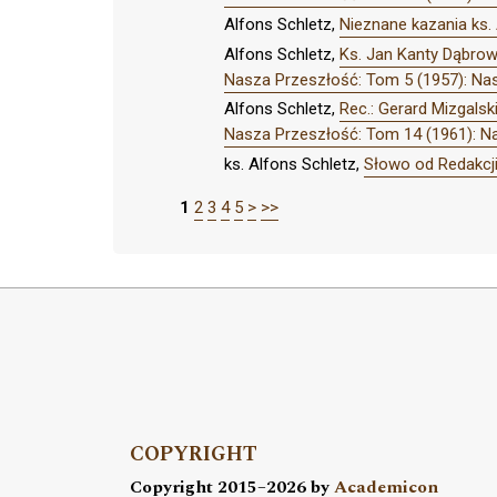
Alfons Schletz,
Nieznane kazania ks. 
Alfons Schletz,
Ks. Jan Kanty Dąbrows
Nasza Przeszłość: Tom 5 (1957): Na
Alfons Schletz,
Rec.: Gerard Mizgals
Nasza Przeszłość: Tom 14 (1961): N
ks. Alfons Schletz,
Słowo od Redakcj
1
2
3
4
5
>
>>
COPYRIGHT
Copyright 2015–2026 by
Academicon