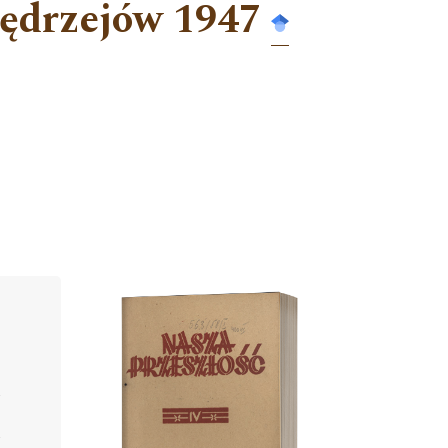
 Jędrzejów 1947
Cover image