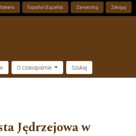
Italiano
Español (España)
Zarejestruj
Zaloguj
ów
O czasopiśmie
Szukaj
sta Jędrzejowa w