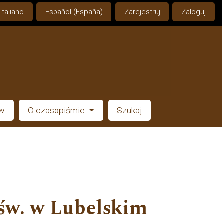
Italiano
Español (España)
Zarejestruj
Zaloguj
ów
O czasopiśmie
Szukaj
 św. w Lubelskim