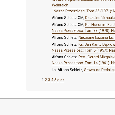
Weinreich
,
Nasza Przeszłość: Tom 35 (1971): 
Alfons Schletz CM,
Działalność nau
Alfons Schletz CM,
Ks. Hieronim Fei
Nasza Przeszłość: Tom 33 (1970): N
Alfons Schletz,
Nieznane kazania ks. 
Alfons Schletz,
Ks. Jan Kanty Dąbrows
Nasza Przeszłość: Tom 5 (1957): Na
Alfons Schletz,
Rec.: Gerard Mizgals
Nasza Przeszłość: Tom 14 (1961): N
ks. Alfons Schletz,
Słowo od Redakcj
1
2
3
4
5
>
>>