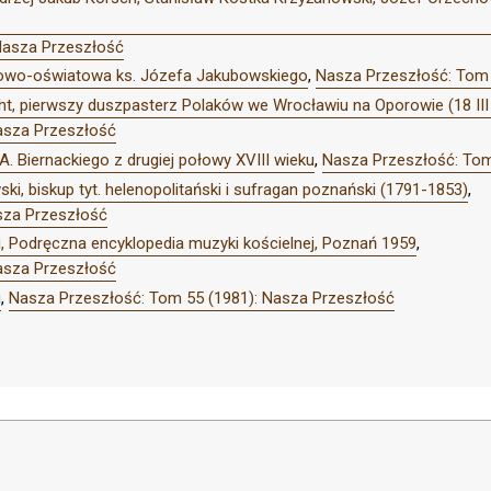
Nasza Przeszłość
kowo-oświatowa ks. Józefa Jakubowskiego
,
Nasza Przeszłość: Tom 
cht, pierwszy duszpasterz Polaków we Wrocławiu na Oporowie (18 III
asza Przeszłość
A. Biernackiego z drugiej połowy XVIII wieku
,
Nasza Przeszłość: Tom
ki, biskup tyt. helenopolitański i sufragan poznański (1791-1853)
,
sza Przeszłość
ki, Podręczna encyklopedia muzyki kościelnej, Poznań 1959
,
asza Przeszłość
i
,
Nasza Przeszłość: Tom 55 (1981): Nasza Przeszłość