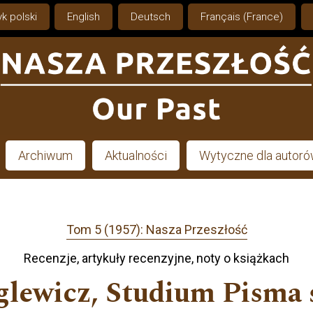
k polski
English
Deutsch
Français (France)
Archiwum
Aktualności
Wytyczne dla autor
Tom 5 (1957): Nasza Przeszłość
Recenzje, artykuły recenzyjne, noty o książkach
yglewicz, Studium Pisma