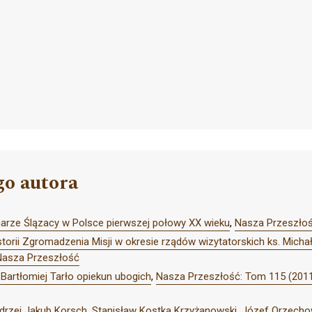
go autora
onarze Ślązacy w Polsce pierwszej połowy XX wieku
,
Nasza Przeszłoś
storii Zgromadzenia Misji w okresie rządów wizytatorskich ks. Mich
Nasza Przeszłość
 Bartłomiej Tarło opiekun ubogich
,
Nasza Przeszłość: Tom 115 (2011
ndrzej Jakub Korsch, Stanisław Kostka Krzyżanowski, Józef Orzechows