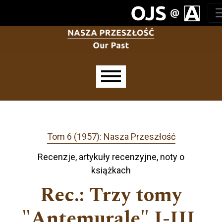
Przejdź do głównego menu
Przejdź do sekcji głównej
Przejdź do stopki
Main menu
Tom 6 (1957): Nasza Przeszłość
Recenzje, artykuły recenzyjne, noty o
książkach
Rec.: Trzy tomy
"Antemurale" I-III,