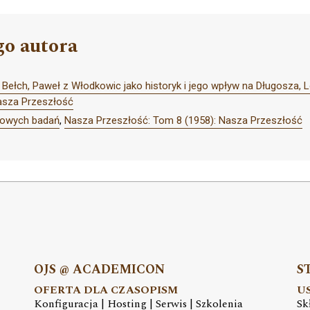
go autora
 Bełch, Paweł z Włodkowic jako historyk i jego wpływ na Długosza, 
asza Przeszłość
nowych badań
,
Nasza Przeszłość: Tom 8 (1958): Nasza Przeszłość
OJS @ ACADEMICON
S
OFERTA DLA CZASOPISM
U
Konfiguracja | Hosting | Serwis | Szkolenia
Sk