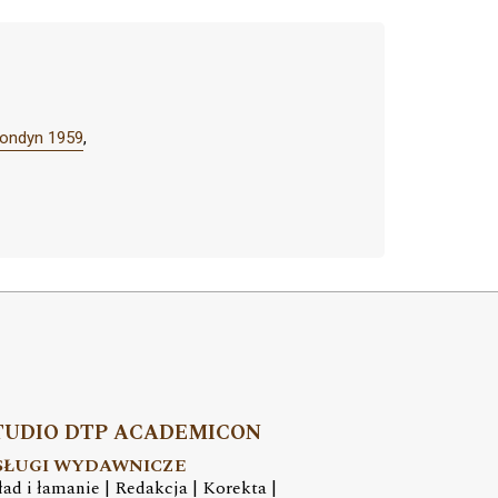
Londyn 1959
,
TUDIO DTP ACADEMICON
SŁUGI WYDAWNICZE
ład i łamanie | Redakcja | Korekta |