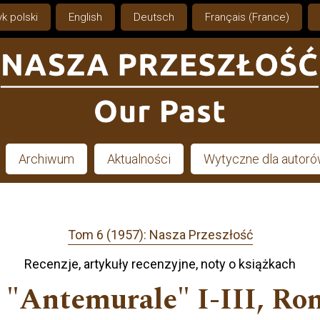
k polski
English
Deutsch
Français (France)
Archiwum
Aktualności
Wytyczne dla autor
Tom 6 (1957): Nasza Przeszłość
Recenzje, artykuły recenzyjne, noty o książkach
y "Antemurale" I-III, R