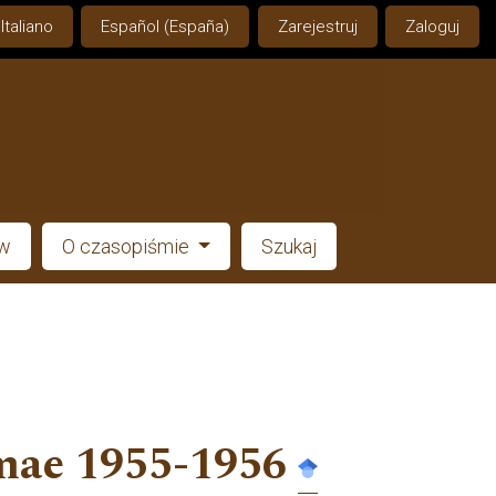
Italiano
Español (España)
Zarejestruj
Zaloguj
ów
O czasopiśmie
Szukaj
omae 1955-1956