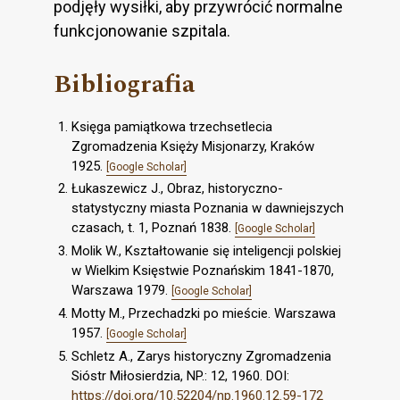
podjęły wysiłki, aby przywrócić normalne
funkcjonowanie szpitala.
Bibliografia
Księga pamiątkowa trzechsetlecia
Zgromadzenia Księży Misjonarzy, Kraków
1925.
[Google Scholar]
Łukaszewicz J., Obraz, historyczno-
statystyczny miasta Poznania w dawniejszych
czasach, t. 1, Poznań 1838.
[Google Scholar]
Molik W., Kształtowanie się inteligencji polskiej
w Wielkim Księstwie Poznańskim 1841-1870,
Warszawa 1979.
[Google Scholar]
Motty M., Przechadzki po mieście. Warszawa
1957.
[Google Scholar]
Schletz A., Zarys historyczny Zgromadzenia
Sióstr Miłosierdzia, NP.: 12, 1960. DOI:
https://doi.org/10.52204/np.1960.12.59-172