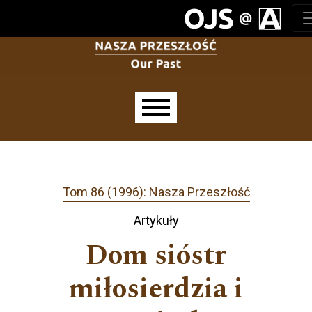
Przejdź do głównego menu
Przejdź do sekcji głównej
Przejdź do stopki
Main menu
Tom 86 (1996): Nasza Przeszłość
Artykuły
Dom sióstr
miłosierdzia i