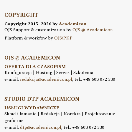
COPYRIGHT
Copyright 2015–2026 by
Academicon
OJS Support & customization by
OJS @ Academicon
Platform & workfow by
OJS/PKP
OJS @ ACADEMICON
OFERTA DLA CZASOPISM
Konfiguracja | Hosting | Serwis | Szkolenia
e-mail:
redakcja@academicon.pl
, tel.: +48 603 072 530
STUDIO DTP ACADEMICON
USŁUGI WYDAWNICZE
Skład i łamanie | Redakcja | Korekta | Projektowanie
graficzne
e-mail:
dtp@academicon.pl
, tel.: +48 603 072 530