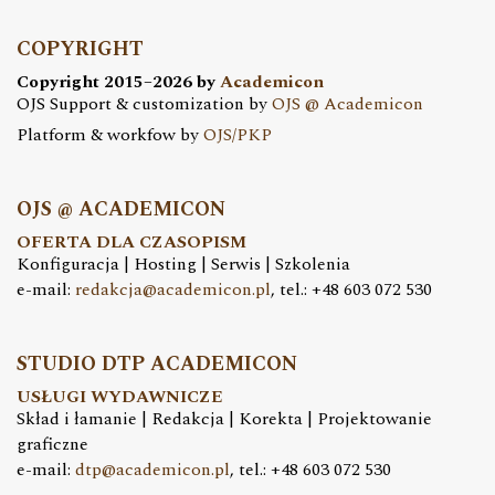
COPYRIGHT
Copyright 2015–2026 by
Academicon
OJS Support & customization by
OJS @ Academicon
Platform & workfow by
OJS/PKP
OJS @ ACADEMICON
OFERTA DLA CZASOPISM
Konfiguracja | Hosting | Serwis | Szkolenia
e-mail:
redakcja@academicon.pl
, tel.: +48 603 072 530
STUDIO DTP ACADEMICON
USŁUGI WYDAWNICZE
Skład i łamanie | Redakcja | Korekta | Projektowanie
graficzne
e-mail:
dtp@academicon.pl
, tel.: +48 603 072 530