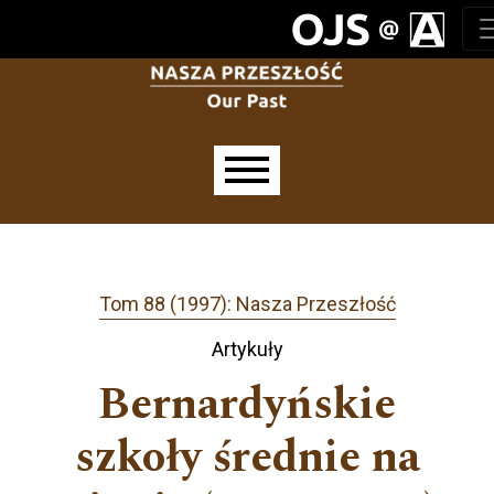
Przejdź do głównego menu
Przejdź do sekcji głównej
Przejdź do stopki
Main menu
Tom 88 (1997): Nasza Przeszłość
Artykuły
Bernardyńskie
szkoły średnie na