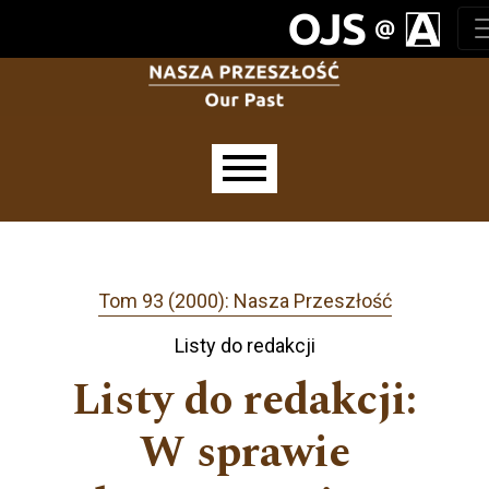
Przejdź do głównego menu
Przejdź do sekcji głównej
Przejdź do stopki
Main menu
Tom 93 (2000): Nasza Przeszłość
Listy do redakcji
Listy do redakcji:
W sprawie