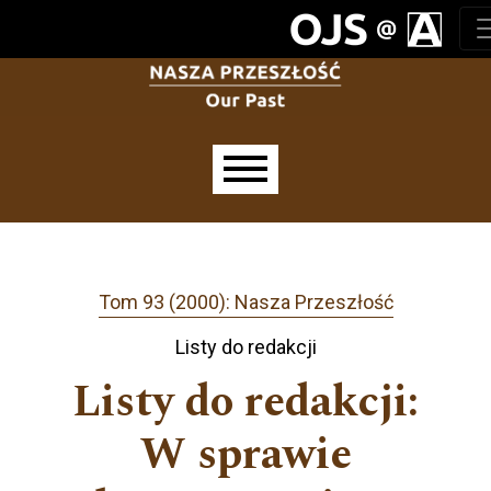
Przejdź do głównego menu
Przejdź do sekcji głównej
Przejdź do stopki
Main menu
Tom 93 (2000): Nasza Przeszłość
Listy do redakcji
Listy do redakcji:
W sprawie