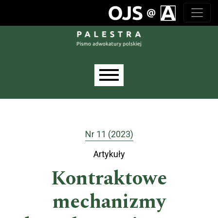
Przejdź do głównego menu
Przejdź do sekcji głównej
Przejdź do stopki
Main menu
Nr 11 (2023)
Artykuły
Kontraktowe
mechanizmy