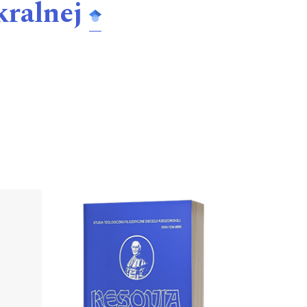
kralnej
Cover image