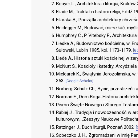
Bouyer L., Architektura i liturgia, Kraków
Eliade M., Traktat o historii religii, Łódź 
Filarska B., Początki architektury chrześc
Heidegger M., Budować, mieszkać, myśl
Humphrey C., P. Vitebsky P., Architektur
Liedke A., Budownictwo kościelne, w: Ency
Sułowski, Lublin 1985, kol. 1173-1179.
[G
Liede A., Historia sztuki kościelnej w za
McNutt S., Kościoły i katedry. Arcydzieł
Mielcarek K., Świątynia Jerozolimska, w: E
353.
[Google Scholar]
Norberg-Schulz Ch., Bycie, przestrzeń i
Norman E., Dom Boga. Historia architek
Pismo Święte Nowego i Starego Testamen
Rabiej J., Tradycja i nowoczesność w ar
kulturowym, „Zeszyty Naukowe Politechnik
Ratzinger J., Duch liturgii, Poznań 2002.
[
Sobeczko J. H., Zgromadzeni w imię Pana