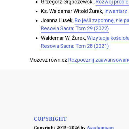
Grzegorz Grąbczewski,
Rozwój problem
Ks. Waldemar Witold Żurek,
Inwentarz 
Joanna Lusek,
Bo jeśli zapomnę, nie p
Resovia Sacra: Tom 29 (2022)
Waldemar W. Żurek,
Wizytacja kościoł
Resovia Sacra: Tom 28 (2021)
Możesz również
Rozpocznij zaawansowan
COPYRIGHT
Copyright 2015–2026 by
Academicon