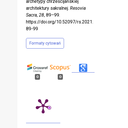
archetypy chrześcijańskiej
architektury sakralnej.
Resovia
Sacra
,
28
, 89–99.
https://doi.org/10.52097/rs.2021.
89-99
Formaty cytowań
0
0