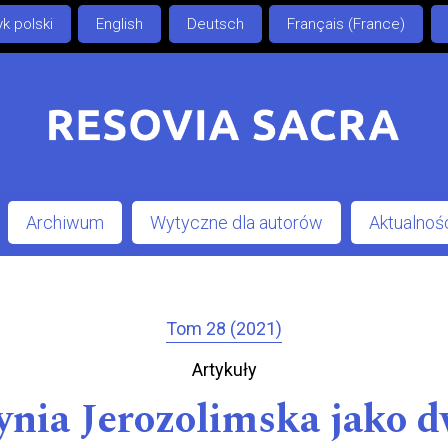
k polski
English
Deutsch
Français (France)
Archiwum
Wytyczne dla autorów
Aktualnoś
Tom 28 (2021)
Artykuły
ynia Jerozolimska jako d