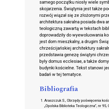
samego początku niosły wiele sym
skojarzenia. Świątynia jest także 
rozwój wiązał się ze złożonymi pr
architektura sakralna posiada dwa 
teologiczną zawartą w tekstach bibl
doprowadziły do wyewoluowania ko
jest dom mieszkalny, a drugim Świąt
chrześcijańskiej architektury sakra
przedstawia genezę świątyni chrześc
były domus ecclesiae, a także dom
budynki kościelne. Tekst stanowi j
badań w tej tematyce.
Bibliografia
Araszczuk S., Obrzędy poświęcenia kościo
„Opolska Biblioteka Teologiczna”, nr 95,