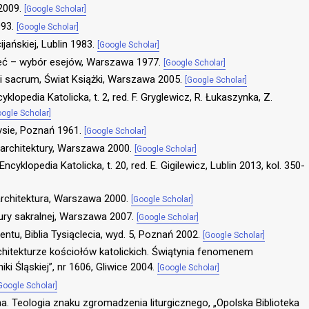
 2009.
[Google Scholar]
1993.
[Google Scholar]
ijańskiej, Lublin 1983.
[Google Scholar]
eć – wybór esejów, Warszawa 1977.
[Google Scholar]
a i sacrum, Świat Książki, Warszawa 2005.
[Google Scholar]
klopedia Katolicka, t. 2, red. F. Gryglewicz, R. Łukaszynka, Z.
oogle Scholar]
rysie, Poznań 1961.
[Google Scholar]
a architektury, Warszawa 2000.
[Google Scholar]
ncyklopedia Katolicka, t. 20, red. E. Gigilewicz, Lublin 2013, kol. 350-
 architektura, Warszawa 2000.
[Google Scholar]
tury sakralnej, Warszawa 2007.
[Google Scholar]
tu, Biblia Tysiąclecia, wyd. 5, Poznań 2002.
[Google Scholar]
chitekturze kościołów katolickich. Świątynia fenomenem
i Śląskiej”, nr 1606, Gliwice 2004.
[Google Scholar]
Google Scholar]
. Teologia znaku zgromadzenia liturgicznego, „Opolska Biblioteka