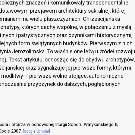
bolicznych znaczeń i komunikowały transcendentalne
podstawowym przejawem architektury sakralnej, której
zemianami na wielu płaszczyznach. Chrześcijańska
archetypy, których cechy wspólne, w połączeniu z myślą
ijnych i patrystycznych oraz czynnikami historycznymi,
lejnych form świątynnych budynków. Pierwszym z nich
ynia Jerozolimska. To właśnie one leżą u źródeł rozwoj
lnej. Tekst artykułu, odnosząc się do obydwu archetypów,
ijańskiej oraz sygnalizuje jej pierwsze formy, którymi
y modlitwy – pierwsze wolno stojące, autonomiczne
ednocześnie przyczynek do dalszych, pogłębionych
ła i ołtarza w odnowionej liturgii Soboru Watykańskiego II,
 Opole 2007.
[Google Scholar]