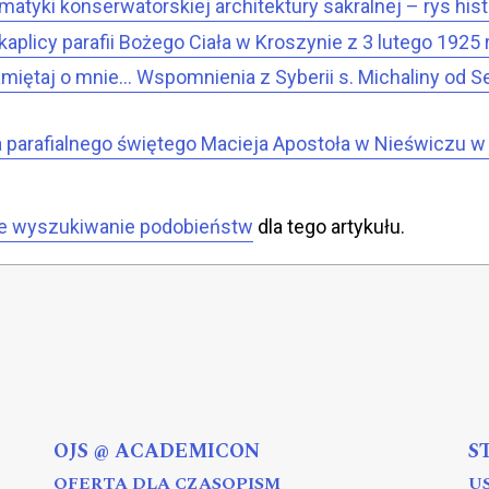
atyki konserwatorskiej architektury sakralnej – rys his
kaplicy parafii Bożego Ciała w Kroszynie z 3 lutego 1925 
amiętaj o mnie… Wspomnienia z Syberii s. Michaliny od 
a parafialnego świętego Macieja Apostoła w Nieświczu w d
e wyszukiwanie podobieństw
dla tego artykułu.
OJS @ ACADEMICON
S
OFERTA DLA CZASOPISM
U