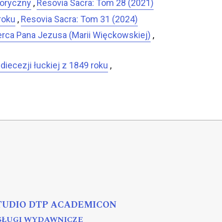
toryczny
,
Resovia Sacra: Tom 28 (2021)
roku
,
Resovia Sacra: Tom 31 (2024)
Serca Pana Jezusa (Marii Więckowskiej)
,
iecezji łuckiej z 1849 roku
,
TUDIO DTP ACADEMICON
SŁUGI WYDAWNICZE