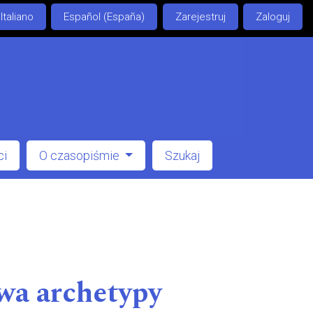
Italiano
Español (España)
Zarejestruj
Zaloguj
ci
O czasopiśmie
Szukaj
wa archetypy