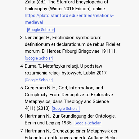
Zalta (éd.), The Stanford Encyclopedia of
Philosophy (Winter 2015 Edition), online:
https://plato.stanford.edu/entries/relations-
medieval
.
[Google Scholar]
Denzinger H., Enchiridion symbolorum
definitionum et declarationum de rebus Fidei et
morum, B. Herder, Friburgi Brisgoviae 191111.
[Google Scholar]
Duma T., Metafizyka relacji. U podstaw
rozumienia relacji bytowych, Lublin 2017.
[Google Scholar]
Gregersen N. H., God, Information, and
Complexity: From Descriptive to Explorative
Metaphysics, dans Theology and Science
4(11) (2013).
[Google Scholar]
Hartmann N., Zur Grundlegung der Ontologie,
Berlin und Leipzig 1935.
[Google Scholar]
Hartmann N., Grundzüge einer Metaphysik der
Erkenntnis, dritte unveränderte Auflage, Berlin