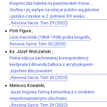
Księżniczka halicka na piastowskim tronie….
Gryfina i jej wpływ na relacje polsko-węgierskie
i polsko-czeskie w 2. połowie XIII wieku
,
Resovia Sacra: Tom 29 (2022)
Piotr Figura ,
Leon Karciński (1868-1938) próba biografii
,
Resovia Sacra: Tom 30 (2023)
Ks. Józef Wołczański ,
Pełna edycja zachowanej korespondencji
kardynała Edmunda Dalbora z arcybiskupem
Józefem Bilczewskim
,
Resovia Sacra: Tom 30 (2023)
Mateusz Kowalski,
Język migowy formą komunikacji z osobami
niepełnosprawnymi słuchowo
,
Resovia Sacra: Tom 29 (2022)