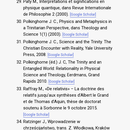
Paty M., Interprétations et significations en
physique quantique, dans Revue Internationale
de Philosophie 2 (2000).
[Google Scholar]
Polkinghorne J. C., Physics and Metaphysics in
a Trinitarian Perspective, dans Theology and
Science 1(1) (2003).
[Google Scholar]
Polkinghorne J. C., Science and the Trinity. The
Christian Encounter with Reality, Yale University
Press, 2008.
[Google Scholar]
Polkinghorne (éd.) J. C, The Trinity and an
Entangled World: Relationality in Physical
Science and Theology, Eerdmans, Grand
Rapids 2010.
[Google Scholar]
Raffray M., «De relativis» – La doctrine des
relatifs jusqu’aux synthèses d’Albert le Grand
et de Thomas d’Aquin, thèse de doctorat
soutenu à Sorbonne le 9 octobre 2015.
[Google Scholar]
Ratzinger J., Wprowadzenie w
chrześcijaństwo, trans. Z. Włodkowa, Kraków