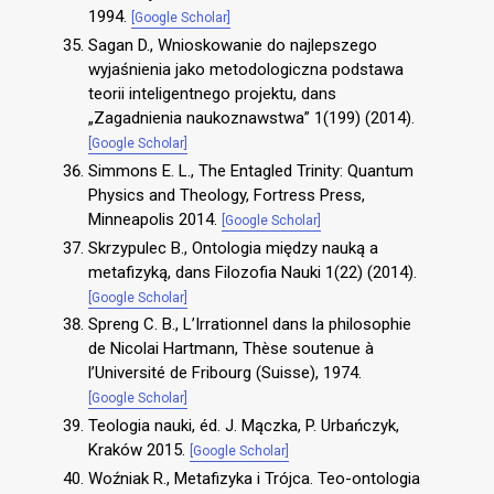
1994.
[Google Scholar]
Sagan D., Wnioskowanie do najlepszego
wyjaśnienia jako metodologiczna podstawa
teorii inteligentnego projektu, dans
„Zagadnienia naukoznawstwa” 1(199) (2014).
[Google Scholar]
Simmons E. L., The Entagled Trinity: Quantum
Physics and Theology, Fortress Press,
Minneapolis 2014.
[Google Scholar]
Skrzypulec B., Ontologia między nauką a
metafizyką, dans Filozofia Nauki 1(22) (2014).
[Google Scholar]
Spreng C. B., L’Irrationnel dans la philosophie
de Nicolai Hartmann, Thèse soutenue à
l’Université de Fribourg (Suisse), 1974.
[Google Scholar]
Teologia nauki, éd. J. Mączka, P. Urbańczyk,
Kraków 2015.
[Google Scholar]
Woźniak R., Metafizyka i Trójca. Teo-ontologia