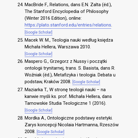
MacBride F., Relations, dans E.N. Zalta (éd.),
The Stanford Encyclopedia of Philosophy
(Winter 2016 Edition), online:
https://plato.stanford.edu/entries/relations
.
[Google Scholar]
Macek W. M., Teologia nauki według księdza
Michała Hellera, Warszawa 2010.
[Google Scholar]
Maspero G., Grzegorz z Nussy i początki
ontologii trynitarnej, trans. S. Basista, dans R.
Woźniak (éd.), Metafizyka i teologia. Debata u
podstaw, Kraków 2008.
[Google Scholar]
Maziarka T., W stronę teologii nauki – na
kanwie myśli ks. prof. Michała Hellera, dans
Tarnowskie Studia Teologiczne 1 (2016).
[Google Scholar]
Mordka A., Ontologiczne podstawy estetyki.
Zarys koncepcji Nicolaia Hartmanna, Rzeszów
2008.
[Google Scholar]