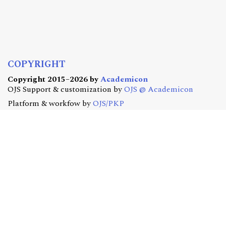
COPYRIGHT
Copyright 2015–2026 by
Academicon
OJS Support & customization by
OJS @ Academicon
Platform & workfow by
OJS/PKP
OJS @ ACADEMICON
OFERTA DLA CZASOPISM
Konfiguracja | Hosting | Serwis | Szkolenia
e-mail:
redakcja@academicon.pl
, tel.: +48 603 072 530
STUDIO DTP ACADEMICON
USŁUGI WYDAWNICZE