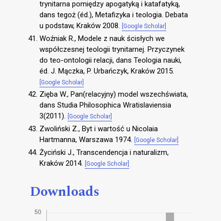
trynitarna pomiędzy apogatyką i katafatyką,
dans tegoż (éd.), Metafizyka i teologia. Debata
u podstaw, Kraków 2008.
[Google Scholar]
Woźniak R., Modele z nauk ścisłych we
współczesnej teologii trynitarnej. Przyczynek
do teo-ontologii relacji, dans Teologia nauki,
éd. J. Mączka, P. Urbańczyk, Kraków 2015.
[Google Scholar]
Zięba W., Pan(relacyjny) model wszechświata,
dans Studia Philosophica Wratislaviensia
3(2011).
[Google Scholar]
Zwoliński Z., Byt i wartość u Nicolaia
Hartmanna, Warszawa 1974.
[Google Scholar]
Życiński J., Transcendencja i naturalizm,
Kraków 2014.
[Google Scholar]
Downloads