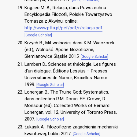
[Google Scholar]
Krąpiec M. A., Relacja, dans Powszechna
Encyklopedia Filozofii, Polskie Towarzystwo
Tomasza z Akwinu, online:
http://www.ptta.pl/pef/pdf/r/relacja.pdf
.
[Google Scholar]
Krzych B., Mit wolności, dans K.M. Wieczorek
(éd.), Wolność. Aporie filozoficzne,
Siemianowice Śląskie 2015.
[Google Scholar]
Lambert D., Sciences et théologie. Les figures
d’un dialogue, Éditions Lessius – Presses
Universitaires de Namur, Bruxelles-Namur
1999.
[Google Scholar]
Lonergan B., The Truine God: Systematics,
dans collection R.M. Doran, F.E. Crowe, D.
Monsour (éd), Collected Works of Bernard
Lonergan, vol. 12, University of Toronto Press,
2007.
[Google Scholar]
Łukasik A., Filozoficzne zagadnienia mechaniki
kwantowej, Lublin 2017.
[Google Scholar]