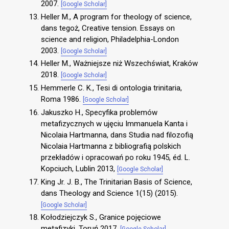
2007.
[Google Scholar]
Heller M., A program for theology of science,
dans tegoż, Creative tension. Essays on
science and religion, Philadelphia-London
2003.
[Google Scholar]
Heller M., Ważniejsze niż Wszechświat, Kraków
2018.
[Google Scholar]
Hemmerle C. K., Tesi di ontologia trinitaria,
Roma 1986.
[Google Scholar]
Jakuszko H., Specyfika problemów
metafizycznych w ujęciu Immanuela Kanta i
Nicolaia Hartmanna, dans Studia nad filozofią
Nicolaia Hartmanna z bibliografią polskich
przekładów i opracowań po roku 1945, éd. L.
Kopciuch, Lublin 2013,
[Google Scholar]
King Jr. J. B., The Trinitarian Basis of Science,
dans Theology and Science 1(15) (2015).
[Google Scholar]
Kołodziejczyk S., Granice pojęciowe
metafizyki, Toruń 2017.