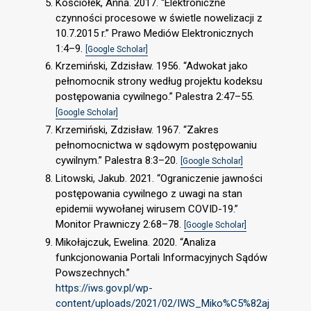
Kościółek, Anna. 2017. “Elektroniczne
czynności procesowe w świetle nowelizacji z
10.7.2015 r.” Prawo Mediów Elektronicznych
1:4–9.
[Google Scholar]
Krzemiński, Zdzisław. 1956. “Adwokat jako
pełnomocnik strony według projektu kodeksu
postępowania cywilnego.” Palestra 2:47–55.
[Google Scholar]
Krzemiński, Zdzisław. 1967. “Zakres
pełnomocnictwa w sądowym postępowaniu
cywilnym.” Palestra 8:3–20.
[Google Scholar]
Litowski, Jakub. 2021. “Ograniczenie jawności
postępowania cywilnego z uwagi na stan
epidemii wywołanej wirusem COVID-19.”
Monitor Prawniczy 2:68–78.
[Google Scholar]
Mikołajczuk, Ewelina. 2020. “Analiza
funkcjonowania Portali Informacyjnych Sądów
Powszechnych.”
https://iws.gov.pl/wp-
content/uploads/2021/02/IWS_Miko%C5%82aj