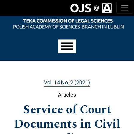
Skip to main navigation menu
Skip to main content
Skip to site footer
Main menu
Vol. 14 No. 2 (2021)
Articles
Service of Court
Documents in Civil