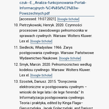
czuk--E._Analiza-funkcjonowania-Portali-
Informacyjnych-%C4%85d%C3%B3w-
Powszechnych.pdf
[accessed: 19.07.2021].
[Google Scholar]
Pietrzykowski, Henryk. 2020. Czynności
procesowe zawodowego pełnomocnika w
sprawach cywilnych. Warsaw: Wolters Kluwer.
Lex el.
[Google Scholar]
Siedlecki, Władysław. 1966. Zarys
postępowania cywilnego. Warsaw: Państwowe
Wydawnictwo Naukowe.
[Google Scholar]
Smyk, Marcin. 2020. Pełnomocnictwo według
kodeksu cywilnego. Warsaw: Wolters Kluwer.
Lex el.
[Google Scholar]
Szostek, Dariusz. 2015. “Doręczenia
elektroniczne w postępowaniu cywilnym –
wnioski de lege lata i de lege ferenda.” In
Informatyzacja postępowania cywilnego.
Teoria i praktyka, edited by Kinga Flaga–
Gieruszyńska, Jacek Gołaczyński, and Dariusz