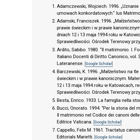
Adamczewski, Wojciech. 1996. „Uznani
umowach konkordatowych.” Ius Matrimo
Adamski, Franciszek. 1996. „Małżeństwo 
prawie świeckim i w prawie kanonicznym
dniach 12 i 13 maja 1994 roku w Katowic
Sprawiedliwości. Ośrodek Terenowy pr
Ardito, Sabibo. 1980. “Il matrimonio. I. Fo
Italiano Docenti di Diritto Canonico, vol. 
Lateranense.
[Google Scholar]
Barczewski, K. 1996. „Małżeństwo na t
świeckim i w prawie kanonicznym. Mater
12 i 13 maja 1994 roku w Katowicach, re
Sprawiedliwości. Ośrodek Terenowy pr
Besta, Enrico. 1933. La famiglia nella stor
Bucci, Onorato. 1994. “Per la storia del m
Il matrimonio nel Codice dei canoni delle C
Editrice Vaticana.
[Google Scholar]
Cappello, Felix M. 1961. Tractatus can
Editorials Marietti.
[Google Scholar]