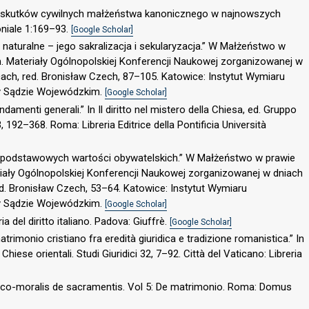
e skutków cywilnych małżeństwa kanonicznego w najnowszych
niale 1:169–93.
[Google Scholar]
naturalne – jego sakralizacja i sekularyzacja.” W Małżeństwo w
. Materiały Ogólnopolskiej Konferencji Naukowej zorganizowanej w
ach, red. Bronisław Czech, 87–105. Katowice: Instytut Wymiaru
zy Sądzie Wojewódzkim.
[Google Scholar]
ndamenti generali.” In Il diritto nel mistero della Chiesa, ed. Gruppo
3, 192–368. Roma: Libreria Editrice della Pontificia Università
le podstawowych wartości obywatelskich.” W Małżeństwo w prawie
iały Ogólnopolskiej Konferencji Naukowej zorganizowanej w dniach
d. Bronisław Czech, 53–64. Katowice: Instytut Wymiaru
zy Sądzie Wojewódzkim.
[Google Scholar]
ia del diritto italiano. Padova: Giuffrè.
[Google Scholar]
atrimonio cristiano fra eredità giuridica e tradizione romanistica.” In
hiese orientali. Studi Giuridici 32, 7–92. Città del Vaticano: Libreria
onico-moralis de sacramentis. Vol 5: De matrimonio. Roma: Domus