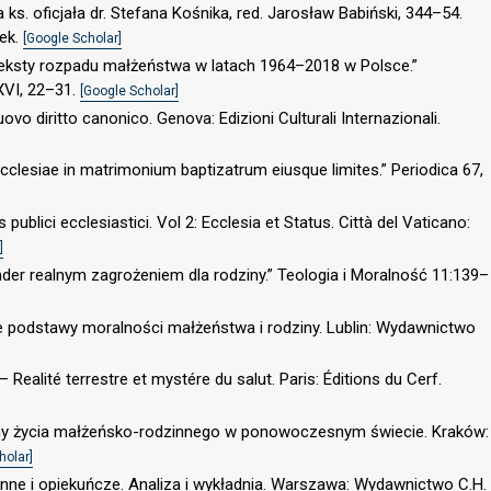
ks. oficjała dr. Stefana Kośnika, red. Jarosław Babiński, 344–54.
ek.
[Google Scholar]
teksty rozpadu małżeństwa w latach 1964–2018 w Polsce.”
VI, 22–31.
[Google Scholar]
ovo diritto canonico. Genova: Edizioni Culturali Internazionali.
cclesiae in matrimonium baptizatrum eiusque limites.” Periodica 67,
s publici ecclesiastici. Vol 2: Ecclesia et Status. Città del Vaticano:
]
nder realnym zagrożeniem dla rodziny.” Teologia i Moralność 11:139–
e podstawy moralności małżeństwa i rodziny. Lublin: Wydawnictwo
 Realité terrestre et mystére du salut. Paris: Éditions du Cerf.
ormy życia małżeńsko-rodzinnego w ponowoczesnym świecie. Kraków:
holar]
nne i opiekuńcze. Analiza i wykładnia. Warszawa: Wydawnictwo C.H.