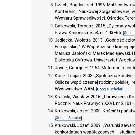
Czech, Bogdan, red. 1996. Małżeństwo w
Konferencji Naukowej zorganizowanej w 
Wymiaru Sprawiedliwości. Ośrodek Ter
Gałkowski, Tomasz. 2015. „Dylematy wo
Prawo Kanoniczne 58, nr 4:43–65.
[Google
Jedlecka, Wioletta. 2013. „Godność czł
Europejskiej.” W Współczesne koncepcje
Mariusz Jabłoński, Marek Maciejewski, 
Biblioteka Cyfrowa. Uniwersytet Wrocław
Joyce, George H. 1954. Matrimonio cristi
Kocik, Lucjan. 2003. „Społeczna kondyc
Oblicze współczesnej rodziny polskiej, 
Wydawnictwo WAM.
[Google Scholar]
Kraiński, Wiesław. 2016. „Uprawnienia Ko
Roczniki Nauk Prawnych XXVI, nr 2:101–
Krukowski, Józef. 2000. Kościół i państ
[Google Scholar]
Krukowski, Józef. 2009. „Warunki zawa
konkordatach współczesnych – studium