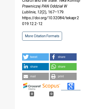
Church and the State.
Teka Komisji
Prawniczej PAN Oddział W
Lublinie
,
12
(2), 167–179.
https://doi.org/10.32084/tekapr.2
019.12.2-12
More Citation Formats
tweet
share
share
share
mail
print
0
0