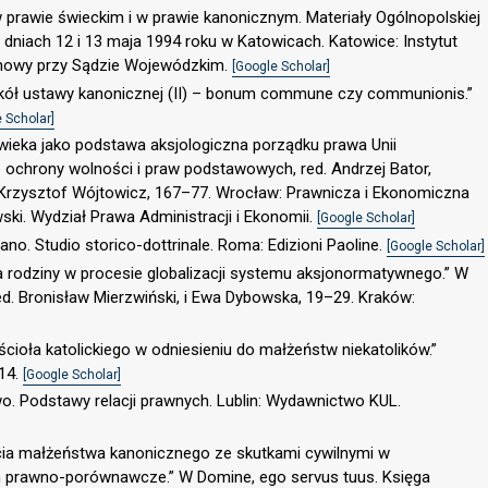
 prawie świeckim i w prawie kanonicznym. Materiały Ogólnopolskiej
dniach 12 i 13 maja 1994 roku w Katowicach. Katowice: Instytut
enowy przy Sądzie Wojewódzkim.
[Google Scholar]
kół ustawy kanonicznej (II) – bonum commune czy communionis.”
 Scholar]
owieka jako podstawa aksjologiczna porządku prawa Unii
 ochrony wolności i praw podstawowych, red. Andrzej Bator,
i Krzysztof Wójtowicz, 167–77. Wrocław: Prawnicza i Ekonomiczna
ski. Wydział Prawa Administracji i Ekonomii.
[Google Scholar]
ano. Studio storico-dottrinale. Roma: Edizioni Paoline.
[Google Scholar]
ja rodziny w procesie globalizacji systemu aksjonormatywnego.” W
red. Bronisław Mierzwiński, i Ewa Dybowska, 19–29. Kraków:
ścioła katolickiego w odniesieniu do małżeństw niekatolików.”
14.
[Google Scholar]
wo. Podstawy relacji prawnych. Lublin: Wydawnictwo KUL.
rcia małżeństwa kanonicznego ze skutkami cywilnymi w
 prawno-porównawcze.” W Domine, ego servus tuus. Księga