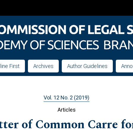
line First
Archives
Author Guidelines
Anno
Vol. 12 No. 2 (2019)
Articles
tter of Common Carre fo