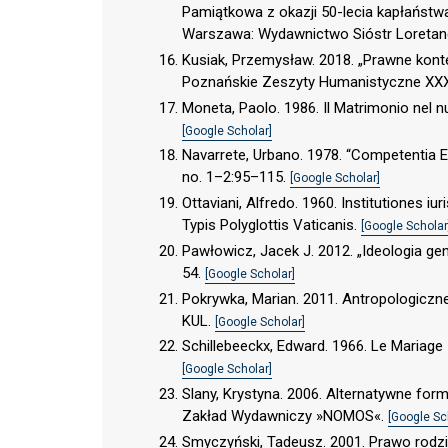
Pamiątkowa z okazji 50-lecia kapłaństwa 
Warszawa: Wydawnictwo Sióstr Loretan
Kusiak, Przemysław. 2018. „Prawne kon
Poznańskie Zeszyty Humanistyczne XXX
Moneta, Paolo. 1986. Il Matrimonio nel nu
[Google Scholar]
Navarrete, Urbano. 1978. “Competentia E
no. 1–2:95–115.
[Google Scholar]
Ottaviani, Alfredo. 1960. Institutiones iuri
Typis Polyglottis Vaticanis.
[Google Scholar
Pawłowicz, Jacek J. 2012. „Ideologia ge
54.
[Google Scholar]
Pokrywka, Marian. 2011. Antropologiczn
KUL.
[Google Scholar]
Schillebeeckx, Edward. 1966. Le Mariage –
[Google Scholar]
Slany, Krystyna. 2006. Alternatywne f
Zakład Wydawniczy »NOMOS«.
[Google Sc
Smyczyński, Tadeusz. 2001. Prawo rodzi