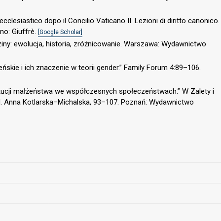
o ecclesiastico dopo il Concilio Vaticano II. Lezioni di diritto canonico.
ano: Giuffrè.
[Google Scholar]
ziny: ewolucja, historia, zróżnicowanie. Warszawa: Wydawnictwo
ńskie i ich znaczenie w teorii gender.” Family Forum 4:89–106.
tytucji małżeństwa we współczesnych społeczeństwach.” W Zalety i
red. Anna Kotlarska–Michalska, 93–107. Poznań: Wydawnictwo