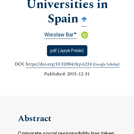
Universities in
Spain
▸
Wiesław Bar
pdf (Język Polski)
DOI:
https://doi.org/10.32084/tkp.6234
[Google Scholar]
Published: 2015-12-31
Abstract
Corporate social responsibility has taken