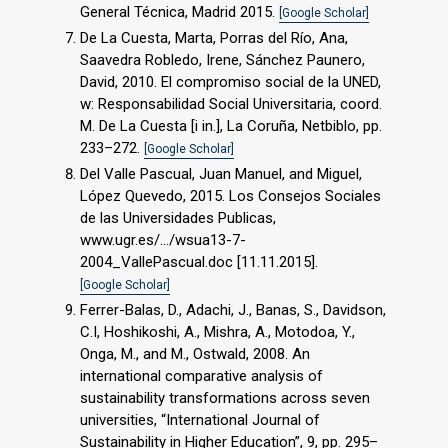
General Técnica, Madrid 2015.
[Google Scholar]
De La Cuesta, Marta, Porras del Río, Ana,
Saavedra Robledo, Irene, Sánchez Paunero,
David, 2010. El compromiso social de la UNED,
w: Responsabilidad Social Universitaria, coord.
M. De La Cuesta [i in.], La Coruña, Netbiblo, pp.
233–272.
[Google Scholar]
Del Valle Pascual, Juan Manuel, and Miguel,
López Quevedo, 2015. Los Consejos Sociales
de las Universidades Publicas,
www.ugr.es/.../wsua13-7-
2004_VallePascual.doc [11.11.2015].
[Google Scholar]
Ferrer-Balas, D., Adachi, J., Banas, S., Davidson,
C.I, Hoshikoshi, A., Mishra, A., Motodoa, Y.,
Onga, M., and M., Ostwald, 2008. An
international comparative analysis of
sustainability transformations across seven
universities, “International Journal of
Sustainability in Higher Education”, 9, pp. 295–