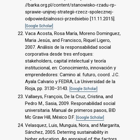
//barka.org.pl/content/stanowisko-rzadu-rp-
sprawie-unijnej-strategii-rzecz-spolecznej-
odpowiedzialnosci-przedsiebio [11.11.2015].
[Google Scholar]
Vaca Acosta, Rosa María, Moreno Dominguez,
Maria Jesús, and Francisco, Riquel Ligero,
2007. Análisis de la responsabilidad social
corporativa desde tres enfoques:
stakeholders, capital intelectual y teoría
institucional, en: Conocimiento, innovación y
emprendedores: Camino al. futuro, coord. J.C.
Ayala Calvario y FEDRA, La Universidad de la
Rioja, pp. 3130–3143.
[Google Scholar]
Vallaeys, François, De la Cruz, Cristina, and
Pedro M., Sasia, 2009. Responabilidad social
universitaria. Manual de primeros pasos, BID
Mc Graw Hill, México D.F.
[Google Scholar]
Velasquez, Luis, Munguia, Nora, and Margarita,
Sánchez, 2005. Deterring sustainability in
higher education. An appraisal of the factors