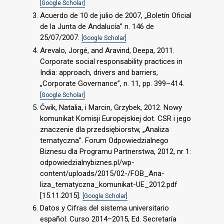
[Google Scholar]
Acuerdo de 10 de julio de 2007, „Boletín Oficial
de la Junta de Andalucía” n. 146 de
25/07/2007.
[Google Scholar]
Arevalo, Jorgé, and Aravind, Deepa, 2011.
Corporate social responsability practices in
India: approach, drivers and barriers,
„Corporate Governance”, n. 11, pp. 399–414.
[Google Scholar]
Ćwik, Natalia, i Marcin, Grzybek, 2012. Nowy
komunikat Komisji Europejskiej dot. CSR i jego
znaczenie dla przedsiębiorstw, „Analiza
tematyczna”. Forum Odpowiedzialnego
Biznesu dla Programu Partnerstwa, 2012, nr 1:
odpowiedzialnybiznes.pl/wp-
content/uploads/2015/02-/FOB_Ana-
liza_tematyczna_komunikat-UE_2012.pdf
[15.11.2015].
[Google Scholar]
Datos y Cifras del sistema universitario
español. Curso 2014–2015, Ed. Secretaría