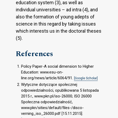
education system (3), as well as
individual universities – ad intra (4), and
also the formation of young adepts of
science in this regard by taking issues
which interests us in the doctoral theses
(5).
References
Policy Paper-A social dimension to Higher
Education: www.esu-on-
line.org/news/article/6064/91.
[Google Scholar]
Wytyczne dotyczące społecznej
odpowiedzialności, opublikowana 5 listopada
2015 r., www.pkn.pl/iso-26000; ISO 26000
Społeczna odpowiedzialność,
www.pkn/sities/default/files-/disco-
verning_iso_26000.pdf [15.11.2015].