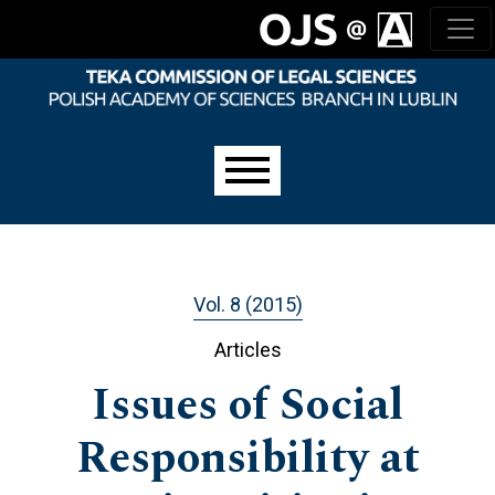
Skip to main navigation menu
Skip to main content
Skip to site footer
Main menu
Vol. 8 (2015)
Articles
Issues of Social
Responsibility at