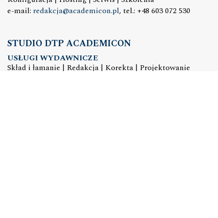
e-mail:
redakcja@academicon.pl
, tel.: +48 603 072 530
STUDIO DTP ACADEMICON
USŁUGI WYDAWNICZE
Skład i łamanie | Redakcja | Korekta | Projektowanie
graficzne
e-mail:
dtp@academicon.pl
, tel.: +48 603 072 530