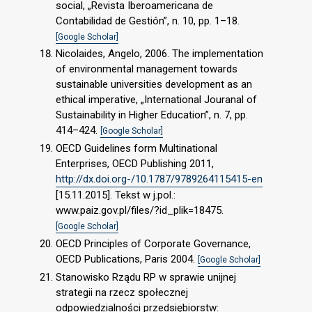
social, „Revista Iberoamericana de
Contabilidad de Gestión”, n. 10, pp. 1–18.
[Google Scholar]
Nicolaides, Angelo, 2006. The implementation
of environmental management towards
sustainable universities development as an
ethical imperative, „International Jouranal of
Sustainability in Higher Education”, n. 7, pp.
414–424.
[Google Scholar]
OECD Guidelines form Multinational
Enterprises, OECD Publishing 2011,
http://dx.doi.org-/10.1787/9789264115415-en
[15.11.2015]. Tekst w j.pol.:
www.paiz.gov.pl/files/?id_plik=18475.
[Google Scholar]
OECD Principles of Corporate Governance,
OECD Publications, Paris 2004.
[Google Scholar]
Stanowisko Rządu RP w sprawie unijnej
strategii na rzecz społecznej
odpowiedzialności przedsiębiorstw: