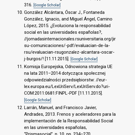
316.
[Google Scholar]
González Alcántara, Óscar J., Fontaneda
González, Ignacio, and Miguel Ángel, Camino
López, 2015. ¿Evoluciona la responsabilidad
social en las universidades españolas?,
//jornadasinternacionales.rsuniversitaria.org/jir
su-comunicaciones/-pdf/evaluacian-de-la-
rsu/evaluacian-rsugonzalez-alcantara-oscar-
j-burgos/! [11.11.2015].
[Google Scholar]
Komisja Europejska, Odnowiona strategia UE
na lata 2011–2014 dotycząca społecznej
odpowiedzialności przedsiębiorstw: //eur-
lex.europa.eu/LexUriServ/LexUriServ.do?uri-
COM:2011:0681:FINPL-PDF [11.11.2015].
[Google Scholar]
Larrán, Manuel, and Francisco Javier,
Andrades, 2013. Frenos y aceleradores para la
implementación de la Responsabilidad Social
en las universidades españolas,
“Prismasocial”, n. 10, pp. 234–270.