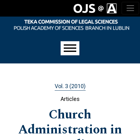
Skip to main navigation menu
Skip to main content
Skip to site footer
Main menu
Vol. 3 (2010)
Articles
Church
Administration in