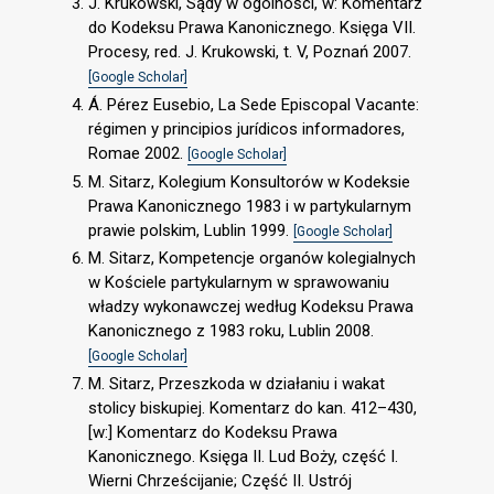
J. Krukowski, Sądy w ogólności, w: Komentarz
do Kodeksu Prawa Kanonicznego. Księga VII.
Procesy, red. J. Krukowski, t. V, Poznań 2007.
[Google Scholar]
Á. Pérez Eusebio, La Sede Episcopal Vacante:
régimen y principios jurídicos informadores,
Romae 2002.
[Google Scholar]
M. Sitarz, Kolegium Konsultorów w Kodeksie
Prawa Kanonicznego 1983 i w partykularnym
prawie polskim, Lublin 1999.
[Google Scholar]
M. Sitarz, Kompetencje organów kolegialnych
w Kościele partykularnym w sprawowaniu
władzy wykonawczej według Kodeksu Prawa
Kanonicznego z 1983 roku, Lublin 2008.
[Google Scholar]
M. Sitarz, Przeszkoda w działaniu i wakat
stolicy biskupiej. Komentarz do kan. 412–430,
[w:] Komentarz do Kodeksu Prawa
Kanonicznego. Księga II. Lud Boży, część I.
Wierni Chrześcijanie; Część II. Ustrój