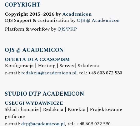
COPYRIGHT
Copyright 2015–2026 by
Academicon
OJS Support & customization by
OJS @ Academicon
Platform & workfow by
OJS/PKP
OJS @ ACADEMICON
OFERTA DLA CZASOPISM
Konfiguracja | Hosting | Serwis | Szkolenia
e-mail:
redakcja@academicon.pl
, tel.: +48 603 072 530
STUDIO DTP ACADEMICON
USŁUGI WYDAWNICZE
Skład i łamanie | Redakcja | Korekta | Projektowanie
graficzne
e-mail:
dtp@academicon.pl
, tel.: +48 603 072 530