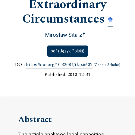
Extraordinary
Circumstances
▸
Mirosław Sitarz
pdf (Język Polski)
DOI:
https://doi.org/10.32084/tkp.6602
[Google Scholar]
Published: 2010-12-31
Abstract
The article analyses legal capacities