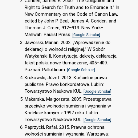
Coriden, James A. 2000. “The Obligation and
Right to Search for Truth and to Embrace It.” In
New Commentary on the Code of Canon Law,
edited by John P. Beal, James A. Coriden, and
Thomas J. Green, 912–913. New York–
Mahwah: Paulist Press.
[Google Scholar]
Jaworski, Marian. 2002. „Wprowadzenie do
deklaracji o wolności religijnej.” W Sobór
Watykański II, Konstytucje, dekrety, deklaracje,
tekst polski, nowe tłumaczenie, 405–409.
Poznań: Pallottinum.
[Google Scholar]
Krukowski, Józef. 2013. Kościelne prawo
publiczne. Prawo konkordatowe. Lublin:
Towarzystwo Naukowe KUL.
[Google Scholar]
Makarska, Małgorzata. 2005. Przestępstwa
przeciwko wolności sumienia i wyznania w
Kodeksie karnym z 1997 roku. Lublin:
Towarzystwo Naukowe KUL.
[Google Scholar]
Paprzycki, Rafał. 2015. Prawna ochrona
wolności sumienia i wyznania. Warszawa: