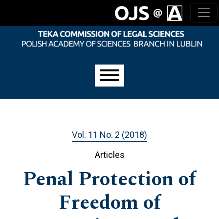
Skip to main navigation menu
Skip to main content
Skip to site footer
Main menu
Vol. 11 No. 2 (2018)
Articles
Penal Protection of
Freedom of