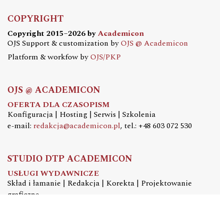
COPYRIGHT
Copyright 2015–2026 by
Academicon
OJS Support & customization by
OJS @ Academicon
Platform & workfow by
OJS/PKP
OJS @ ACADEMICON
OFERTA DLA CZASOPISM
Konfiguracja | Hosting | Serwis | Szkolenia
e-mail:
redakcja@academicon.pl
, tel.: +48 603 072 530
STUDIO DTP ACADEMICON
USŁUGI WYDAWNICZE
Skład i łamanie | Redakcja | Korekta | Projektowanie
graficzne
e-mail:
dtp@academicon.pl
, tel.: +48 603 072 530