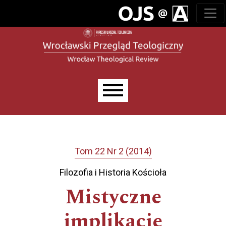
Przejdź do głównego menu
Przejdź do sekcji głównej
Przejdź do stopki
Main menu
Tom 22 Nr 2 (2014)
Filozofia i Historia Kościoła
Mistyczne
implikacje