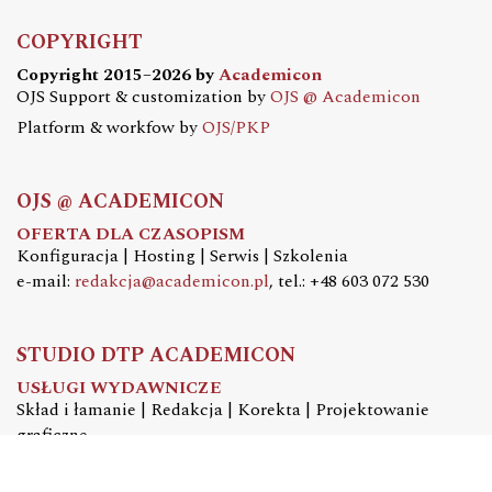
COPYRIGHT
Copyright 2015–2026 by
Academicon
OJS Support & customization by
OJS @ Academicon
Platform & workfow by
OJS/PKP
OJS @ ACADEMICON
OFERTA DLA CZASOPISM
Konfiguracja | Hosting | Serwis | Szkolenia
e-mail:
redakcja@academicon.pl
, tel.: +48 603 072 530
STUDIO DTP ACADEMICON
USŁUGI WYDAWNICZE
Skład i łamanie | Redakcja | Korekta | Projektowanie
graficzne
e-mail:
dtp@academicon.pl
, tel.: +48 603 072 530