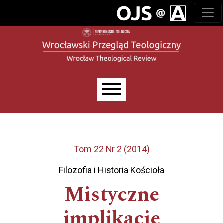
Przejdź do głównego menu
Przejdź do sekcji głównej
Przejdź do stopki
Main menu
Tom 22 Nr 2 (2014)
Filozofia i Historia Kościoła
Mistyczne
implikacje