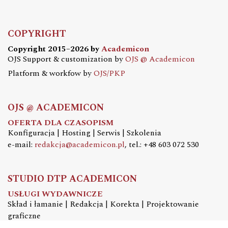
COPYRIGHT
Copyright 2015–2026 by
Academicon
OJS Support & customization by
OJS @ Academicon
Platform & workfow by
OJS/PKP
OJS @ ACADEMICON
OFERTA DLA CZASOPISM
Konfiguracja | Hosting | Serwis | Szkolenia
e-mail:
redakcja@academicon.pl
, tel.: +48 603 072 530
STUDIO DTP ACADEMICON
USŁUGI WYDAWNICZE
Skład i łamanie | Redakcja | Korekta | Projektowanie
graficzne
e-mail:
dtp@academicon.pl
, tel.: +48 603 072 530