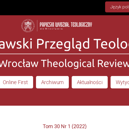
Język pol
Online First
Archiwum
Aktualności
Wytyc
Tom 30 Nr 1 (2022)