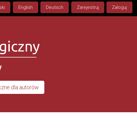
ski
English
Deutsch
Zarejestruj
Zaloguj
zne dla autorów