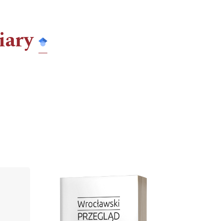
iary
Cover image