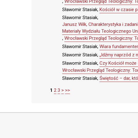
,
Wrocławski Przegląd Teologiczny: T
Sławomir Stasiak,
Kościół w czasie 
Sławomir Stasiak,
Janusz Wilk, Charakterystyka i zadan
Materiały Wydziału Teologicznego Un
,
Wrocławski Przegląd Teologiczny: T
Sławomir Stasiak,
Wiara fundamentem
Sławomir Stasiak,
„Idźmy naprzód z n
Sławomir Stasiak,
Czy Kościół może 
Wrocławski Przegląd Teologiczny: To
Sławomir Stasiak,
Świętość – dar, któ
1
2
3
>
>>