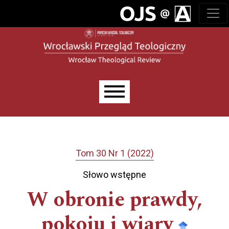
Przejdź do głównego menu
Przejdź do sekcji głównej
Przejdź do stopki
Main menu
Tom 30 Nr 1 (2022)
Słowo wstępne
W obronie prawdy,
pokoju i wiary